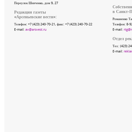
Переулок Шевченко
, дом 9, 27
Собственн
в Санкт-П
Редакция газеты
«
Арсеньевские вести
»:
Романенко Та
Телефон:
+7 (423) 240-70-21
, факс:
+7 (423) 240-70-22
Телефон: 8-9
E-mail:
av@arsvest.ru
E-mail:
rtg@
Отдел ре
Тел.: (423) 2
E-mail:
rekla