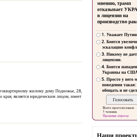
мнению, трамп
отказывает УКР
в лицензии на
производство рак
1. Уважает Путин
2. Боится увелич
эскалацию конфл
3. Никому не дает
лицензии.
4. Боится нападе
Украины на СШ
5. Просто у него 
поведения такая:
обещать и не сдел
огоквартирному жилому дому Подножье, 28,
 края, является юридическим лицом, имеет
Всего проголосовало
1 человек
Прошлые опросы
Наши проект