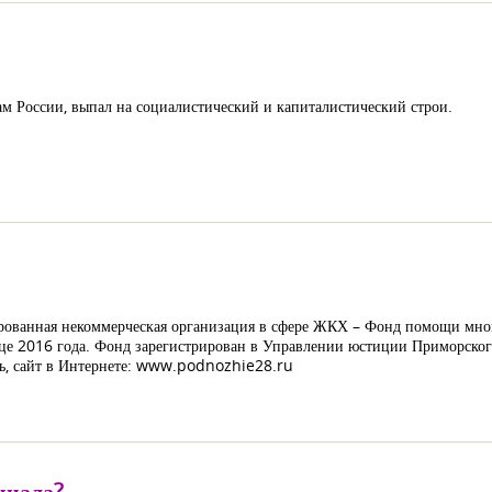
м России, выпал на социалистический и капиталистический строи.
ированная некоммерческая организация в сфере ЖКХ – Фонд помощи мн
нце 2016 года. Фонд зарегистрирован в Управлении юстиции Приморского
ть, сайт в Интернете: www.podnozhie28.ru
инала?