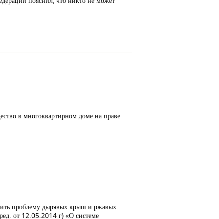
дерации пояснил, что никто не может
щество в многоквартирном доме на праве
решить проблему дырявых крыш и ржавых
д. от 12.05.2014 г) «О системе