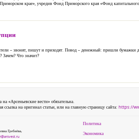
 Приморском крае», учредив Фонд Приморского края «Фонд капитальног
упции
атели – звонят, пишут и приходят. Повод – денежный: пришли бумажки д
? Зачем? Что значит?
 на «Арсеньевские вести» обязательна.
я ссылка на оригинал статьи, или на главную страницу сайта:
https://w
Политика
евна Гребнёва,
Экономика
r@arsvest.ru