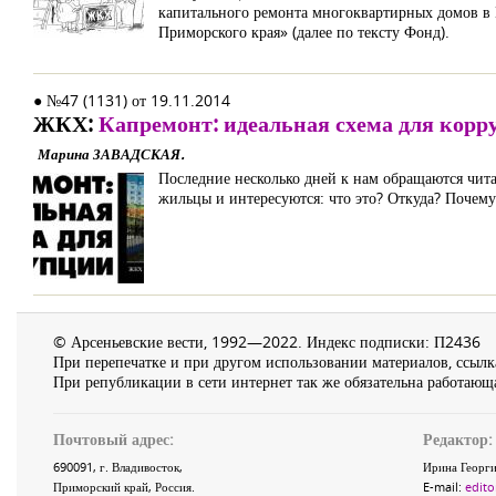
капитального ремонта многоквартирных домов в
Приморского края» (далее по тексту Фонд).
● №47 (1131) от 19.11.2014
ЖКХ:
Капремонт: идеальная схема для корр
Марина ЗАВАДСКАЯ.
Последние несколько дней к нам обращаются чит
жильцы и интересуются: что это? Откуда? Почему
© Арсеньевские вести, 1992—2022. Индекс подписки: П2436
При перепечатке и при другом использовании материалов, ссылка
При републикации в сети интернет так же обязательна работающа
Почтовый адрес:
Редактор:
690091
, г.
Владивосток
,
Ирина Георги
Приморский край
,
Россия
.
E-mail:
edito