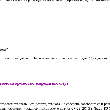
» опубликовали информационную «бомбу": Верховный суд Российской Фе
монт?
й, что его мне сделают. Это нонсенс или правовой беспредел? Общее иму
аконотворчество народных слуг
агодетельствовать. Вот, дескать, темнота, не способна договориться и 
ь «оформили» законом Приморского края от 07.08. 2013 г №227-КЗ (ре