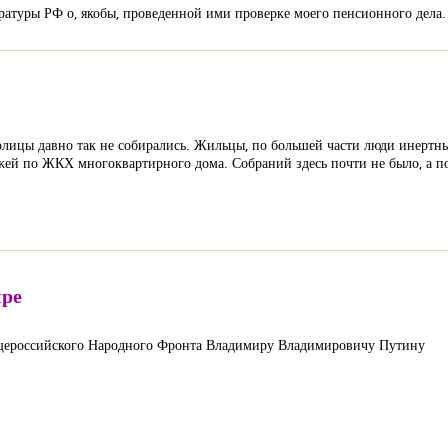
атуры РФ о, якобы, проведенной ими проверке моего пенсионного дела.
лицы давно так не собирались. Жильцы, по большей части люди инертные
ежей по ЖКХ многоквартирного дома. Собраний здесь почти не было, а п
ире
щероссийского Народного Фронта Владимиру Владимировичу Путину