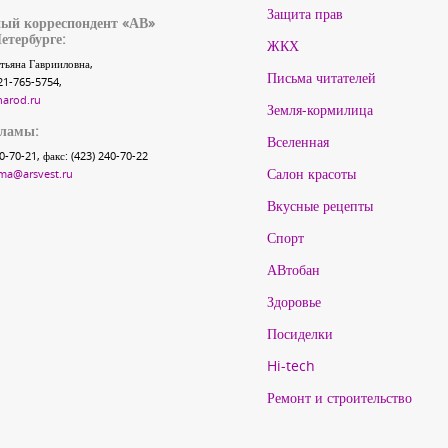
Защита прав
ый корреспондент «АВ»
етербурге:
ЖКХ
тьяна Гаврииловна,
Письма читателей
21-765-5754,
narod.ru
Земля-кормилица
кламы:
Вселенная
40-70-21, факс: (423) 240-70-22
Салон красоты
ma@arsvest.ru
Вкусные рецепты
Спорт
АВтобан
Здоровье
Посиделки
Hi-tech
Ремонт и строительство