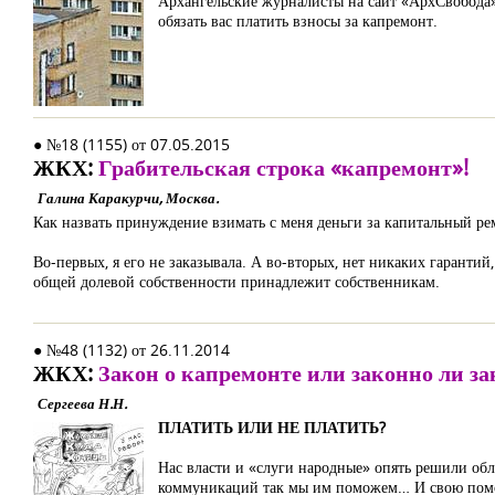
Архангельские журналисты на сайт «АрхСвобода
обязать вас платить взносы за капремонт.
● №18 (1155) от 07.05.2015
ЖКХ:
Грабительская строка «капремонт»!
Галина Каракурчи, Москва.
Как назвать принуждение взимать с меня деньги за капитальный ре
Во-первых, я его не заказывала. А во-вторых, нет никаких гаранти
общей долевой собственности принадлежит собственникам.
● №48 (1132) от 26.11.2014
ЖКХ:
Закон о капремонте или законно ли з
Сергеева Н.Н.
ПЛАТИТЬ ИЛИ НЕ ПЛАТИТЬ?
Нас власти и «слуги народные» опять решили обл
коммуникаций так мы им поможем… И свою помощ