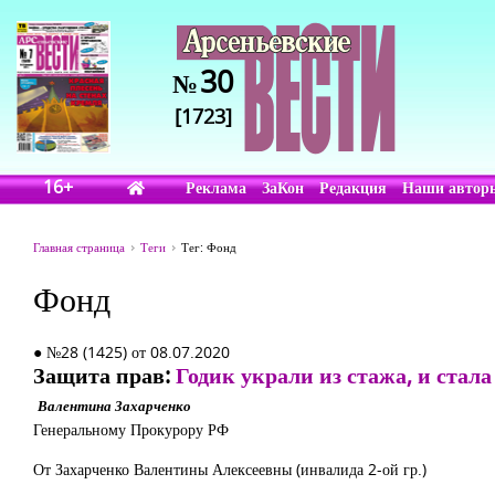
30
№
[1723]
16+
Реклама
ЗаКон
Редакция
Наши автор
Главная страница
Теги
Тег: Фонд
Фонд
● №28 (1425) от 08.07.2020
Защита прав:
Годик украли из стажа, и стала
Валентина Захарченко
Генеральному Прокурору РФ
От Захарченко Валентины Алексеевны (инвалида 2-ой гр.)