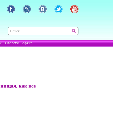
ы
Новости
Архив
 нищая, как все