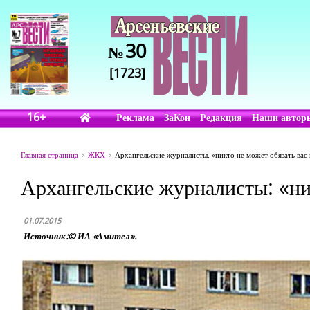
30
№
[1723]
16+
Реклама
ЗаКон
Редакция
Наши автор
Главная страница
ЖКХ
Архангельские журналисты: «никто не может обязать вас 
Архангельские журналисты: «ник
01.07.2015
Источник:© ИА «Амител».