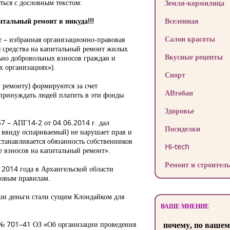
ься с дословным текстом:
Земля-кормилица
питальный ремонт в никуда!!!
Вселенная
Салон красоты
т – избранная организационно-правовая
ся средства на капитальный ремонт жилых
Вкусные рецепты
ьно добровольных взносов граждан и
х организациях»).
Спорт
 ремонту) формируются за счет
АВтобан
 принуждать людей платить в эти фонды
Здоровье
7 – АПГ14-2 от 04.06.2014 г. дал
Посиделки
я ввиду оспариваемый) не нарушает прав и
устанавливается обязанность собственников
Hi-tech
 взносов на капитальный ремонт».
Ремонт и строитель
я 2014 года в Архангельской области
новым правилам.
аши деньги стали сущим Клондайком для
ВАШЕ МНЕНИЕ
н № 701–41 ОЗ «Об организации проведения
почему, по вашем