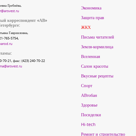
евна Гребнёва,
Экономика
r@arsvest.ru
Защита прав
ый корреспондент «АВ»
етербурге:
ЖКХ
тьяна Гаврииловна,
Письма читателей
21-765-5754,
narod.ru
Земля-кормилица
кламы:
Вселенная
40-70-21, факс: (423) 240-70-22
Салон красоты
ma@arsvest.ru
Вкусные рецепты
Спорт
АВтобан
Здоровье
Посиделки
Hi-tech
Ремонт и строительство