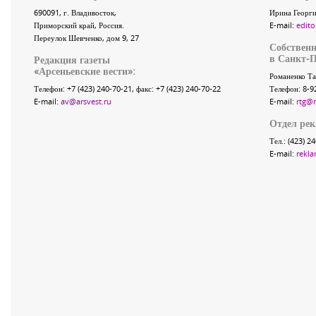
690091
, г.
Владивосток
,
Ирина Георги
Приморский край
,
Россия
.
E-mail:
edito
Переулок Шевченко
, дом 9, 27
Собственн
в Санкт-П
Редакция газеты
«
Арсеньевские вести
»:
Романенко Та
Телефон:
+7 (423) 240-70-21
, факс:
+7 (423) 240-70-22
Телефон: 8-9
E-mail:
av@arsvest.ru
E-mail:
rtg@
Отдел ре
Тел.: (423) 2
E-mail:
rekla