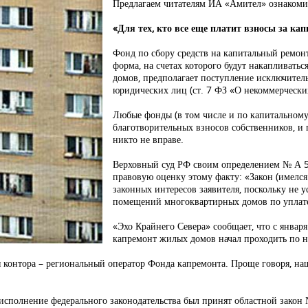
Предлагаем читателям ИА «Амител» ознакомит
«Для тех, кто все еще платит взносы за ка
Фонд по сбору средств на капитальный ремон
форма, на счетах которого будут накапливать
домов, предполагает поступление исключител
юридических лиц (ст. 7 ФЗ «О некоммерчески
Любые фонды (в том числе и по капитальному
благотворительных взносов собственников, и
никто не вправе.
Верховный суд РФ своим определением № А 5
правовую оценку этому факту: «Закон (имелс
законных интересов заявителя, поскольку не 
помещений многоквартирных домов по уплате
«Эхо Крайнего Севера» сообщает, что с январ
капремонт жилых домов начал проходить по 
я контора – региональный оператор Фонда капремонта. Проще говоря, н
о исполнение федерального законодательства был принят областной зако