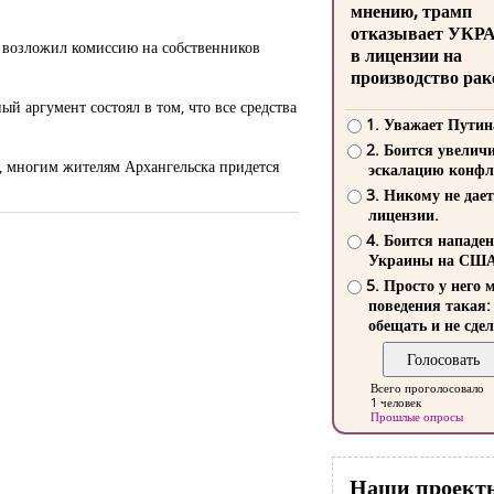
мнению, трамп
отказывает УКР
и возложил комиссию на собственников
в лицензии на
производство рак
й аргумент состоял в том, что все средства
1. Уважает Путин
2. Боится увелич
, многим жителям Архангельска придется
эскалацию конфл
3. Никому не дает
лицензии.
4. Боится нападе
Украины на СШ
5. Просто у него 
поведения такая:
обещать и не сдел
Всего проголосовало
1 человек
Прошлые опросы
Наши проект