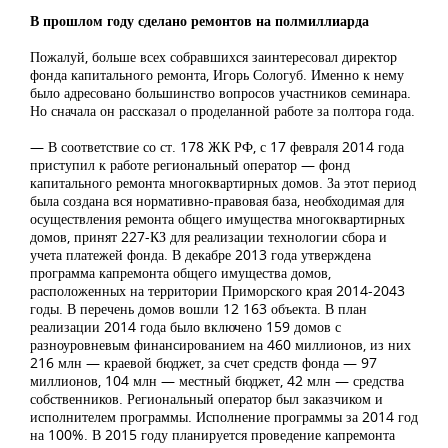
В прошлом году сделано ремонтов на полмиллиарда
Пожалуй, больше всех собравшихся заинтересовал директор
фонда капитального ремонта, Игорь Сологуб. Именно к нему
было адресовано большинство вопросов участников семинара.
Но сначала он рассказал о проделанной работе за полтора года.
— В соответствие со ст. 178 ЖК РФ, с 17 февраля 2014 года
приступил к работе региональный оператор — фонд
капитального ремонта многоквартирных домов. За этот период
была создана вся нормативно-правовая база, необходимая для
осуществления ремонта общего имущества многоквартирных
домов, принят 227-КЗ для реализации технологии сбора и
учета платежей фонда. В декабре 2013 года утверждена
программа капремонта общего имущества домов,
расположенных на территории Приморского края 2014-2043
годы. В перечень домов вошли 12 163 объекта. В план
реализации 2014 года было включено 159 домов с
разноуровневым финансированием на 460 миллионов, из них
216 млн — краевой бюджет, за счет средств фонда — 97
миллионов, 104 млн — местный бюджет, 42 млн — средства
собственников. Региональный оператор был заказчиком и
исполнителем программы. Исполнение программы за 2014 год
на 100%. В 2015 году планируется проведение капремонта