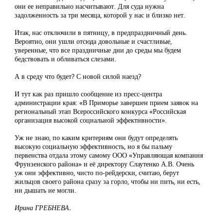
они ее неправильно насчитывают. Для суда нужна
задолженность за три месяца, которой у нас и близко нет.
Итак, нас отключили в пятницу, в предпраздничный день.
Вероятно, они ушли отсюда довольные и счастливые,
уверенные, что все праздничные дни до среды мы будем
бедствовать и обливаться слезами.
А в среду что будет? С новой силой наезд?
И тут как раз пришло сообщение из пресс-центра
администрации края: «В Приморье завершен прием заявок на
региональный этап Всероссийского конкурса «Российская
организация высокой социальной эффективности».
Уж не знаю, по каким критериям они будут определять
высокую социальную эффективность, но я бы пальму
первенства отдала этому самому ООО «Управляющая компания
Фрунзенского района» и её директору Слаутенко А.В. Очень
уж они эффективно, чисто по-рейдерски, считаю, берут
жильцов своего района сразу за горло, чтобы ни пить, ни есть,
ни дышать не могли.
Ирина ГРЕБНЕВА.