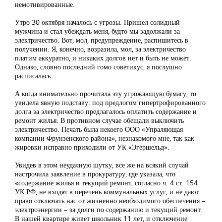
немотивированные.
Утро 30 октября началось с угрозы. Пришел солидный
мужчина и стал убеждать меня, будто мы задолжали за
электричество. Вот, мол, предупреждение, распишитесь в
получении. Я, конечно, возразила, мол, за электричество
платим аккуратно, и никаких долгов нет и быть не может.
Однако, словно последний гомо советикус, я послушно
расписалась.
А когда внимательно прочитала эту угрожающую бумагу, то
увидела явную подставу: под предлогом гипертрофированного
долга за электричество предлагалось оплатить содержание и
ремонт жилья. В противном случае обещали выключить
электричество. Печать была некоего ООО «Упраляющая
компании Фрунзенского района», незнакомого мне, так как
жировки исправно приходили от УК «Эгершельд».
Увидев в этом неудачную шутку, все же на всякий случай
настрочила заявление в прокуратуру, где указала, что
«содержание жилья и текущий ремонт, согласно ч. 4 ст. 154
УК РФ, не входят в перечень коммунальных услуг, и не дают
право отключать нас от жизненно необходимого обеспечения –
электроэнергии – за долги по содержанию и текущий ремонт.
В нашей квартире живет школьник 11 лет, и отключение