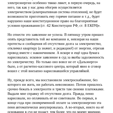
электроэнергии особенно тяжко ляжет, в первую очередь, на
него, так как у нас дома обогрев осуществляется
электричеством (альтернативная система отопления), не будет
возможности приготовить ему горячее питание и т.д., будет
нарушено наше конституционное право на благоприятные
условия проживания (ст. 42 Конституции РФ, ст. 8 ЕКПЧ)».
Но отнести это заявление не успела. В пятницу утром пришел
опять представитель той же компании и, невзирая на наши
протесты и сообщения об отсутствии долга за электричество,
отключил квартиру (а значит, и редакцию!) от энергии, отрезав
провод вместе с наконечником. А вскоре и ещё одна бумага
нарисовалась: исковое заявление в суд за якобы задолженность
по электричеству. Но только оно вовсе не от «Дальэнерго»
было, а от расчетно-кассового центра, который явно в сговор
вошел с этой внезапно нарисовавшейся управляйкой.
Ну, прежде всего, мы восстановили электроснабжение, без
которого ни жить, ни работать невозможно. Потом пришлось
срочно бежать в электросети и трясти там своими платежками.
Выдали мне справку об отсутствии долга. Правда, пеню
нарисовали, но оплачивать её не советовали. Во первых, в
конце года при своевременной оплате за электроэнергию эта
пеня автоматически аннулировалась. А во-вторых, никто на её
основании в суд не подаст, тем более, что по моему мнению,