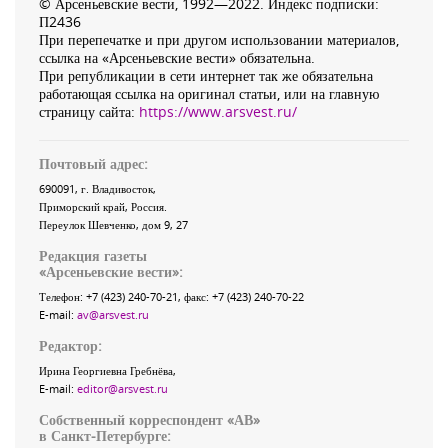
© Арсеньевские вести, 1992—2022. Индекс подписки:
П2436
При перепечатке и при другом использовании материалов,
ссылка на «Арсеньевские вести» обязательна.
При републикации в сети интернет так же обязательна
работающая ссылка на оригинал статьи, или на главную
страницу сайта:
https://www.arsvest.ru/
Почтовый адрес:
690091
, г.
Владивосток
,
Приморский край
,
Россия
.
Переулок Шевченко
, дом 9, 27
Редакция газеты
«
Арсеньевские вести
»:
Телефон:
+7 (423) 240-70-21
, факс:
+7 (423) 240-70-22
E-mail:
av@arsvest.ru
Редактор:
Ирина Георгиевна Гребнёва,
E-mail:
editor@arsvest.ru
Собственный корреспондент «АВ»
в Санкт-Петербурге: