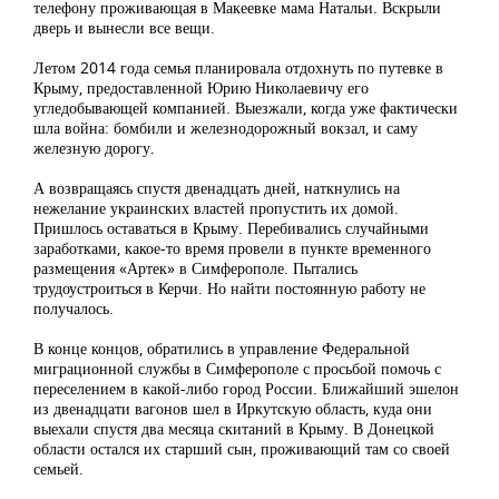
телефону проживающая в Макеевке мама Натальи. Вскрыли
дверь и вынесли все вещи.
Летом 2014 года семья планировала отдохнуть по путевке в
Крыму, предоставленной Юрию Николаевичу его
угледобывающей компанией. Выезжали, когда уже фактически
шла война: бомбили и железнодорожный вокзал, и саму
железную дорогу.
А возвращаясь спустя двенадцать дней, наткнулись на
нежелание украинских властей пропустить их домой.
Пришлось оставаться в Крыму. Перебивались случайными
заработками, какое-то время провели в пункте временного
размещения «Артек» в Симферополе. Пытались
трудоустроиться в Керчи. Но найти постоянную работу не
получалось.
В конце концов, обратились в управление Федеральной
миграционной службы в Симферополе с просьбой помочь с
переселением в какой-либо город России. Ближайший эшелон
из двенадцати вагонов шел в Иркутскую область, куда они
выехали спустя два месяца скитаний в Крыму. В Донецкой
области остался их старший сын, проживающий там со своей
семьей.