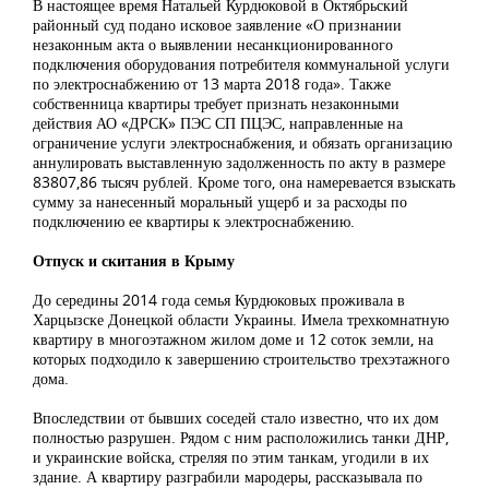
В настоящее время Натальей Курдюковой в Октябрьский
районный суд подано исковое заявление «О признании
незаконным акта о выявлении несанкционированного
подключения оборудования потребителя коммунальной услуги
по электроснабжению от 13 марта 2018 года». Также
собственница квартиры требует признать незаконными
действия АО «ДРСК» ПЭС СП ПЦЭС, направленные на
ограничение услуги электроснабжения, и обязать организацию
аннулировать выставленную задолженность по акту в размере
83807,86 тысяч рублей. Кроме того, она намеревается взыскать
сумму за нанесенный моральный ущерб и за расходы по
подключению ее квартиры к электроснабжению.
Отпуск и скитания в Крыму
До середины 2014 года семья Курдюковых проживала в
Харцызске Донецкой области Украины. Имела трехкомнатную
квартиру в многоэтажном жилом доме и 12 соток земли, на
которых подходило к завершению строительство трехэтажного
дома.
Впоследствии от бывших соседей стало известно, что их дом
полностью разрушен. Рядом с ним расположились танки ДНР,
и украинские войска, стреляя по этим танкам, угодили в их
здание. А квартиру разграбили мародеры, рассказывала по