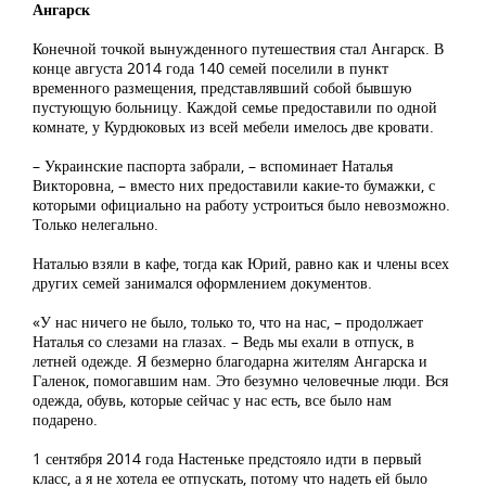
Ангарск
Конечной точкой вынужденного путешествия стал Ангарск. В
конце августа 2014 года 140 семей поселили в пункт
временного размещения, представлявший собой бывшую
пустующую больницу. Каждой семье предоставили по одной
комнате, у Курдюковых из всей мебели имелось две кровати.
– Украинские паспорта забрали, – вспоминает Наталья
Викторовна, – вместо них предоставили какие-то бумажки, с
которыми официально на работу устроиться было невозможно.
Только нелегально.
Наталью взяли в кафе, тогда как Юрий, равно как и члены всех
других семей занимался оформлением документов.
«У нас ничего не было, только то, что на нас, – продолжает
Наталья со слезами на глазах. – Ведь мы ехали в отпуск, в
летней одежде. Я безмерно благодарна жителям Ангарска и
Галенок, помогавшим нам. Это безумно человечные люди. Вся
одежда, обувь, которые сейчас у нас есть, все было нам
подарено.
1 сентября 2014 года Настеньке предстояло идти в первый
класс, а я не хотела ее отпускать, потому что надеть ей было