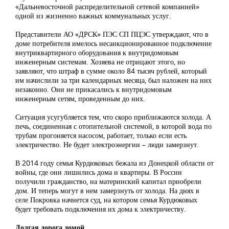
«Дальневосточной распределительной сетевой компанией»
одной из жизненно важных коммунальных услуг.
Представители АО «ДРСК» ПЭС СП ПЦЭС утверждают, что в
доме потребителя имелось несанкционированное подключение
внутриквартирного оборудования к внутридомовым
инженерным системам. Хозяева не отрицают этого, но
заявляют, что штраф в сумме около 84 тысяч рублей, который
им начислили за три календарных месяца, был наложен на них
незаконно. Они не прикасались к внутридомовым
инженерным сетям, проведенным до них.
Ситуация усугубляется тем, что скоро приближаются холода. А
печь, соединенная с отопительной системой, в которой вода по
трубам прогоняется насосом, работает, только если есть
электричество. Не будет электроэнергии – люди замерзнут.
В 2014 году семья Курдюковых бежала из Донецкой области от
войны, где они лишились дома и квартиры. В России
получили гражданство, на материнский капитал приобрели
дом. И теперь могут в нем замерзнуть от холода. На днях в
селе Покровка начнется суд, на котором семья Курдюковых
будет требовать подключения их дома к электричеству.
Долгая дорога домой