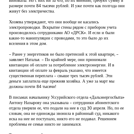
виноваты. Но с них ни за что, по их мнению, требуют сумму в
размере почти 84 тысячи рублей. И уже почти как полгода они
живут без электричества.
Хозяева утверждают, что они вообще не касались
электропроводки. Вскрытие стены рядом с прибором учета
производилось сотрудниками АО «ДРСК». И если и были
какие-то манипуляции с проводами, то это было до их
вселения в этом дом.
– Ранее у энергетиков не было претензий к этой квартире, –
заявляет Наталья. – По крайней мере, они принимали
квитанции об оплате за потребление электроэнергии. И в
квитанции об оплате за февраль указано, что имеется
существенная переплата – свыше трех тысяч рублей. Эти
деньги заплатила еще прежняя хозяйка. А уже за март мы
должны почти 84 тысячи!
В письмах начальнику Уссурийского отдела «Дальэнергосбыта»
Антону Назырову она указывала – сотрудники абонентского
отдела уверяли ее, что подали на нее в суд 30 апреля. Но, по ее
словам, она не единожды звонила в районный суд, никакого
иска на нее не поступало, никто его не подавал. Решением
проблемы ее семьи никто не занимался.