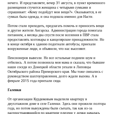
нечего. И представляете, вечер 31 августа, в пункт временного
размещения стучится женщина с четырьмя сумками и
спрашивает: «Кому подойдут мои вещи?». Оказывается, в ее
сумках была одежда, и она подошла именно для Насти.
Потом стали приходить, предлагать помочь и приносить вещи
и другие жители Ангарска. Администрация города помогала
питанием, а месяца два спустя после вселения в ПВР стала
предоставлять хозтовары и канцелярские принадлежности. Но
в конце октября к зданию подогнали автобусы, приехали
вооруженные люди, и объявили, что нас выселяют.
Пенсионеров вывезли. Но все остальные подняли шум и
отбились. А потом позвонила моя мама и сказала, что бывшие
наши соседи из Донецкой области уехали в Липовцы
Октябрьского района Приморского края. Мы тоже связались с
руководством шахтоуправления, долго ждали вызова. А в
феврале 2015 года приехали сюда.
Галенки
От организации Курдюковым выделили квартиру в
двухэтажном доме в селе Галенки. Здесь они прожили полтора
года, но потом вынуждены были съехать, так как из-за
распространявшийся по квартире плесени у дочки началась