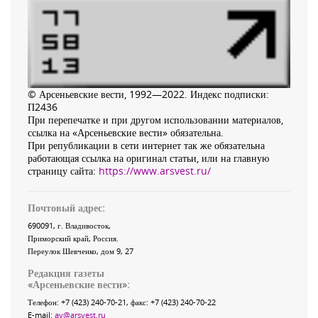
© Арсеньевские вести, 1992—2022. Индекс подписки:
П2436
При перепечатке и при другом использовании материалов,
ссылка на «Арсеньевские вести» обязательна.
При републикации в сети интернет так же обязательна
работающая ссылка на оригинал статьи, или на главную
страницу сайта:
https://www.arsvest.ru/
Почтовый адрес:
690091
, г.
Владивосток
,
Приморский край
,
Россия
.
Переулок Шевченко
, дом 9, 27
Редакция газеты
«
Арсеньевские вести
»:
Телефон:
+7 (423) 240-70-21
, факс:
+7 (423) 240-70-22
E-mail:
av@arsvest.ru