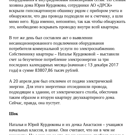
хозяина дома Юрия Курдюкова, сотрудники АО «ДРСК»
вскрыли гипсокартонную обшивку рядом с прибором учета и
обнаружили, что два провода подходили не к счетчику, а шли
мимо него. Куда именно, непонятно, так как чтобы обнаружить
это, необходимо вскрывать проводку внутри всей квартиры.
В тот же день был составлен акт о выявлении
несанкционированного подключения оборудования
потребителя коммунальной услуги по электроснабжению.
Собственнику квартиры – Наталье Курдюковой – выставили
счет за безучетное потребление электроэнергии за три
последних календарных месяца (начиная с 13 декабря 2017
года) в сумме 83807,86 тысяч рублей.
А 20 апреля дом был отключен от подачи электрической
энергии. Для этого энергетики отсоединили провода,
подходящие к зданию, от электрического столба, обесточив
таким образом и вторую квартиру двухквартирного дома.
Сейчас, правда, она пустует.
Шок
Наталья и Юрий Курдюковы и их дочка Анастасия – учащаяся
начальных классов, в шоке. Они считают, что ни в чем не