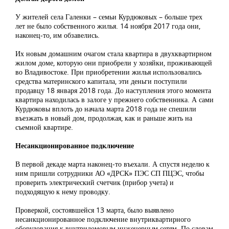
У жителей села Галенки – семьи Курдюковых – больше трех
лет не было собственного жилья. 14 ноября 2017 года они,
наконец-то, им обзавелись.
Их новым домашним очагом стала квартира в двухквартирном
жилом доме, которую они приобрели у хозяйки, проживающей
во Владивостоке. При приобретении жилья использовались
средства материнского капитала, эти деньги поступили
продавцу 18 января 2018 года. До наступления этого момента
квартира находилась в залоге у прежнего собственника. А сами
Курдюковы вплоть до начала марта 2018 года не спешили
въезжать в новый дом, продолжая, как и раньше жить на
съемной квартире.
Несанкционированное подключение
В первой декаде марта наконец-то въехали. А спустя неделю к
ним пришли сотрудники АО «ДРСК» ПЭС СП ПЦЭС, чтобы
проверить электрический счетчик (прибор учета) и
подходящую к нему проводку.
Проверкой, состоявшейся 13 марта, было выявлено
несанкционированное подключение внутриквартирного
оборудования к внутридомовым инженерным сетям. По словам