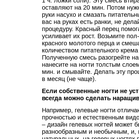
1 ч. ложки соли). Эту смесь втир
оставляют на 20 мин. Потом нуж
руки насухо и смазать питатель
вас на руках есть ранки, не дела
процедуру. Красный перец помога
усиливает их рост. Возьмите пол
красного молотого перца и смеш
количеством питательного крема 
Полученную смесь разогрейте на
нанесите на ногти толстым слоем
мин. и смывайте. Делать эту про
в месяц (не чаще).
Если собственные ногти не уст
всегда можно сделать наращи
Например, гелевые ногти отлича
прочностью и естественным вид
– дизайн гелевых ногтей может 
разнообразным и необычным, и, 
натуральных, на гелевых ногтях