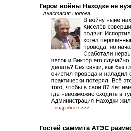
Герои войны Находке не ну
Анастасия Попова
В войну ныне на
Киселёв соверш
подвиг. Испортил
хотел перочинны
провода, но нач
Сработали нервы
песок и Виктор его случайно
делать? Без связи, как без г
очистил провода и наладил 
практически потерял. Всё эт
того, чтобы в свои 87 лет и
где невозможно сходить в ту
Администрация Находки жиль
подробнее >>>
Гостей саммита АТЭС разме