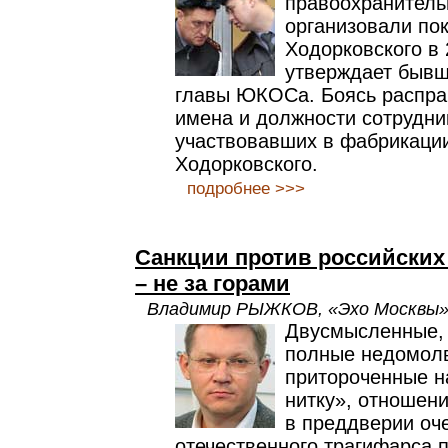
правоохранитель
организовали по
Ходорковского в 
утверждает бывш
главы ЮКОСа. Боясь распра
имена и должности сотрудн
участвовавших в фабрикации
Ходорковского.
подробнее >>>
Санкции против российских
– не за горами
Владимир РЫЖКОВ, «Эхо Москвы», 
Двусмысленные,
полные недомолв
притороченные н
нитку», отношени
в преддверии оч
отечественного трагифарса 