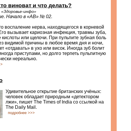
кто виноват и что делать?
 «Здоровье-инфо»
е. Начало в «АВ» № 02.
то воспаление нерва, находящегося в корневой
 Его вызывает кариозная инфекция, травмы зуба,
 кислоты или щелочи. При пульпите зубная боль
ез видимой причины в любое время дня и ночи,
т «отдавать» в ухо или висок. Иногда зуб болит
иногда приступами, но долго терпеть пульпитную
чески нереально.
>>
о
Удивительное открытие британских учёных:
человек обладает природным «детектором
лжи», пишет The Times of India со ссылкой на
The Daily Mail.
подробнее >>>