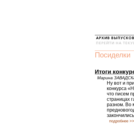
Посиделки
Итоги конкур
Марина ЗАВАДСК
Ну вот и п
конкурса «Н
что писем п
страницах г
разном. Во 
предновогод
закончились
подробнее >