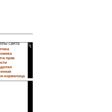
итика
номика
та прав
ости
иделки
ленная
ля-кормилица