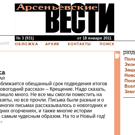
№ 3 (931)
от 18 января 2011
Пол
Эко
Защи
са
Нов
АЯ
Пос
риближается обещанный срок подведения итогов
Все
овогодний рассказ» – Крещение. Надо сказать,
Зем
ришло много. Не все мы смогли поместить на
азеты, но все прочли. Письма были разные и о
многих письмах рассказывалось о новогодних и
них огорчениях, и также многие истории
 самым чудесным образом. На то и Новый год!
>>