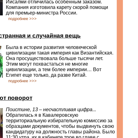
Иисалми отличилась особенным заказом.
Компания изготовила карету скорой помощи
для премьер-министра России.
подробнее >>>
 странная и случайная вещь
Была в истории развития человеческой
цивилизации такая империя как Византийская.
Она просуществовала больше тысячи лет.
Этим могут похвастаться не многие
цивилизации, а тем более империи… Вот
Египет еще только, да разве Китай.
подробнее >>>
рот поворот
Поистине, 13 – несчастливая цифра...
Обратилась я в Кавалеровскую
территориальную избирательную комиссию за
образцами документов, чтобы выдвинуть свою
кандидатуру на должность главы района. Было
11:30 утра, их в кабинете трое во главе с