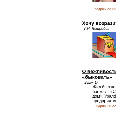
подробнее >
Хочу возрази
Г.Н. Ястребов
О вежливости
«быковать»
Sslay. Lj.
Жил был нек
банков – «С
дом», Уралф
предприяти
подробнее >