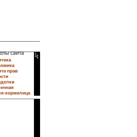
итика
номика
та прав
ости
иделки
ленная
ля-кормилица