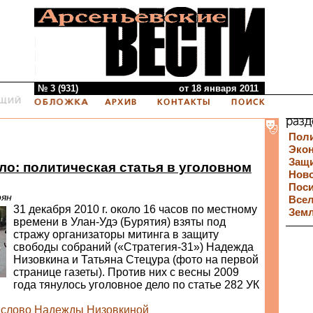
№ 3 (931)
от 18 января 2011
Пол
Эко
Защи
ло: политическая статья в уголовном
Нов
Пос
рян
Все
31 декабря 2010 г. около 16 часов по местному
Зем
времени в Улан-Удэ (Бурятия) взяты под
стражу организаторы митинга в защиту
свободы собраний («Стратегия-31») Надежда
Низовкина и Татьяна Стецура (фото на первой
странице газеты). Против них с весны 2009
года тянулось уголовное дело по статье 282 УК
 слово Надежды Низовкиной