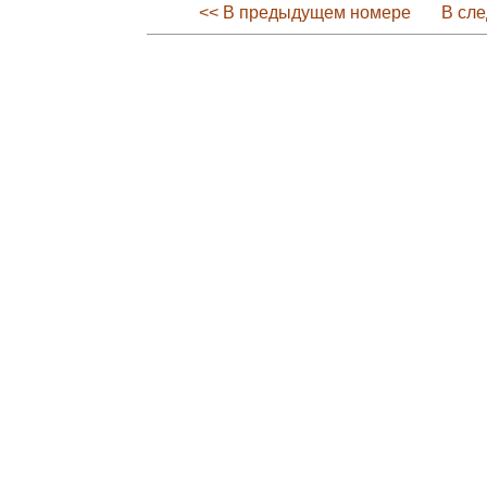
<< В предыдущем номере
В сл