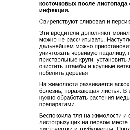
косточковых после листопада 
инфекции.
Свирепствуют сливовая и перси
Эти вредители дополняют монили
можно не рассчитывать. Наступл
дальнейшем можно приостановит
уничтожать червивую падалицу, 
приствольные круги, установить 
очистить штамбы и крупные ветв
побелить деревья
На жимолости развивается аскох
болезнь, поражающая листья. В 
нужно обработать растения мед
препаратами.
Беспокоила тля на жимолости и 
листогрызущих на первом месте 
листовертки и трубковерты. Про