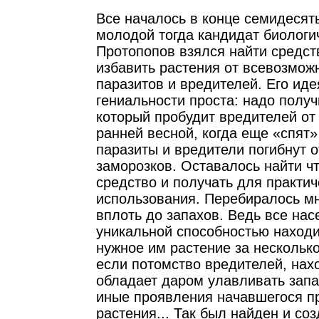
Все началось в конце семидесяты
молодой тогда кандидат биологич
Протопопов взялся найти средс
избавить растения от всевозмож
паразитов и вредителей. Его ид
гениальности проста: надо получ
который пробудит вредителей от
ранней весной, когда еще «спят»
паразиты и вредители погибнут о
заморозков. Оставалось найти ч
средство и получать для практич
использования. Перебиралось м
вплоть до запахов. Ведь все на
уникальной способностью находи
нужное им растение за несколько
если потомство вредителей, нах
обладает даром улавливать запа
иные проявления начавшегося п
растения... Так был найден и со