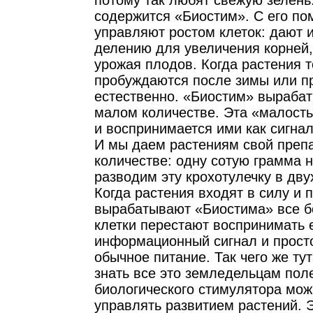
потому так любят свежую зелень.
содержится «Биостим». С его п
управляют ростом клеток: дают 
делению для увеличения корней,
урожая плодов. Когда растения т
пробуждаются после зимы или пр
естественно. «Биостим» вырабат
малом количестве. Эта «малость
и воспринимается ими как сигнал
И мы даем растениям свой преп
количестве: одну сотую грамма н
разводим эту крохотулечку в дву
Когда растения входят в силу и 
вырабатывают «Биостима» все б
клетки перестают воспринимать е
информационный сигнал и просто
обычное питание. Так чего же тут
знать все это земледельцам пол
биологического стимулятора мож
управлять развитием растений. 