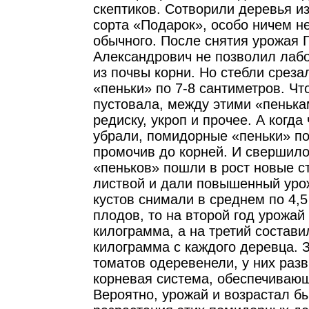
скептиков. Сотворили деревья из
сорта «Подарок», особо ничем н
обычного. После снятия урожая 
Александрович не позволил лаб
из почвы корни. Но стебли среза
«пеньки» по 7-8 сантиметров. Ч
пустовала, между этими «пеньк
редиску, укроп и прочее. А когда
убрали, помидорные «пеньки» п
промочив до корней. И свершило
«пеньков» пошли в рост новые с
листвой и дали повышенный урож
кустов снимали в среднем по 4,
плодов, то на второй год урожай
килограмма, а на третий состави
килограмма с каждого деревца. 
томатов одеревенели, у них раз
корневая система, обеспечивающ
Вероятно, урожай и возрастал б