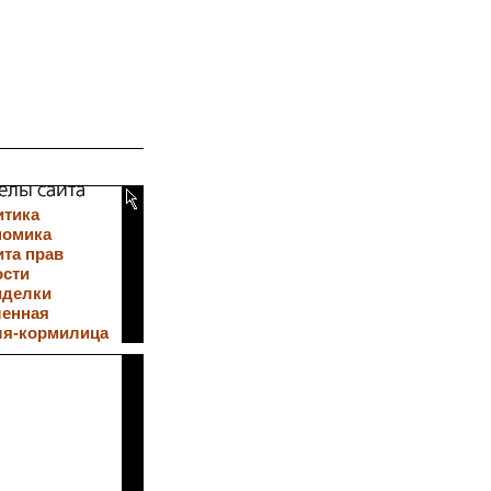
итика
номика
та прав
ости
иделки
ленная
ля-кормилица