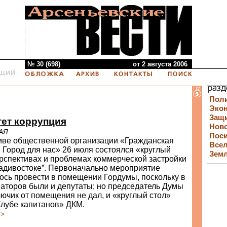
№ 30 (698)
от 2 августа 2006
Пол
Эко
Защи
тет коррупция
Нов
АЯ
Пос
иве общественной организации «Гражданская
Все
 Город для нас» 26 июля состоялся «круглый
Зем
рспективах и проблемах коммерческой застройки
ладивостоке”. Первоначально мероприятие
ось провести в помещении Гордумы, поскольку в
аторов были и депутаты; но председатель Думы
ючик от помещения не дал, и «круглый стол»
Клубе капитанов» ДКМ.
>>