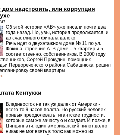
т дом надстроить, или коррупция
духе
АЯ
Об этой истории «АВ» уже писали почти два
года назад. Но, увы, история продолжается, и
до счастливого финала далеко.
Речь идет о двухэтажном доме № 11 по ул.
Фокина, строение А. В доме – 5 квартир и 5,
соответственно, собственников. В 2000 году
ственников, Сергей Прокудин, помощник
удьи Первореченского района Сабашнюка, решил
епланировку своей квартиры.
>>
тата Кентукки
Владивосток не так уж далек от Америки -
всего-то 9 часов полета. Но русский человек
привык преодолевать гигантские трудности,
которые сам же зачастую и создает. И позже, в
Цинциннати, один американский пилот долго
никак не мог взять в толк: как можно из