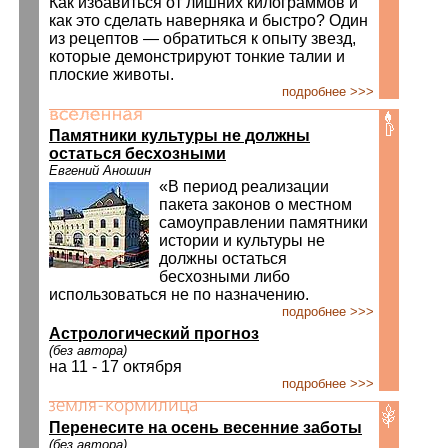
Как избавиться от лишних килограммов и
как это сделать наверняка и быстро? Один
из рецептов — обратиться к опыту звезд,
которые демонстрируют тонкие талии и
плоские животы.
подробнее >>>
Памятники культуры не должны
остаться бесхозными
Евгений Аношин
«В период реализации
пакета законов о местном
самоуправлении памятники
истории и культуры не
должны остаться
бесхозными либо
использоваться не по назначению.
подробнее >>>
Астрологический прогноз
(без автора)
на 11 - 17 октября
подробнее >>>
Перенесите на осень весенние заботы
(без автора)