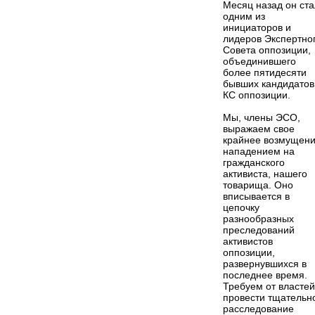
Месяц назад он ста
одним из
инициаторов и
лидеров Экспертно
Совета оппозиции,
объединившего
более пятидесяти
бывших кандидатов
КС оппозиции.
Мы, члены ЭСО,
выражаем свое
крайнее возмущен
нападением на
гражданского
активиста, нашего
товарища. Оно
вписывается в
цепочку
разнообразных
преследований
активистов
оппозиции,
развернувшихся в
последнее время.
Требуем от властей
провести тщательн
расследование