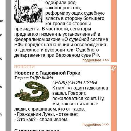
одобрили ряд
законопроектов,
реформирующих судебную
власть в сторону большего
их
контроля со стороны
президента. В частности, сенаторы
предлагают изменить установленный в
го
федеральном законе «О судебной системе
РФ» порядок назначения и освобождения
от должности руководителя Судебного
департамента при Верховном суде РФ.
го
подробнее >>>
Новости с Гадюкиной Горки
Тигрина ГАДЮЧКИНА
ГРАЖДАНИН ЛУНЫ
не
К нам тут один гадюкинец
зашел. Говорит,
пожаловаться хочет. Ну,
мы, как воспитанные
люди, спрашиваем, кто от таков.
- Гражданин Луны, - отвечает.
й
- Это как? - спрашиваем.
подробнее >>>
С востока на запад