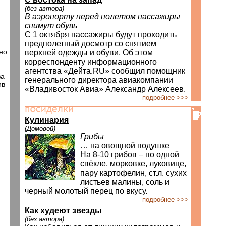
(без автора)
В аэропорту перед полетом пассажиры
снимут обувь
С 1 октября пассажиры будут проходить
предполетный досмотр со снятием
но
верхней одежды и обуви. Об этом
корреспонденту информационного
агентства «Дейта.RU» сообщил помощник
за
генерального директора авиакомпании
ив
«Владивосток Авиа» Александр Алексеев.
подробнее >>>
Кулинария
(Домовой)
Грибы
… на овощной подушке
На 8-10 грибов – по одной
свёкле, морковке, луковице,
пару картофелин, ст.л. сухих
листьев малины, соль и
черный молотый перец по вкусу.
подробнее >>>
Как худеют звезды
(без автора)