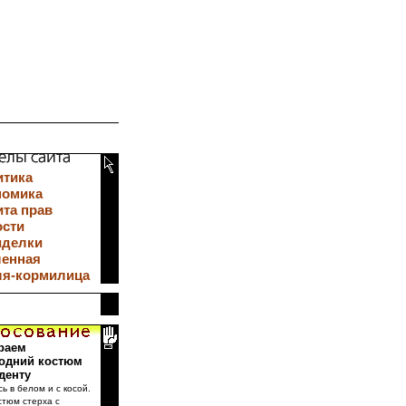
итика
номика
та прав
ости
иделки
ленная
ля-кормилица
раем
одний костюм
денту
сь в белом и с косой.
стюм стерха с