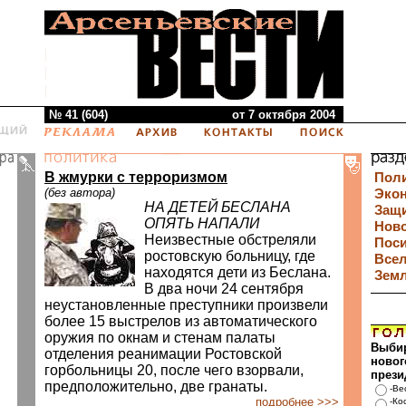
№ 41 (604)
от 7 октября 2004
В жмурки с терроризмом
Пол
(без автора)
Эко
НА ДЕТЕЙ БЕСЛАНА
Защи
ОПЯТЬ НАПАЛИ
Нов
Неизвестные обстреляли
Пос
ростовскую больницу, где
Все
находятся дети из Беслана.
Зем
В два ночи 24 сентября
неустановленные преступники произвели
более 15 выстрелов из автоматического
оружия по окнам и стенам палаты
Выби
отделения реанимации Ростовской
новог
горбольницы 20, после чего взорвали,
прези
предположительно, две гранаты.
-Ве
подробнее >>>
-Ко