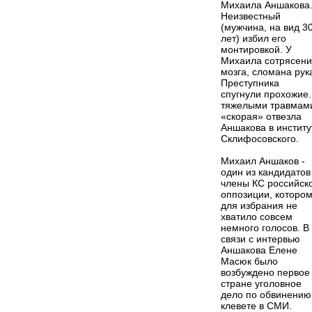
Михаила Аншакова
Неизвестный
(мужчина, на вид 3
лет) избил его
монтировкой. У
Михаила сотрясен
мозга, сломана рук
Преступника
спугнули прохожие.
тяжелыми травмам
«скорая» отвезла
Аншакова в институ
Склифосовского.
Михаил Аншаков -
один из кандидатов
члены КС российск
оппозиции, которо
для избрания не
хватило совсем
немного голосов. В
связи с интервью
Аншакова Елене
Масюк было
возбуждено первое
стране уголовное
дело по обвинению
клевете в СМИ.