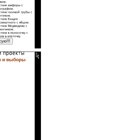
вом.
стюм амфоры с
ографом.
стюм газовой трубы с
нтиком.
стюм Кощея
смертного с яйцом.
стюм Медведева с
ончиком.
стюм в полосочку с
ом в клеточку.
 и выборы