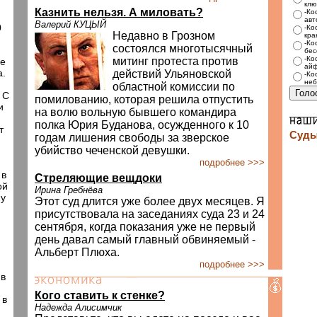
.
клю
Казнить нельзя. А миловать?
-Ко
авт
Валерий КУЦЫЙ
0
-Ко
Недавно в Грозном
кра
-Ко
состоялся многотысячный
бес
-Ко
митинг протеста против
ие
айф
а.
действий Ульяновской
-Ко
неб
областной комиссии по
 С
помилованию, которая решила отпустить
и
на волю вольную бывшего командира
полка Юрия Буданова, осужденного к 10
т
Суды
годам лишения свободы за зверское
убийство чеченской девушки.
подробнее >>>
 в
Стреляющие вещдоки
ой
Ирина Гребнёва
му
Этот суд длится уже более двух месяцев. Я
присутствовала на заседаниях суда 23 и 24
сентября, когда показания уже не первый
день давал самый главный обвиняемый -
Альберт Плюха.
подробнее >>>
 в
Кого ставить к стенке?
 в
Надежда Алисимчик