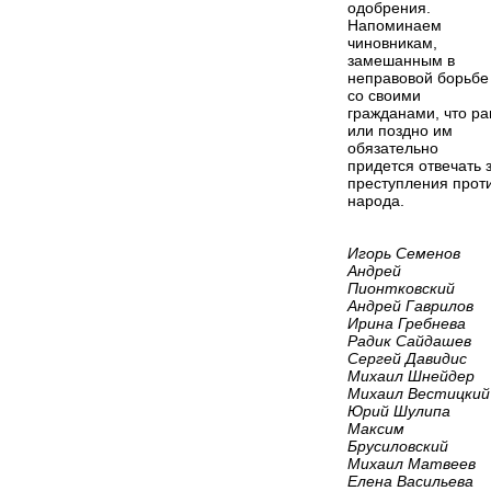
одобрения.
Напоминаем
чиновникам,
замешанным в
неправовой борьбе
со своими
гражданами, что ра
или поздно им
обязательно
придется отвечать 
преступления прот
народа.
Игорь Семенов
Андрей
Пионтковский
Андрей Гаврилов
Ирина Гребнева
Радик Сайдашев
Сергей Давидис
Михаил Шнейдер
Михаил Вестицкий
Юрий Шулипа
Максим
Брусиловский
Михаил Матвеев
Елена Васильева