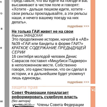
Представьте, что вы едете на поезде и вас
л
высаживают в чистом поле и говорят:
«Хотите - дальше пешком идите, хотите -
го
свои рельсы прокладывайте, а эти рельсы
наши, и нечего вашему поезду на них
делать».
подробнее >>>
 в
Не только ГАИ живет не на свои
Марина ЗАВАДСКАЯ
Это продолжение истории, начатой в «АВ»
№39 «ГАИ или бандиты в форме ГАИ?»
ие
КРАТКОЕ СОДЕРЖАНИЕ ПРЕДЫДУЩЕЙ
СЕРИИ
16 сентября молодой человек Денис
Саврасов поставил «Мицубиси Паджеро»
в неположенном месте. Собственно
говоря, это единственное, что он сделал в
истории, и в дальнейшем будет упомянут
лишь единожды.
подробнее >>>
Cовет Федерации предлагает
реформировать судебную власть
ое
(без автора)
Члены Совета Федерации