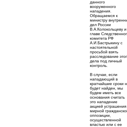
данного
вооруженного
нападения.
Обращаемся к
министру внутренн
дел России
В.А.Колокольцеву и
главе Следственно
комитета РФ
А.И.Бастрыкину с
настоятельной
просьбой взять
расследование это
дела под личный
контроль.
В случае, если
нападающий в
кратчайшие сроки 
будет найден, мы
будем иметь все
основания считать
это нападение
акцией устрашения
мирной гражданско
оппозиции,
осуществленной
властью или с ее