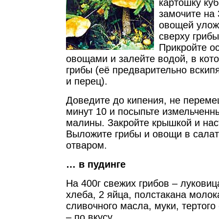
картошку куб
замочите на 
овощей улож
сверху грибы
Прикройте о
овощами и залейте водой, в кот
грибы (её предварительно вскип
и перец).
Доведите до кипения, не переме
минут 10 и посыпьте измельченн
малины. Закройте крышкой и нас
Выложите грибы и овощи в салат
отваром.
… в пудинге
На 400г свежих грибов – луковица
хлеба, 2 яйца, полстакана молок
сливочного масла, муки, тертого
– по вкусу.