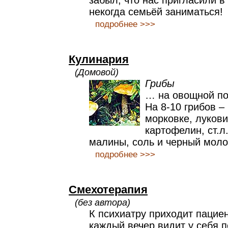
забыл, что нас пригласили в 
некогда семьёй заниматься!
подробнее >>>
Кулинария
(Домовой)
Грибы
… на овощной п
На 8-10 грибов –
морковке, лукови
картофелин, ст.л
малины, соль и черный моло
подробнее >>>
Смехотерапия
(без автора)
К психиатру приходит пациен
каждый вечер видит у себя 