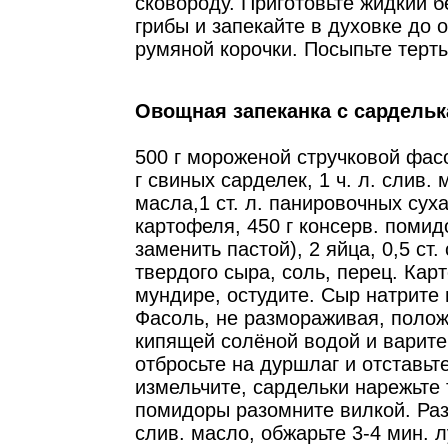
сковороду. Приготовьте жидкий б
грибы и запекайте в духовке до 
румяной корочки. Посыпьте терт
Овощная запеканка с сардель
500 г мороженой стручковой фасо
г свиных сарделек, 1 ч. л. слив. м
масла,1 ст. л. панировочных суха
картофеля, 450 г консерв. поми
заменить пастой), 2 яйца, 0,5 ст.
твердого сыра, соль, перец. Кар
мундире, остудите. Сыр натрите 
Фасоль, не размораживая, полож
кипящей солёной водой и варите
отбросьте на дуршлаг и отставьте
измельчите, сардельки нарежьте
помидоры разомните вилкой. Раз
слив. масло, обжарьте 3-4 мин. л