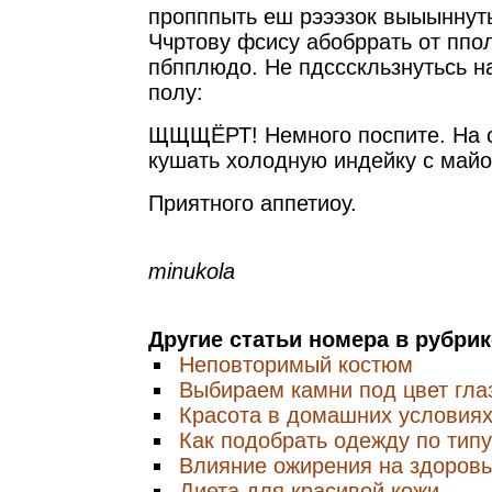
пропппыть еш рэээзок выыыннут
Ччртову фсису абобррать от ппо
пбпплюдо. Не пдссскльзнутьсь 
полу:
ЩЩЩЁРТ! Немного поспите. На 
кушать холодную индейку с майо
Приятного аппетиоу.
minukola
Другие статьи номера в рубри
Неповторимый костюм
Выбираем камни под цвет гла
Красота в домашних условия
Как подобрать одежду по тип
Влияние ожирения на здоровь
Диета для красивой кожи