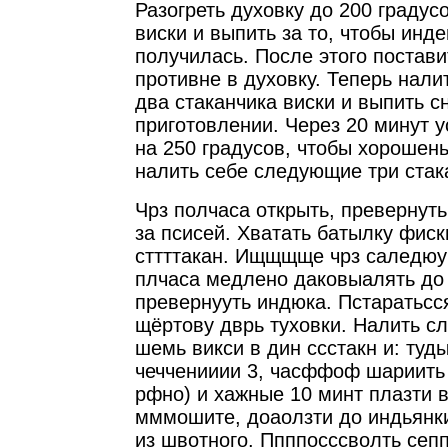
Разогреть духовку до 200 градус
виски и выпить за то, чтобы инд
получилась. После этого постави
противне в духовку. Теперь нали
два стаканчика виски и выпить с
приготовлении. Через 20 минут у
на 250 градусов, чтобы хорошен
налить себе следующие три стак
Чрз полчаса открыть, превернут
за псисей. Хватать батылку фиск
сттттакан. Ищщщще чрз саледюу
плчаса медлено даковыалять до 
превернууть индюка. Пстаратьсся
щёртову дврь туховки. Налить с
шемь викси в дин ссстакн и: туды
чечченииии 3, часффоф шариить 
рфно) и хажные 10 минт плазти 
мммошите, доаолзти до индьянки
из швотного. Ппппосссволть сепп