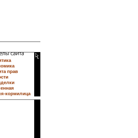
итика
номика
та прав
ости
иделки
ленная
ля-кормилица