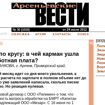
№ 30 (1010)
от 24 июля 2012
в
Пол
Эко
о кругу: в чей карман ушла
Защи
Нов
ботная плата?
Пос
НКОВА, г. Артем, Приморский край.
Все
Зем
 месяц идет со дня моего увольнения, а
 расчета по зарплате в полном объеме нет до
о уже заявлений написала, сколько писем
о. Но реакция нулевая.
овой договор с ООО «Пеликен» о том, что
ность матроса обработки на БМРТ «Капитан
адлежащий ООО «Мизар». С 16 июня по 1