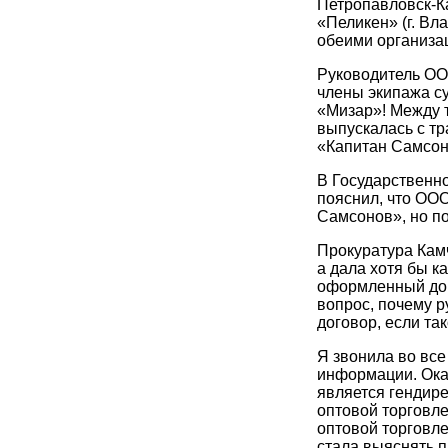
Петропавловск-Ка
«Пеликен» (г. Вла
обеими организац
Руководитель ОО
члены экипажа с
«Мизар»! Между 
выпускалась с т
«Капитан Самсон
В Государственн
пояснил, что ОО
Самсонов», но по
Прокуратура Камч
а дала хотя бы ка
оформленный дог
вопрос, почему р
договор, если та
Я звонила во все
информации. Ока
является гендир
оптовой торговле
оптовой торговл
стала выяснять 