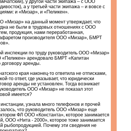
мчатский), у другой части экипажа – с ООО
дивосток), а у третьей части экипажа – и вовсе с
иями: и «Мизар», и «Пеликен».
О «Мизар» на данный момент утверждает, что
удна не были в трудовых отношениях с ООО
тем, продукция, нами переработанная,
рафаретом производителя ООО «Мизар», БМРТ
ов».
ой инспекции по труду руководитель ООО «Мизар»
О «Пеликен» арендовало БМРТ «Капитан
 договору аренды.
атского края наконец-то ответила не отписками,
кой-то ответ, где указывает, что юридически
овор аренды не установлен. Тогда возникает
уководитель ООО «Мизар» не показал этот
ковой имеется?
 инстанции, узнала много телефонов и прочей
залось, что руководитель ООО «Мизар» еще
ектором ФЛ ООО «Константа», которое занимается
й, ООО «Нита - 2000», которое тоже занимается
ей рыбопродукцией. Почему эти сведения не
прокуратура?