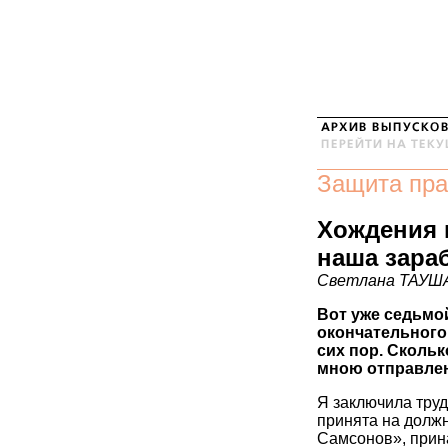
Защита пра
Хождения п
наша зара
Светлана ТАУША
Вот уже седьмой
окончательного
сих пор. Скольк
мною отправлен
Я заключила труд
принята на долж
Самсонов», прин