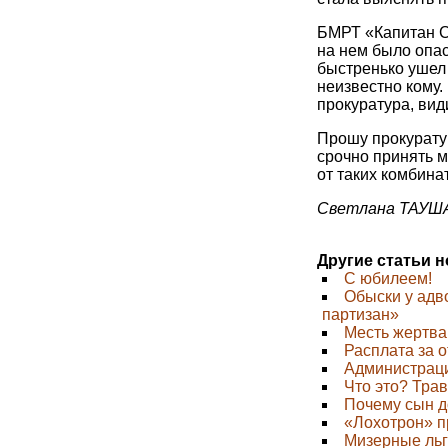
БМРТ «Капитан С
на нем было опа
быстренько ушел 
неизвестно кому.
прокуратура, види
Прошу прокуратур
срочно принять м
от таких комбина
Светлана ТАУША
Другие статьи 
С юбилеем!
Обыски у адв
партизан»
Месть жертв
Расплата за 
Администрац
Что это? Тра
Почему сын 
«Лохотрон» п
Мизерные льг