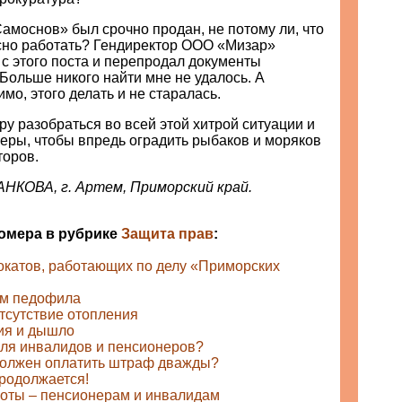
амоснов» был срочно продан, не потому ли, что
сно работать? Гендиректор ООО «Мизар»
с этого поста и перепродал документы
 Больше никого найти мне не удалось. А
мо, этого делать и не старалась.
у разобраться во всей этой хитрой ситуации и
еры, чтобы впредь оградить рыбаков и моряков
торов.
НКОВА, г. Артем, Приморский край.
номера в рубрике
Защита прав
:
окатов, работающих по делу «Приморских
ам педофила
отсутствие отопления
ия и дышло
вля инвалидов и пенсионеров?
должен оплатить штраф дважды?
родолжается!
оты – пенсионерам и инвалидам