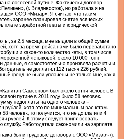
а на лососевой путине. Фактически договор
Пеликен», (г. Владивосток), но работала я на
жащем ООО «Мизар». Я считаю, что таким
атель заранее планировал снятие всяческих
 выплате заработной платы и юридической
оты, за 2,5 месяца, мне выдали в общей сумме
лей, хотя за время рейса нами было переработано
горбуши и какое-то количество кеты, в том числе
 мороженной ястыковой, около 10 000 тонн
и данные, я самостоятельно произвела расчеты и
ботодатель не доплатил 112 тысяч 226 рублей.
ный фонд не были уплачены не только мне, как я
«Капитан Самсонов» был около сотни человек. В
осевой путине в 2011 году было 58 человек.
умму недоплаты на одного человека –
ч рублей, хотя это по минимальным расчетам.
 58 человек, то получится, что не доплатили 4
яч рублей. К этому следует приплюсовать
 службу. Работодатели сэкономили на зарплате.
ипажа были трудовые договора с ООО «Мизар» (г.