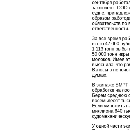
сентября работал
заключен с ООО «
судне, принадле
образом работод
обязательств по
ответственности.
За все время раб
всего 47 000 руб
1 113 тонн рыбы 
50 000 тонн икры
молоков. Имея эт
выяснила, что ра
Взносы в пенсион
думаю.
В экипаже БМРТ 
обработке на лос
Берем среднюю с
восемьдесят тыся
Если умножить на
миллиона 640 тыс
судомеханическую
У одной части эк