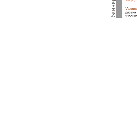
"Арсен
Дизайн 
"Новик