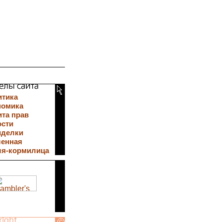
итика
номика
та прав
ости
иделки
ленная
ля-кормилица