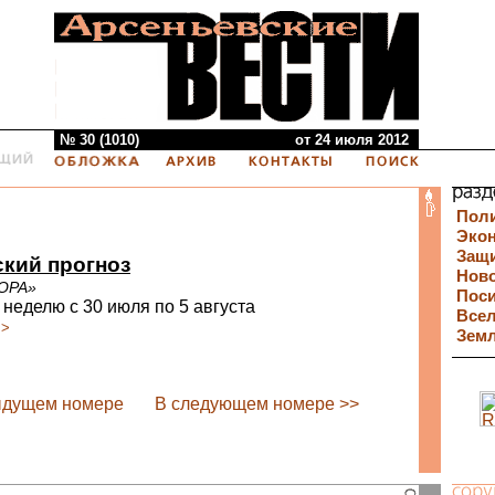
№ 30 (1010)
от 24 июля 2012
Пол
Эко
Защи
кий прогноз
Нов
ОРА»
Пос
 неделю с 30 июля по 5 августа
Все
>>
Зем
ыдущем номере
В следующем номере >>