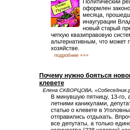
Политический ре
оформлен законо
месяца, прошед
инаугурации Вла
новый старый пр
четкую квазиправовую систе
альтернативным, что может п
хозяйстве.
подробнее >>>
Почему нужно бояться новог
клевете
Елена СКВОРЦОВА, «Собеседник.р
В минувшую пятницу, 13-го, 
летними каникулами, депута
статью о клевете в Уголовны
отправились отдыхать. Впро
все депутаты, а только един