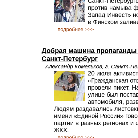
Санкт-Петербург
против намыва ф
Запад Инвест» н
в Финском залив
подробнее >>>
Добрая машина пропаганды 
Санкт-Петербург
Александр Комельков, г. Санкт-П
20 июля активис
«Гражданская от
провели пикет. 
улице был поста
автомобиля, раз
Людям раздавались листовки
имени «Единой России» гово
партии в разных регионах и
ЖКХ.
подробнее >>>