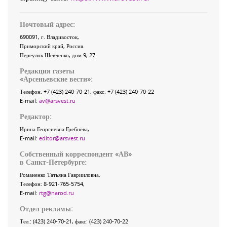
Почтовый адрес:
690091
, г.
Владивосток
,
Приморский край
,
Россия
.
Переулок Шевченко
, дом 9, 27
Редакция газеты
«
Арсеньевские вести
»:
Телефон:
+7 (423) 240-70-21
, факс:
+7 (423) 240-70-22
E-mail:
av@arsvest.ru
Редактор:
Ирина Георгиевна Гребнёва,
E-mail:
editor@arsvest.ru
Собственный корреспондент «АВ»
в Санкт-Петербурге:
Романенко Татьяна Гаврииловна,
Телефон: 8-921-765-5754,
E-mail:
rtg@narod.ru
Отдел рекламы:
Тел.: (423) 240-70-21, факс: (423) 240-70-22