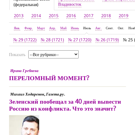
Владивосток
(федеральная)
2013
2014
2015
2016
2017
2018
2019
Янв.
Февр.
Март
Апр.
Май
Июнь
Июль
Авг.
Сент.
Окт.
Ноя
№ 29 (1722)
№ 28 (1721)
№ 27 (1720)
№ 26 (1719)
№ 25 
Показать
Ирина Гребнева
ПЕРЕЛОМНЫЙ МОМЕНТ?
Михаил Ходаренок, Газета.ру.
Зеленский пообещал за 40 дней вывести
Россию из конфликта. Что это значит?