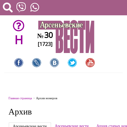
30
№
H
[1723]
Главная страница
Архив номеров
Архив
Арсеньевские вести
Архив старых но
Арсеньевские вести