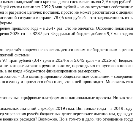
До начала пандемийного кризиса долги составляли около 2,9 млрд рублей.
бщей суммы невыплат 2092,3 млн рублей – из-за отсутствия собственных
ей и разрывом цепочек поставок, просто не может рассчитаться с людьми
истемной ситуации в стране: 787,6 млн рублей – это задолженность из-
 формы.
апрелем прошлого года – в 3647 раз. Это не опечатка. Особенно показат
прелю 2025-го – в 3237 раз. Федеральный бюджет добавил 9,7 млн задолже
во перестаёт вовремя перечислять деньги своим же бюджетникам в регион
джетной системы.
9,1 трлн рублей (3,47 трлн в 2024-м и 5,645 трлн – в 2025-м). Бюджетн
зне, которые латают в ручном режиме, перекидывая из пустого в порожн
нь, а не когда «бюджетное финансирование разморозят».
Катасонов. – Это манипулирование общественным сознанием – совершенно
в психушку и просят его объяснить, что в ней происходит. Мне очень сло
бесконечные «цифровые платформы» и национальные проекты. Но как тольк
мальных значений с декабря 2019 года. Вот только тогда – в 2019 году
ер управления ручеёк бюджетных денег пересыхает именно там, где жду
фоне военных расходов? Возможно. Но в том-то и дело, что отношение гос