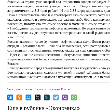
Экономика страны уже который год, откровенно говоря, не радует. 
населения падает, реальные доходы стагнируют. Общий консолиди
астрономическим 8,3 трлн рублей. И эти 2,88 млрд зарплатных долг
Пока в правительстве спорят о траекториях экономического роста и
оказалось урезано и заморожено, вынуждены либо брать коммерческ
последнее, потому что это самое простое в моменте и самое страшн
– Необходимы радикальные реформы экономики. Но радикальные реф
власть, поскольку действующая не заинтересована в такой радикаль
Что с того?
Росстат выполнил свою функцию – зафиксировал факт. Долги растут
очереди – реакция власти. Если она не последует, если рост долго
социальными последствиями, которые окажутся куда страшнее любы
– Идёт снижение жизни населения и, безусловно, снижение инвест
и производственной базы, к падению производства и производства
Боглаев.
Если должником перед гражданином выступает государство – это уж
Это начало негодования сельских учителей и врачей районных больни
монолитной, начинает шататься с пугающей амплитудой. А в перио
Теги:
Деньги
,
Бюджет
,
Зарплаты
,
Перемены
,
Росстат
Еще в рубрике «Экономика»