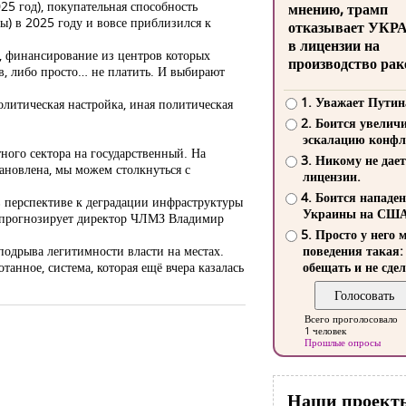
25 год), покупательная способность
мнению, трамп
) в 2025 году и вовсе приблизился к
отказывает УКР
в лицензии на
и, финансирование из центров которых
производство рак
в, либо просто… не платить. И выбирают
1. Уважает Путин
литическая настройка, иная политическая
2. Боится увелич
эскалацию конфл
ного сектора на государственный. На
3. Никому не дает
тановлена, мы можем столкнуться с
лицензии.
4. Боится нападе
 перспективе к деградации инфраструктуры
Украины на СШ
– прогнозирует директор ЧЛМЗ Владимир
5. Просто у него 
подрыва легитимности власти на местах.
поведения такая:
танное, система, которая ещё вчера казалась
обещать и не сдел
Всего проголосовало
1 человек
Прошлые опросы
Наши проект