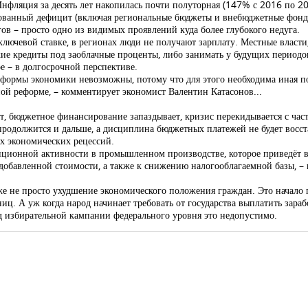
Инфляция за десять лет накопилась почти полуторная (147% с 2016 по 20
рованный дефицит (включая региональные бюджеты и внебюджетные фонды
ов – просто одно из видимых проявлений куда более глубокого недуга.
 ключевой ставке, в регионах люди не получают зарплату. Местные власт
ие кредиты под заоблачные проценты, либо занимать у будущих периодо
ое – в долгосрочной перспективе.
ормы экономики невозможны, потому что для этого необходима иная по
ной реформе, – комментирует экономист Валентин Катасонов...
, бюджетное финансирование запаздывает, кризис перекидывается с част
в продолжится и дальше, а дисциплина бюджетных платежей не будет восс
х экономических рецессий.
иционной активности в промышленном производстве, которое приведёт в
 добавленной стоимости, а также к снижению налогооблагаемной базы, 
е не просто ухудшение экономического положения граждан. Это начало 
ц. А уж когда народ начинает требовать от государства выплатить зарабо
д избирательной кампании федерального уровня это недопустимо.