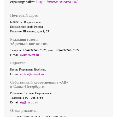
страницу сайта:
https://www.arsvest.ru/
Почтовый адрес:
690091
, г.
Владивосток
,
Приморский край
,
Россия
.
Переулок Шевченко
, дом 9, 27
Редакция газеты
«
Арсеньевские вести
»:
Телефон:
+7 (423) 240-70-21
, факс:
+7 (423) 240-70-22
E-mail:
av@arsvest.ru
Редактор:
Ирина Георгиевна Гребнёва,
E-mail:
editor@arsvest.ru
Собственный корреспондент «АВ»
в Санкт-Петербурге:
Романенко Татьяна Гаврииловна,
Телефон: 8-921-765-5754,
E-mail:
rtg@narod.ru
Отдел рекламы:
Тел.: (423) 240-70-21, факс: (423) 240-70-22