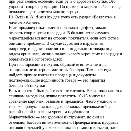
при распаковке, особенно если речь о дорогой покупке. Это
упростит спор с продавцом. По правилам маркетплейсов товар
ненадлежащего качества можно вернуть.
На Ozon и Wildberries для этого есть раздел «Возвраты» в
личном кабинете.
Если продавец отказывается признавать дефект, можно
открыть спор внутри площадки. В большинстве случаев
маркетплейсы встают на сторону покупателя, если есть фото и
описание проблемы. В случае серьёзного нарушения,
например, продажи опасного или поддельного товара под
видом оригинала, можно подать жалобу через саму площадку и
обратиться в Роспотребнадзор.
При планировании покупок обращайте внимание и на
официальные интернет-магазины брендов. Там вы всегда
найдете прямые контакты продавца и документы,
подтверждающие подлинность товара — это гарантия
безопасной покупки.
Есть и простой бытовой совет: не спешить. Если товар кажется
слишком выгодным, лучше потратить 10-15 минут на
сравнение карточек, отзывов и продавцов. Часто у одного и
того же продукта на площадке несколько предложений, с
разной ценой и разным уровнем надёжности.
Маркетплейсы — это удобный инструмент, но они не
отменяют базовой внимательности. Проверка цены, продавца,
отзывов и деталей упаковки занимает немного времени, зато