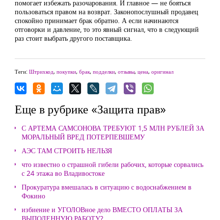
помогает избежать разочарования. И главное — не бояться
пользоваться правом на возврат. Законопослушный продавец
спокойно принимает брак обратно. А если начинаются
отговорки и давление, то это явный сигнал, что в следующий
раз стоит выбрать другого поставщика.
Теги:
Штрихкод
,
покупки
,
брак
,
подделки
,
отзывы
,
цена
,
оригинал
Еще в рубрике «Защита прав»
С АРТЕМА САМСОНОВА ТРЕБУЮТ 1,5 МЛН РУБЛЕЙ ЗА
МОРАЛЬНЫЙ ВРЕД ПОТЕРПЕВШЕМУ
АЭС ТАМ СТРОИТЬ НЕЛЬЗЯ
что известно о страшной гибели рабочих, которые сорвались
с 24 этажа во Владивостоке
Прокуратура вмешалась в ситуацию с водоснабжением в
Фокино
избиение и УГОЛОВное дело ВМЕСТО ОПЛАТЫ ЗА
ВЫПОЛЕННУЮ РАБОТУ?