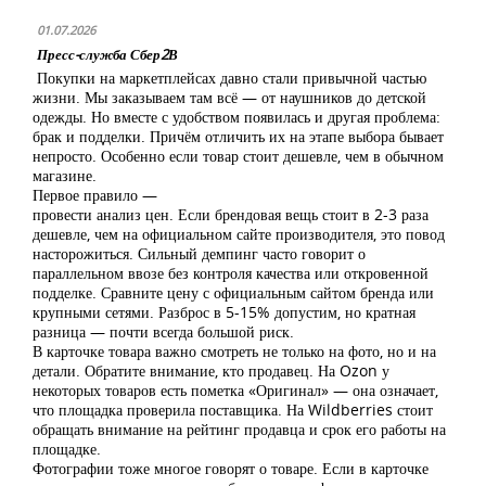
01.07.2026
Пресс-служба Сбер2В
Покупки на маркетплейсах давно стали привычной частью
жизни. Мы заказываем там всё — от наушников до детской
одежды. Но вместе с удобством появилась и другая проблема:
брак и подделки. Причём отличить их на этапе выбора бывает
непросто. Особенно если товар стоит дешевле, чем в обычном
магазине.
Первое правило —
провести анализ цен. Если брендовая вещь стоит в 2-3 раза
дешевле, чем на официальном сайте производителя, это повод
насторожиться. Сильный демпинг часто говорит о
параллельном ввозе без контроля качества или откровенной
подделке. Сравните цену с официальным сайтом бренда или
крупными сетями. Разброс в 5-15% допустим, но кратная
разница — почти всегда большой риск.
В карточке товара важно смотреть не только на фото, но и на
детали. Обратите внимание, кто продавец. На Ozon у
некоторых товаров есть пометка «Оригинал» — она означает,
что площадка проверила поставщика. На Wildberries стоит
обращать внимание на рейтинг продавца и срок его работы на
площадке.
Фотографии тоже многое говорят о товаре. Если в карточке