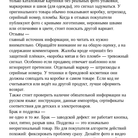
только каталожные картинки без реальных фото упаковки,
маркировки и швов (для одежды), это сигнал задуматься. У
оригинального товара обычно показывают коробку, штрихкод,
серийный номер, пломбы. Когда в отзывах покупатели
публикуют фото с кривыми логотипами, неровными швами
или отличиями в цвете, стоит поискать другой вариант.
Отзывы —
главный источник информации, но читать их нужно
внимательно. Обращайте внимание не на общую оценку, а на
содержание комментариев. Жалобы вроде «пришёл без
защитной плёнки», «коробка мятая и без пломб» — тревожный
сигнал. Особенно если продавец отвечает шаблонно или
игнорирует претензии. Отдельный маркер — штрихкоды и
серийные номера. У техники и брендовой косметики они
должны совпадать на коробке и самом товаре. Если код не
считывается или ведёт на другой продукт, лучше оформить
возврат.
Также стоит проверить наличие обязательной информации на
русском языке: инструкции, данные импортёра, сертификаты
соответствия для детских и электротоваров.
Брак и подделка —
не одно и то же. Брак — заводской дефект: не работает кнопка,
скол, пятно, разрыв шва. Подделка — это изначально
неоригинальный товар. Но для покупателя алгоритм действий
похожий: фиксировать проблему сразу. Делайте фото и видео