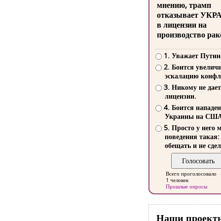
мнению, трамп
отказывает УКР
в лицензии на
производство рак
1. Уважает Путин
2. Боится увелич
эскалацию конфл
3. Никому не дает
лицензии.
4. Боится нападе
Украины на СШ
5. Просто у него 
поведения такая:
обещать и не сдел
Всего проголосовало
1 человек
Прошлые опросы
Наши проект