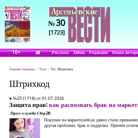
30
№
[1723]
16+
Реклама
ЗаКон
Редакция
Наши автор
Главная страница
Теги
Тег: Штрихкод
Штрихкод
● №25 (1718) от 01.07.2026
Защита прав:
как распознать брак на марке
Пресс-служба Сбер2В
Покупки на маркетплейсах давно стали привычно
другая проблема: брак и подделки. Причём отличи