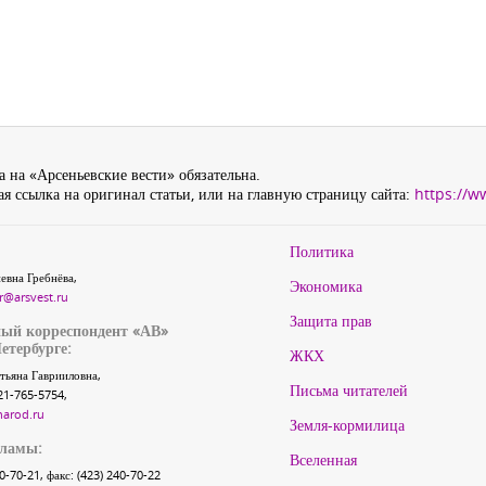
 на «Арсеньевские вести» обязательна.
я ссылка на оригинал статьи, или на главную страницу сайта:
https://w
Политика
евна Гребнёва,
Экономика
r@arsvest.ru
Защита прав
ый корреспондент «АВ»
етербурге:
ЖКХ
тьяна Гаврииловна,
Письма читателей
21-765-5754,
narod.ru
Земля-кормилица
кламы:
Вселенная
40-70-21, факс: (423) 240-70-22