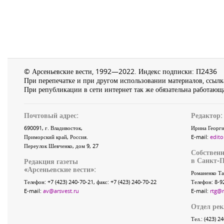
© Арсеньевские вести, 1992—2022. Индекс подписки: П2436
При перепечатке и при другом использовании материалов, ссылка
При републикации в сети интернет так же обязательна работающа
Почтовый адрес:
Редактор:
690091
, г.
Владивосток
,
Ирина Георги
Приморский край
,
Россия
.
E-mail:
edito
Переулок Шевченко
, дом 9, 27
Собственн
в Санкт-П
Редакция газеты
«
Арсеньевские вести
»:
Романенко Та
Телефон:
+7 (423) 240-70-21
, факс:
+7 (423) 240-70-22
Телефон: 8-9
E-mail:
av@arsvest.ru
E-mail:
rtg@
Отдел ре
Тел.: (423) 2