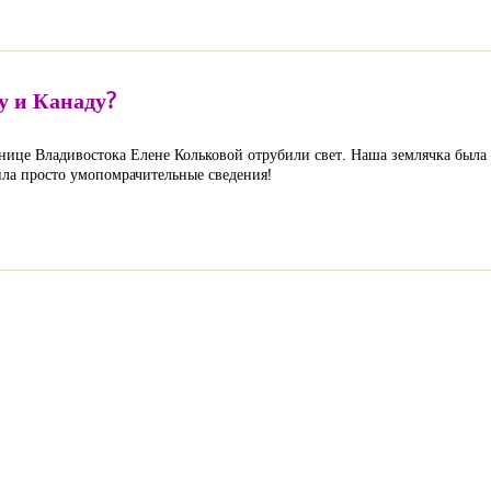
 и Канаду?
ьнице Владивостока Елене Кольковой отрубили свет. Наша землячка была
нила просто умопомрачительные сведения!