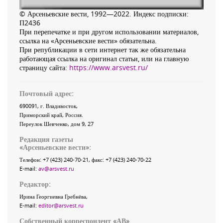
© Арсеньевские вести, 1992—2022. Индекс подписки:
П2436
При перепечатке и при другом использовании материалов,
ссылка на «Арсеньевские вести» обязательна.
При републикации в сети интернет так же обязательна
работающая ссылка на оригинал статьи, или на главную
страницу сайта:
https://www.arsvest.ru/
Почтовый адрес:
690091
, г.
Владивосток
,
Приморский край
,
Россия
.
Переулок Шевченко
, дом 9, 27
Редакция газеты
«
Арсеньевские вести
»:
Телефон:
+7 (423) 240-70-21
, факс:
+7 (423) 240-70-22
E-mail:
av@arsvest.ru
Редактор:
Ирина Георгиевна Гребнёва,
E-mail:
editor@arsvest.ru
Собственный корреспондент «АВ»