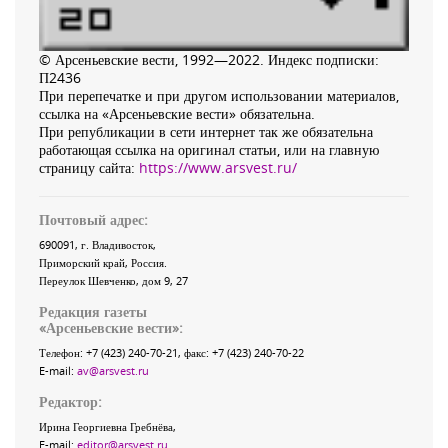
© Арсеньевские вести, 1992—2022. Индекс подписки:
П2436
При перепечатке и при другом использовании материалов,
ссылка на «Арсеньевские вести» обязательна.
При републикации в сети интернет так же обязательна
работающая ссылка на оригинал статьи, или на главную
страницу сайта:
https://www.arsvest.ru/
Почтовый адрес:
690091
, г.
Владивосток
,
Приморский край
,
Россия
.
Переулок Шевченко
, дом 9, 27
Редакция газеты
«
Арсеньевские вести
»:
Телефон:
+7 (423) 240-70-21
, факс:
+7 (423) 240-70-22
E-mail:
av@arsvest.ru
Редактор:
Ирина Георгиевна Гребнёва,
E-mail:
editor@arsvest.ru