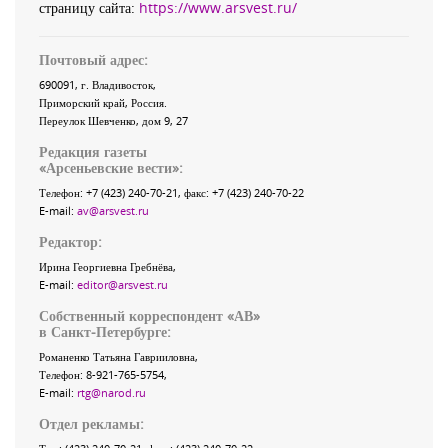
страницу сайта:
https://www.arsvest.ru/
Почтовый адрес:
690091
, г.
Владивосток
,
Приморский край
,
Россия
.
Переулок Шевченко
, дом 9, 27
Редакция газеты
«
Арсеньевские вести
»:
Телефон:
+7 (423) 240-70-21
, факс:
+7 (423) 240-70-22
E-mail:
av@arsvest.ru
Редактор:
Ирина Георгиевна Гребнёва,
E-mail:
editor@arsvest.ru
Собственный корреспондент «АВ»
в Санкт-Петербурге:
Романенко Татьяна Гаврииловна,
Телефон: 8-921-765-5754,
E-mail:
rtg@narod.ru
Отдел рекламы: