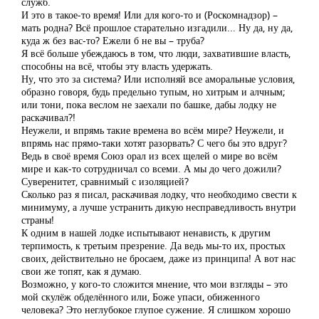
служб.
И это в такое-то время! Или для кого-то и (Роскомнадзор) –
мать родна? Всё прошлое старательно изгадили... Ну да, ну да,
куда ж без вас-то? Ежели б не вы – труба?
Я всё больше убеждаюсь в том, что люди, захватившие власть,
способны на всё, чтобы эту власть удержать.
Ну, что это за система? Или исполняй все аморальные условия,
образно говоря, будь предельно тупым, но хитрым и алчным;
или тони, пока веслом не заехали по башке, дабы лодку не
раскачивал?!
Неужели, и впрямь такие времена во всём мире? Неужели, и
впрямь нас прямо-таки хотят разорвать? С чего бы это вдруг?
Ведь в своё время Союз орал из всех щелей о мире во всём
мире и как-то сотрудничал со всеми. А мы до чего дожили?
Суверенитет, сравнимый с изоляцией?
Сколько раз я писал, раскачивая лодку, что необходимо свести к
минимуму, а лучше устранить дикую несправедливость внутри
страны!
К одним в нашей лодке испытывают ненависть, к другим
терпимость, к третьим презрение. Да ведь мы-то их, простых
своих, действительно не бросаем, даже из принципа! А вот нас
свои же топят, как я думаю.
Возможно, у кого-то сложится мнение, что мои взгляды – это
мой скулёж обделённого или, Боже упаси, обиженного
человека? Это неглубокое глупое сужение. Я слишком хорошо