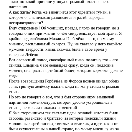
знаю, по какой причине утонул огромный пласт нашего
населения.
А как жить? Когда же закончится этот ядовитый туман, в
котором очень неплохо развивается и растёт зародыш
несправедливости?
Буду откровенен! Об усопших, правда, плохо не говорят, но я
говорил о них при жизни, о чём свидетельствует мой архив. Я
крайне недолюбливал Михаила Горбачёва за его, по моему
мнению, расплывчатый склероз. Ну, не хватало у него какой-то
мужской твёрдости, какая, скажем, была в своё время у
генерала Лебедя.
Вот словесный понос, своеобразный пиар, полагаю, это – его
стихия. Ельцина я возненавидел сразу, когда он, подловив
момент, стал рвать партийный билет, которым кормился долгие
годы.
После возвращения Горбачёва из Фороса возненавидел обоих
за их грязную делёжку власти, когда на кону стояла огромная
страна.
Но это не говорит о том, что я был сторонником замшелой
партийной номенклатуры, которая, удобно устроившись в
стране, не желала никаких изменений.
Я был сторонником тех светлых идей, основой которых были
свобода, равенство и братство, за которые положили жизни
миллионы людей чистых, светлых и великих, а идеи так и не
были осуществлены в нашей стране, по моему мнению, из-за