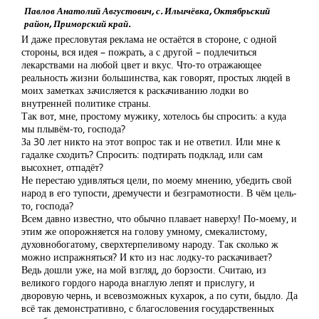
Павлов Анатолий Августович, с. Ильичёвка, Октябрьский
район, Приморский край.
И даже пресловутая реклама не остаётся в стороне, с одной
стороны, вся идея – пожрать, а с другой – подлечиться
лекарствами на любой цвет и вкус. Что-то отражающее
реальность жизни большинства, как говорят, простых людей в
моих заметках зачисляется к раскачиванию лодки во
внутренней политике страны.
Так вот, мне, простому мужику, хотелось бы спросить: а куда
мы плывём-то, господа?
За 30 лет никто на этот вопрос так и не ответил. Или мне к
гадалке сходить? Спросить: подтирать подклад, или сам
высохнет, отпадёт?
Не перестаю удивляться цели, по моему мнению, убедить свой
народ в его тупости, дремучести и безграмотности. В чём цель-
то, господа?
Всем давно известно, что обычно плавает наверху! По-моему, и
этим же опорожняется на голову умному, смекалистому,
духовнобогатому, сверхтерпеливому народу. Так сколько ж
можно испражняться? И кто из нас лодку-то раскачивает?
Ведь дошли уже, на мой взгляд, до борзости. Считаю, из
великого гордого народа внаглую лепят и прислугу, и
дворовую чернь, и всевозможных кухарок, а по сути, быдло. Да
всё так демонстративно, с благословения государственных