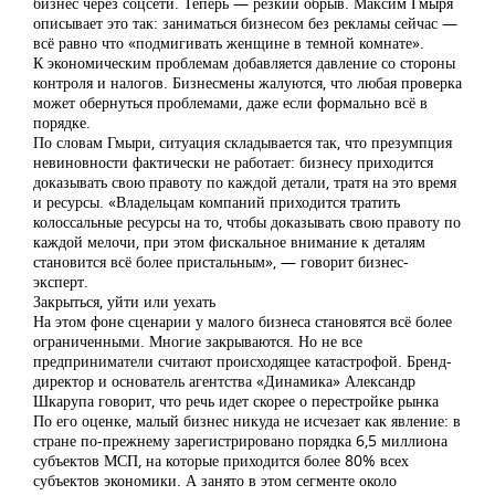
бизнес через соцсети. Теперь — резкий обрыв. Максим Гмыря
описывает это так: заниматься бизнесом без рекламы сейчас —
всё равно что «подмигивать женщине в темной комнате».
К экономическим проблемам добавляется давление со стороны
контроля и налогов. Бизнесмены жалуются, что любая проверка
может обернуться проблемами, даже если формально всё в
порядке.
По словам Гмыри, ситуация складывается так, что презумпция
невиновности фактически не работает: бизнесу приходится
доказывать свою правоту по каждой детали, тратя на это время
и ресурсы. «Владельцам компаний приходится тратить
колоссальные ресурсы на то, чтобы доказывать свою правоту по
каждой мелочи, при этом фискальное внимание к деталям
становится всё более пристальным», — говорит бизнес-
эксперт.
Закрыться, уйти или уехать
На этом фоне сценарии у малого бизнеса становятся всё более
ограниченными. Многие закрываются. Но не все
предприниматели считают происходящее катастрофой. Бренд-
директор и основатель агентства «Динамика» Александр
Шкарупа говорит, что речь идет скорее о перестройке рынка
По его оценке, малый бизнес никуда не исчезает как явление: в
стране по-прежнему зарегистрировано порядка 6,5 миллиона
субъектов МСП, на которые приходится более 80% всех
субъектов экономики. А занято в этом сегменте около