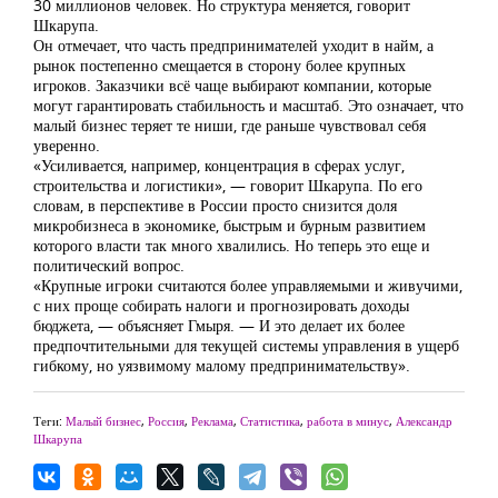
30 миллионов человек. Но структура меняется, говорит
Шкарупа.
Он отмечает, что часть предпринимателей уходит в найм, а
рынок постепенно смещается в сторону более крупных
игроков. Заказчики всё чаще выбирают компании, которые
могут гарантировать стабильность и масштаб. Это означает, что
малый бизнес теряет те ниши, где раньше чувствовал себя
уверенно.
«Усиливается, например, концентрация в сферах услуг,
строительства и логистики», — говорит Шкарупа. По его
словам, в перспективе в России просто снизится доля
микробизнеса в экономике, быстрым и бурным развитием
которого власти так много хвалились. Но теперь это еще и
политический вопрос.
«Крупные игроки считаются более управляемыми и живучими,
с них проще собирать налоги и прогнозировать доходы
бюджета, — объясняет Гмыря. — И это делает их более
предпочтительными для текущей системы управления в ущерб
гибкому, но уязвимому малому предпринимательству».
Теги:
Малый бизнес
,
Россия
,
Реклама
,
Статистика
,
работа в минус
,
Александр
Шкарупа