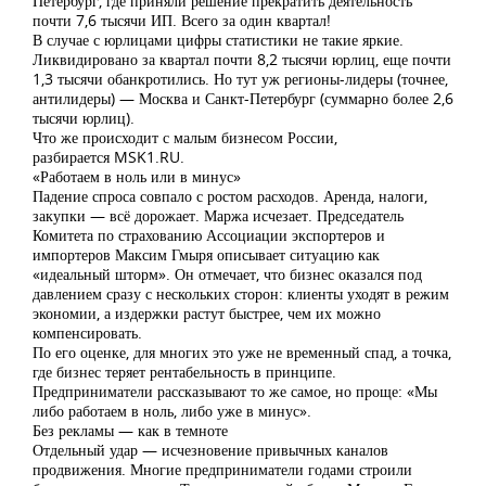
Петербург, где приняли решение прекратить деятельность
почти 7,6 тысячи ИП. Всего за один квартал!
В случае с юрлицами цифры статистики не такие яркие.
Ликвидировано за квартал почти 8,2 тысячи юрлиц, еще почти
1,3 тысячи обанкротились. Но тут уж регионы-лидеры (точнее,
антилидеры) — Москва и Санкт-Петербург (суммарно более 2,6
тысячи юрлиц).
Что же происходит с малым бизнесом России,
разбирается MSK1.RU.
«Работаем в ноль или в минус»
Падение спроса совпало с ростом расходов. Аренда, налоги,
закупки — всё дорожает. Маржа исчезает. Председатель
Комитета по страхованию Ассоциации экспортеров и
импортеров Максим Гмыря описывает ситуацию как
«идеальный шторм». Он отмечает, что бизнес оказался под
давлением сразу с нескольких сторон: клиенты уходят в режим
экономии, а издержки растут быстрее, чем их можно
компенсировать.
По его оценке, для многих это уже не временный спад, а точка,
где бизнес теряет рентабельность в принципе.
Предприниматели рассказывают то же самое, но проще: «Мы
либо работаем в ноль, либо уже в минус».
Без рекламы — как в темноте
Отдельный удар — исчезновение привычных каналов
продвижения. Многие предприниматели годами строили