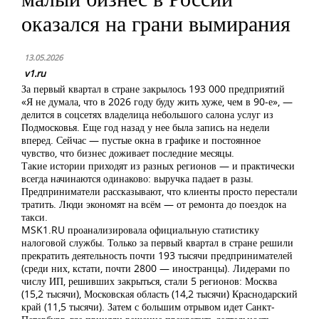
оказался на грани вымирания
13.05.2026
v1.ru
За первый квартал в стране закрылось 193 000 предприятий
«Я не думала, что в 2026 году буду жить хуже, чем в 90-е», —
делится в соцсетях владелица небольшого салона услуг из
Подмосковья. Еще год назад у нее была запись на недели
вперед. Сейчас — пустые окна в графике и постоянное
чувство, что бизнес доживает последние месяцы.
Такие истории приходят из разных регионов — и практически
всегда начинаются одинаково: выручка падает в разы.
Предприниматели рассказывают, что клиенты просто перестали
тратить. Люди экономят на всём — от ремонта до поездок на
такси.
MSK1.RU проанализировала официальную статистику
налоговой службы. Только за первый квартал в стране решили
прекратить деятельность почти 193 тысячи предпринимателей
(среди них, кстати, почти 2800 — иностранцы). Лидерами по
числу ИП, решивших закрыться, стали 5 регионов: Москва
(15,2 тысячи), Московская область (14,2 тысячи) Краснодарский
край (11,5 тысячи). Затем с большим отрывом идет Санкт-