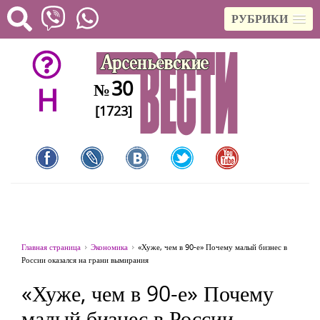
РУБРИКИ
30
№
H
[1723]
Главная страница
Экономика
«Хуже, чем в 90-е» Почему малый бизнес в
России оказался на грани вымирания
«Хуже, чем в 90-е» Почему
малый бизнес в России