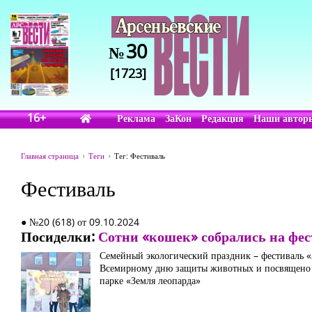
30
№
[1723]
16+
Реклама
ЗаКон
Редакция
Наши автор
Главная страница
Теги
Тег: Фестиваль
Фестиваль
● №20 (618) от 09.10.2024
Посиделки:
Сотни «кошек» собрались на фес
Семейный экологический праздник – фестиваль «З
Всемирному дню защиты животных и посвящено 
парке «Земля леопарда»