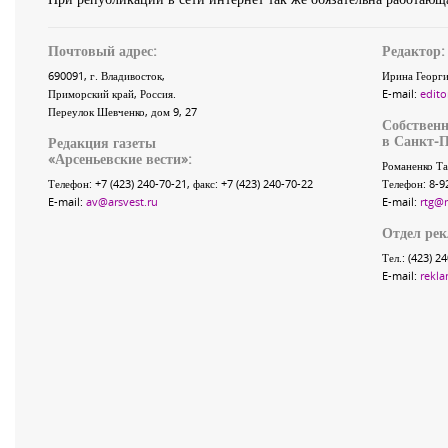
Почтовый адрес:
Редактор:
690091
, г.
Владивосток
,
Ирина Георги
Приморский край
,
Россия
.
E-mail:
edito
Переулок Шевченко
, дом 9, 27
Собственн
в Санкт-П
Редакция газеты
«
Арсеньевские вести
»:
Романенко Та
Телефон:
+7 (423) 240-70-21
, факс:
+7 (423) 240-70-22
Телефон: 8-9
E-mail:
av@arsvest.ru
E-mail:
rtg@
Отдел ре
Тел.: (423) 2
E-mail:
rekla