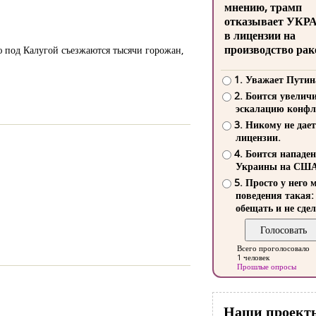
мнению, трамп
отказывает УКР
в лицензии на
производство рак
ю под Калугой съезжаются тысячи горожан,
1. Уважает Путин
2. Боится увелич
эскалацию конфл
3. Никому не дает
лицензии.
4. Боится нападе
Украины на СШ
5. Просто у него 
поведения такая:
обещать и не сдел
Всего проголосовало
1 человек
Прошлые опросы
Наши проект