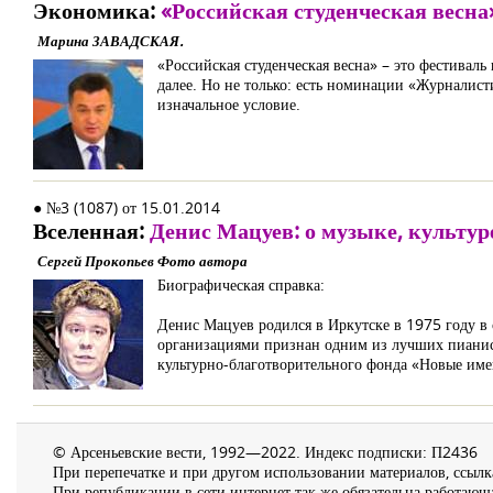
Экономика:
«Российская студенческая весна
Марина ЗАВАДСКАЯ.
«Российская студенческая весна» – это фестиваль
далее. Но не только: есть номинации «Журналист
изначальное условие.
● №3 (1087) от 15.01.2014
Вселенная:
Денис Мацуев: о музыке, культур
Сергей Прокопьев Фото автора
Биографическая справка:
Денис Мацуев родился в Иркутске в 1975 году
организациями признан одним из лучших пианис
культурно-благотворительного фонда «Новые име
© Арсеньевские вести, 1992—2022. Индекс подписки: П2436
При перепечатке и при другом использовании материалов, ссылка
При републикации в сети интернет так же обязательна работающа