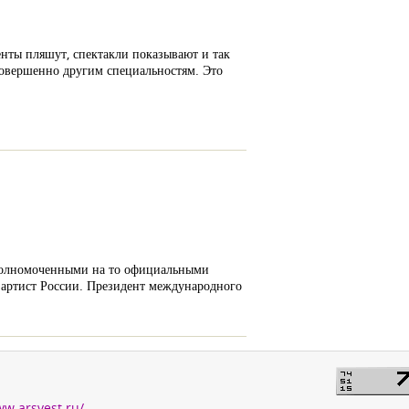
енты пляшут, спектакли показывают и так
совершенно другим специальностям. Это
полномоченными на то официальными
 артист России. Президент международного
ww.arsvest.ru/