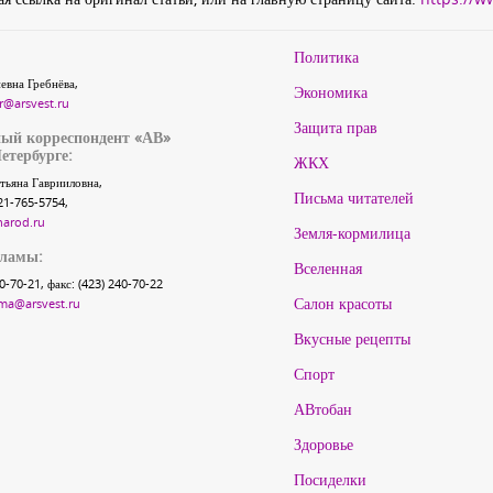
Политика
евна Гребнёва,
Экономика
r@arsvest.ru
Защита прав
ый корреспондент «АВ»
етербурге:
ЖКХ
тьяна Гаврииловна,
Письма читателей
21-765-5754,
narod.ru
Земля-кормилица
кламы:
Вселенная
40-70-21, факс: (423) 240-70-22
Салон красоты
ma@arsvest.ru
Вкусные рецепты
Спорт
АВтобан
Здоровье
Посиделки