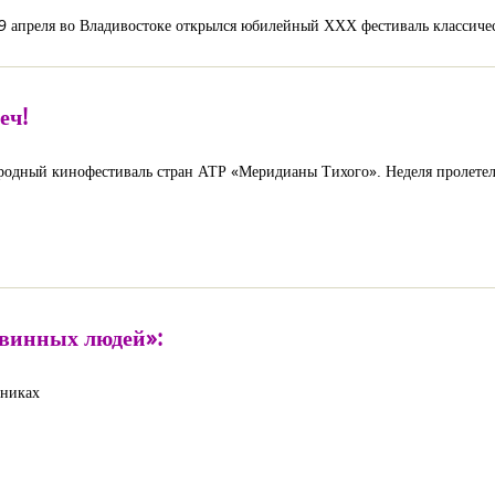
 апреля во Владивостоке открылся юбилейный ХХХ фестиваль классичес
еч!
одный кинофестиваль стран АТР «Меридианы Тихого». Неделя пролетела
евинных людей»:
жниках