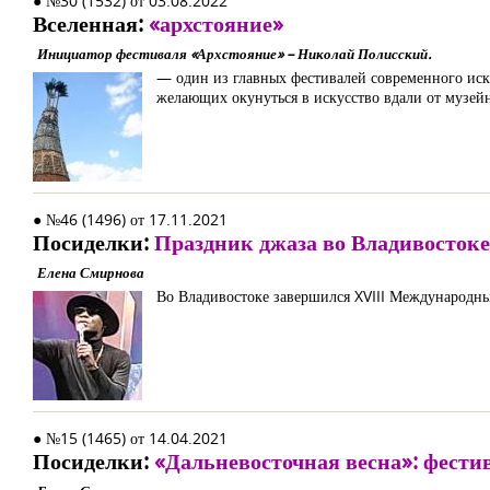
● №30 (1532) от 03.08.2022
Вселенная:
«архстояние»
Инициатор фестиваля «Архстояние» – Николай Полисский.
— один из главных фестивалей современного иску
желающих окунуться в искусство вдали от музейн
● №46 (1496) от 17.11.2021
Посиделки:
Праздник джаза во Владивостоке
Елена Смирнова
Во Владивостоке завершился XVIII Международн
● №15 (1465) от 14.04.2021
Посиделки:
«Дальневосточная весна»: фести