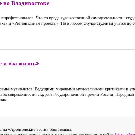
» во Владивостоке
 непрофессионалов. Что-то вроде художественной самодеятельности: студ
ика» и «Региональные проекты». Но в любом случае студенты учатся по 
е и «за жизнь»
 в семье музыкантов. Ведущими мировыми музыкальными критиками и у
тов современности. Лауреат Государственной премии России, Народный
на».
 на «Арсеньевские вести» обязательна.
я ссылка на оригинал статьи, или на главную страницу сайта:
https://w