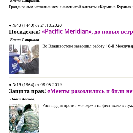
Елена Смирнова.
Грандиозным исполнением знаменитой кантаты «Кармина Бурана» 9
● №43 (1440) от 21.10.2020
Посиделки:
«Pacific Meridian», до новых встр
Елена Смирнова
Во Владивостоке завершил работу 18-й Междунар
● №19 (1364) от 08.05.2019
Защита прав:
«Менты разозлились и били н
Павел Лобков.
Росгвардия против молодежи на фестивале в Лу