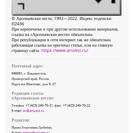
© Арсеньевские вести, 1992—2022. Индекс подписки:
П2436
При перепечатке и при другом использовании материалов,
ссылка на «Арсеньевские вести» обязательна.
При републикации в сети интернет так же обязательна
работающая ссылка на оригинал статьи, или на главную
страницу сайта:
https://www.arsvest.ru/
Почтовый адрес:
690091
, г.
Владивосток
,
Приморский край
,
Россия
.
Переулок Шевченко
, дом 9, 27
Редакция газеты
«
Арсеньевские вести
»:
Телефон:
+7 (423) 240-70-21
, факс:
+7 (423) 240-70-22
E-mail:
av@arsvest.ru
Редактор:
Ирина Георгиевна Гребнёва,
E-mail:
editor@arsvest.ru