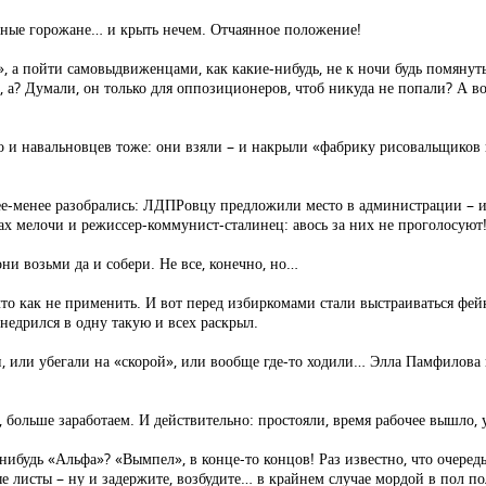
енные горожане… и крыть нечем. Отчаянное положение!
и», а пойти самовыдвиженцами, как какие-нибудь, не к ночи будь помян
 а? Думали, он только для оппозиционеров, чтоб никуда не попали? А в
 и навальновцев тоже: они взяли – и накрыли «фабрику рисовальщиков 
е-менее разобрались: ЛДПРовцу предложили место в администрации – и
ах мелочи и режиссер-коммунист-сталинец: авось за них не проголосуют
ни возьми да и собери. Не все, конечно, но…
то как не применить. И вот перед избиркомами стали выстраиваться фей
недрился в одну такую и всех раскрыл.
и, или убегали на «скорой», или вообще где-то ходили… Элла Памфилова
, больше заработаем. И действительно: простояли, время рабочее вышло, 
нибудь «Альфа»? «Вымпел», в конце-то концов! Раз известно, что очередь
тые листы – ну и задержите, возбудите… в крайнем случае мордой в пол 