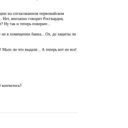
зиции на согласованном первомайском
… Нет, внезапно говорит Росгвардия,
т? Ну так и теперь поверьте…
и не в помещении банка… Ох, до защиты ли
! Мало ли что выдали… А теперь вот не все!
ё кончилось?