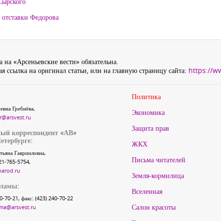
Сырского
 отставки Федорова
 на «Арсеньевские вести» обязательна.
я ссылка на оригинал статьи, или на главную страницу сайта:
https://w
Политика
евна Гребнёва,
Экономика
r@arsvest.ru
Защита прав
ый корреспондент «АВ»
етербурге:
ЖКХ
тьяна Гаврииловна,
Письма читателей
21-765-5754,
narod.ru
Земля-кормилица
кламы:
Вселенная
40-70-21, факс: (423) 240-70-22
Салон красоты
ma@arsvest.ru