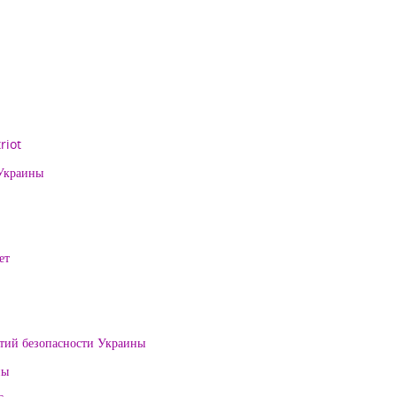
riot
 Украины
ет
нтий безопасности Украины
ны