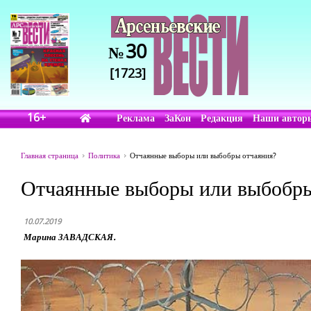
30
№
[1723]
16+
Реклама
ЗаКон
Редакция
Наши автор
Главная страница
Политика
Отчаянные выборы или выбобры отчаяния?
Отчаянные выборы или выбобры
10.07.2019
Марина ЗАВАДСКАЯ.