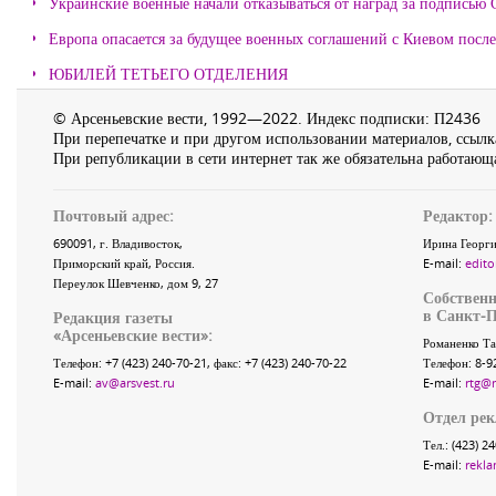
Украинские военные начали отказываться от наград за подписью 
Европа опасается за будущее военных соглашений с Киевом после
ЮБИЛЕЙ ТЕТЬЕГО ОТДЕЛЕНИЯ
© Арсеньевские вести, 1992—2022. Индекс подписки: П2436
При перепечатке и при другом использовании материалов, ссылка
При републикации в сети интернет так же обязательна работающа
Почтовый адрес:
Редактор:
690091
, г.
Владивосток
,
Ирина Георги
Приморский край
,
Россия
.
E-mail:
edito
Переулок Шевченко
, дом 9, 27
Собственн
в Санкт-П
Редакция газеты
«
Арсеньевские вести
»:
Романенко Та
Телефон:
+7 (423) 240-70-21
, факс:
+7 (423) 240-70-22
Телефон: 8-9
E-mail:
av@arsvest.ru
E-mail:
rtg@
Отдел ре
Тел.: (423) 2
E-mail:
rekla