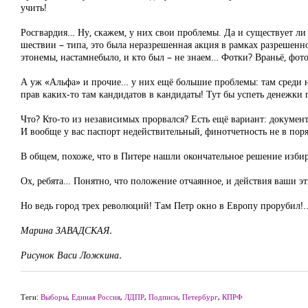
учить!
Росгвардия… Ну, скажем, у них свои проблемы. Да и существует ли 
шествии – типа, это была неразрешенная акция в рамках разрешенно
этонемы, настамнебыло, и кто был – не знаем… Фотки? Враньё, фото
А уж «Альфа» и прочие… у них ещё большие проблемы: там среди н
прав каких-то там кандидатов в кандидаты! Тут бы успеть денежки 
Что? Кто-то из независимых прорвался? Есть ещё вариант: документы
И вообще у вас паспорт недействительный, финотчетность не в пор
В общем, похоже, что в Питере нашли окончательное решение избир
Ох, ребята… Понятно, что положение отчаянное, и действия ваши 
Но ведь город трех революций! Там Петр окно в Европу прорубил!.
Марина ЗАВАДСКАЯ.
Рисунок Васи Ложкина.
Теги:
Выборы
,
Единая Россия
,
ЛДПР
,
Подписи
,
Петербург
,
КПРФ