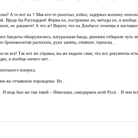
она? А то вот на 1 Мая кто-то разогнал, избил, задержал колонну оппо
й. Вроде бы Росгвардия! Форма их, построение их, методы их, и вообще
шоп, не докажете! А что ж? Верите, что на Донбассе этонемы и настамне
их бандиты обнаружились, натуральная банда, денежки отбирали чуть л
по бронежилетам распихать, руки заняты, отвяньте, терпилы…
 не все! Так вот же справка, вы же выдали сами, что все документы есть
ядке, и вообще ничего нет…
ательного вопроса.
этим же отчаянием порождены. Но…
.. И ведь был же там такой – Николаша, самодержец всей Руси… И чем вс