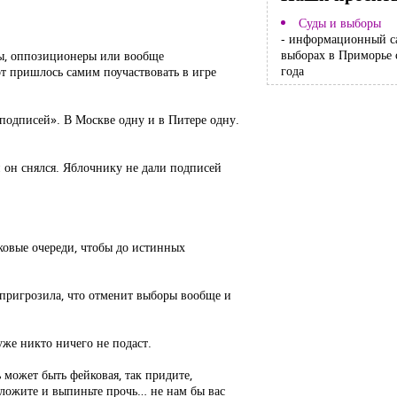
Суды и выборы
- информационный с
выборах в Приморье 
уты, оппозиционеры или вообще
года
от пришлось самим поучаствовать в игре
подписей». В Москве одну и в Питере одну.
 он снялся. Яблочнику не дали подписей
!
ковые очереди, чтобы до истинных
 пригрозила, что отменит выборы вообще и
уже никто ничего не подаст.
 может быть фейковая, так придите,
положите и выпиньте прочь… не нам бы вас