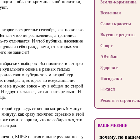
волюции в области криминальной политики,
Земля-кормилица
вуют.
Вселенная
Салон красоты
второе воскресенье сентября, как несколько
Вкусные рецепты
Деньги чтоб не распылялись, а тратились
ь-то отличается. И чтоб публика, население
Спорт
е ощущали себя гражданами, от которых что-
его не зависит!
АВтобан
тябрьских выборов. Вы помните: в четырех
Здоровье
е купального сезона в разных теплых
троило своим губернаторам второй тур.
Посиделки
х подобрали, которые во всеуслышание
во и не нужно вовсе – ну в общем по старой
Hi-tech
И вдруг оказалось, что догнать реально. И
ца.
Ремонт и строитель
торой тур: ведь стоит посмотреть 5 минут
 минуту, как сразу понятно: серьезно к этой
и же сами говорили, что не собираются, это
 выиграй.
ВАШЕ МНЕНИЕ
онечно, КПРФ партия вполне ручная, но… у
почему, по вашем