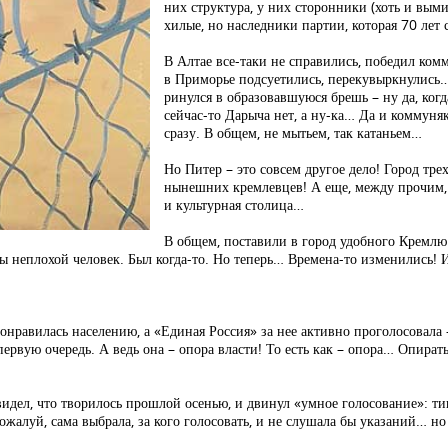
них структура, у них сторонники (хоть и вым
хилые, но наследники партии, которая 70 лет 
В Алтае все-таки не справились, победил ком
в Приморье подсуетились, перекувыркнулись
ринулся в образовавшуюся брешь – ну да, когд
сейчас-то Дарыча нет, а ну-ка… Да и коммуняк
сразу. В общем, не мытьем, так катаньем…
Но Питер – это совсем другое дело! Город тр
нынешних кремлевцев! А еще, между прочим, 
и культурная столица…
В общем, поставили в город удобного Кремлю 
ы неплохой человек. Был когда-то. Но теперь… Времена-то изменились! И 
онравилась населению, а «Единая Россия» за нее активно проголосовала –
ервую очередь. А ведь она – опора власти! То есть как – опора… Опиратьс
идел, что творилось прошлой осенью, и двинул «умное голосование»: тип
пожалуй, сама выбрала, за кого голосовать, и не слушала бы указаний… но