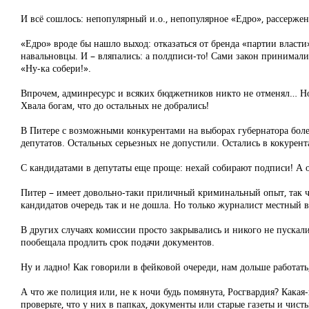
И всё сошлось: непопулярный и.о., непопулярное «Едро», рассерж
«Едро» вроде бы нашло выход: отказаться от бренда «партии власт
навальновцы. И – вляпались: а полдписи-то! Сами закон принимали,
«Ну-ка собери!».
Впрочем, админресурс и всяких бюджетников никто не отменял… Но
Хвала богам, что до остальных не добрались!
В Питере с возможными конкурентами на выборах губернатора боле
депутатов. Остальных серьезных не допустили. Остались в кокурент
С кандидатами в депутаты еще проще: нехай собирают подписи! А о
Питер – имеет довольно-таки приличный криминальный опыт, так ч
кандидатов очередь так и не дошла. Но только журналист местный в
В других случаях комиссии просто закрывались и никого не пускал
пообещала продлить срок подачи документов.
Ну и ладно! Как говорили в фейковой очереди, нам дольше работать
А что же полиция или, не к ночи будь помянута, Росгвардия? Какая-
проверьте, что у них в папках, документы или старые газеты и чис