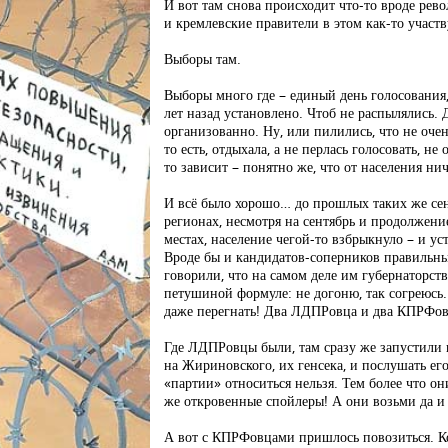
И вот там снова происходит что-то вроде ре
и кремлевские правители в этом как-то участ
Выборы там.
Выборы много где – единый день голосования, 
лет назад установлено. Чтоб не распылялись. 
организованно. Ну, или пилились, что не очен
то есть, отдыхала, а не перлась голосовать, н
то зависит – понятно же, что от населения нич
И всё было хорошо… до прошлых таких же сен
регионах, несмотря на сентябрь и продолжени
местах, население чегой-то взбрыкнуло – и ус
Вроде бы и кандидатов-соперников правильны
говорили, что на самом деле им губернаторст
петушиной формуле: не догоню, так согреюсь. 
даже перегнать! Два ЛДПРовца и два КПРФов
Где ЛДПРовцы были, там сразу же запустили в
на Жириновского, их генсека, и послушать его
«партии» относиться нельзя. Тем более что он
же откровенные спойлеры! А они возьми да и
А вот с КПРФовцами пришлось повозиться. К