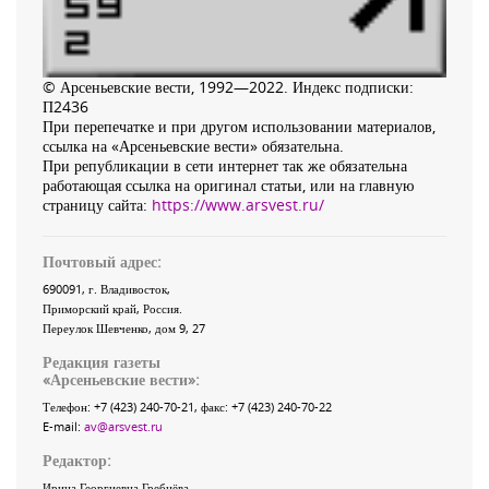
© Арсеньевские вести, 1992—2022. Индекс подписки:
П2436
При перепечатке и при другом использовании материалов,
ссылка на «Арсеньевские вести» обязательна.
При републикации в сети интернет так же обязательна
работающая ссылка на оригинал статьи, или на главную
страницу сайта:
https://www.arsvest.ru/
Почтовый адрес:
690091
, г.
Владивосток
,
Приморский край
,
Россия
.
Переулок Шевченко
, дом 9, 27
Редакция газеты
«
Арсеньевские вести
»:
Телефон:
+7 (423) 240-70-21
, факс:
+7 (423) 240-70-22
E-mail:
av@arsvest.ru
Редактор:
Ирина Георгиевна Гребнёва,