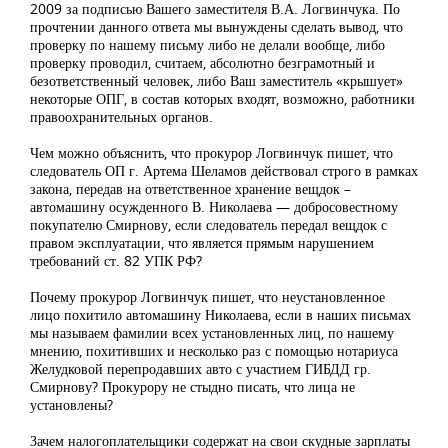
2009 за подписью Вашего заместителя В.А. Логвинчука. По
прочтении данного ответа мы вынуждены сделать вывод, что
проверку по нашему письму либо не делали вообще, либо
проверку проводил, считаем, абсолютно безграмотный и
безответственный человек, либо Ваш заместитель «крышует»
некоторые ОПГ, в состав которых входят, возможно, работники
правоохранительных органов.
Чем можно объяснить, что прокурор Логвинчук пишет, что
следователь ОП г. Артема Шеламов действовал строго в рамках
закона, передав на ответственное хранение вещдок –
автомашину осужденного В. Николаева — добросовестному
покупателю Смирнову, если следователь передал вещдок с
правом эксплуатации, что является прямым нарушением
требований ст. 82 УПК РФ?
Почему прокурор Логвинчук пишет, что неустановленное
лицо похитило автомашину Николаева, если в наших письмах
мы называем фамилии всех установленных лиц, по нашему
мнению, похитивших и несколько раз с помощью нотариуса
Желудковой перепродавших авто с участием ГИБДД гр.
Смирнову? Прокурору не стыдно писать, что лица не
установлены?
Зачем налогоплательщики содержат на свои скудные зарплаты