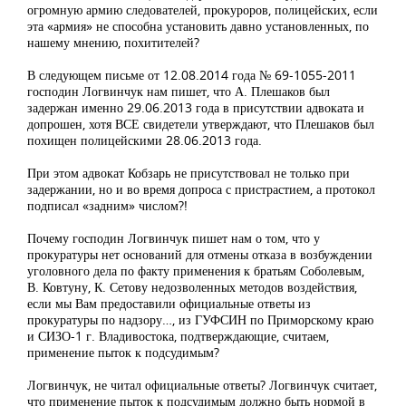
огромную армию следователей, прокуроров, полицейских, если
эта «армия» не способна установить давно установленных, по
нашему мнению, похитителей?
В следующем письме от 12.08.2014 года № 69-1055-2011
господин Логвинчук нам пишет, что А. Плешаков был
задержан именно 29.06.2013 года в присутствии адвоката и
допрошен, хотя ВСЕ свидетели утверждают, что Плешаков был
похищен полицейскими 28.06.2013 года.
При этом адвокат Кобзарь не присутствовал не только при
задержании, но и во время допроса с пристрастием, а протокол
подписал «задним» числом?!
Почему господин Логвинчук пишет нам о том, что у
прокуратуры нет оснований для отмены отказа в возбуждении
уголовного дела по факту применения к братьям Соболевым,
В. Ковтуну, К. Сетову недозволенных методов воздействия,
если мы Вам предоставили официальные ответы из
прокуратуры по надзору…, из ГУФСИН по Приморскому краю
и СИЗО-1 г. Владивостока, подтверждающие, считаем,
применение пыток к подсудимым?
Логвинчук, не читал официальные ответы? Логвинчук считает,
что применение пыток к подсудимым должно быть нормой в