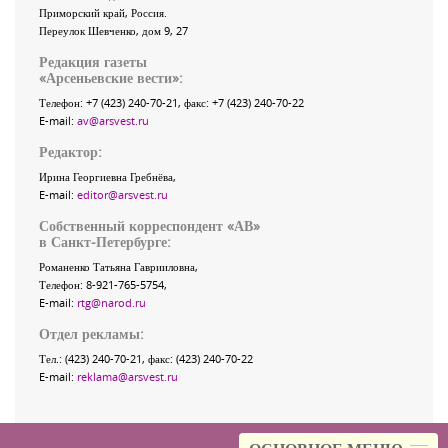
Приморский край
,
Россия
.
Переулок Шевченко
, дом 9, 27
Редакция газеты
«
Арсеньевские вести
»:
Телефон:
+7 (423) 240-70-21
, факс:
+7 (423) 240-70-22
E-mail:
av@arsvest.ru
Редактор:
Ирина Георгиевна Гребнёва,
E-mail:
editor@arsvest.ru
Собственный корреспондент «АВ»
в Санкт-Петербурге:
Романенко Татьяна Гаврииловна,
Телефон: 8-921-765-5754,
E-mail:
rtg@narod.ru
Отдел рекламы:
Тел.: (423) 240-70-21, факс: (423) 240-70-22
E-mail:
reklama@arsvest.ru