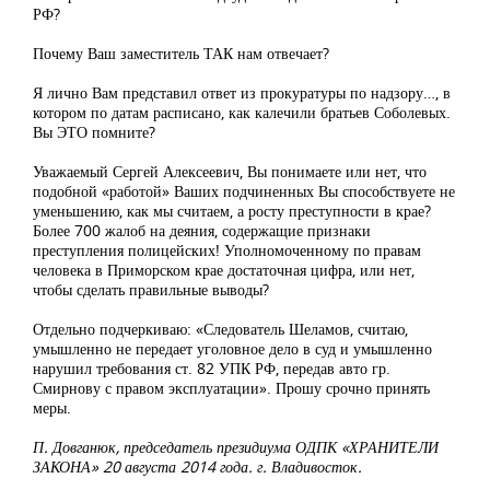
РФ?
Почему Ваш заместитель ТАК нам отвечает?
Я лично Вам представил ответ из прокуратуры по надзору…, в
котором по датам расписано, как калечили братьев Соболевых.
Вы ЭТО помните?
Уважаемый Сергей Алексеевич, Вы понимаете или нет, что
подобной «работой» Ваших подчиненных Вы способствуете не
уменьшению, как мы считаем, а росту преступности в крае?
Более 700 жалоб на деяния, содержащие признаки
преступления полицейских! Уполномоченному по правам
человека в Приморском крае достаточная цифра, или нет,
чтобы сделать правильные выводы?
Отдельно подчеркиваю: «Следователь Шеламов, считаю,
умышленно не передает уголовное дело в суд и умышленно
нарушил требования ст. 82 УПК РФ, передав авто гр.
Смирнову с правом эксплуатации». Прошу срочно принять
меры.
П. Довганюк, председатель президиума ОДПК «ХРАНИТЕЛИ
ЗАКОНА» 20 августа 2014 года. г. Владивосток.