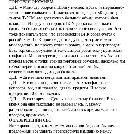
ТОРГОВЛЯ ОРУЖИЕМ
Д.П.: – Министр обороны Шойгу инспектировал материально-
техническое снабжение. Я насчитал, порядка, от 50 единиц
танков Т-90М, это достаточно большой объем, который был
накоплен. И с другой стороны, ВСУ рассказывает тоже о
каких-то больших объемах наступательного вооружения. Это
тоже показатель того, что европейский ВПК соревнуется с
российским. ВПК производит продукты, которые можно
впоследствии не просто утилизировать, а можно перепродать.
Есть торговцы оружием и тоже как раз российско-украинский
конфликт. Мне интересно, насколько нас сместят. Мы были на
втором месте, с точки зрения торговцев оружием, насколько мы
сейчас переместимся, на какую позицию? Это была
существенная часть доходов бюджета.
Д.Д.: – За неё мало когда платили прямыми деньгами.
Д.П.: – К сожалению, развитие всех этих конфликтных
вопросов, мы, как правило, давали кредиты. И только
процентов 20 оплачивалось.
Д.Д.: – В свое время в Думе я взял систему бюджета. В то
время она ещё таксильно не закрывалась. К моему
разочарованию, я понял, что глобально в мире мы мало что
продаем, кроме сырья...
О ЗАВЕРШЕНИИ СВО
Нас спрашивают, каким путем мы пошли бы, если бы нам
предложили возглавить переговорную кампанию между