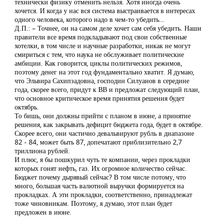
технически физику отменить нельзя. Хотя иногда очень
хочется. И когда у нас вся система выстраивается в интересах
одного человека, которого надо в чем-то убедить…
Д.П.: – Точнее, он на самом деле хочет сам себя убедить. Наши
правители все время подкладывают под свои собственные
хотелки, в том числе и научные разработки, никак не могут
смириться с тем, что наука не обслуживает политические
амбиции. Как говорится, циклы политических режимов,
поэтому денег на этот год фундаментально хватит. Я думаю,
что Эльвира Сахипзадовна, господин Силуанов в середине
года, скорее всего, придут к ВВ и предложат следующий план,
что основное критическое время принятия решения будет
октябрь.
То бишь, они должны прийти с планом в июне, а принятие
решения, как закрывать дефицит бюджета года, будет в октябре.
Скорее всего, они частично девальвируют рубль в диапазоне
82 - 84, может быть 87, допечатают приблизительно 2,7
триллиона рублей.
И плюс, я бы пошкурил чуть те компании, через прокладки
которых гонят нефть, газ. Их огромное количество сейчас.
Бюджет почему дырявый сейчас? В том числе потому, что
много, большая часть валютной выручки формируется на
прокладках. А эти прокладки, соответственно, принадлежат
тоже чиновникам. Поэтому, я думаю, этот план будет
предложен в июне.