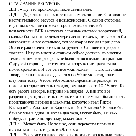
СТАЧИВАНИЕ РЕСУРСОВ
Д.П.: – Ну, это происходит такое стачивание.
Д.Д.: – Да, я тоже называю это словом стачивание. Стачивание
наступательного ресурса и возможностей. С одной стороны,
идет поджимание со всех сторон технологической
возможности ВПК выпускать сложные системы вооружений,
сколько бы ты там не делал через десятые схемы, ни завозил бы
микрочипы и все остальное, тепловизор и все для прицелов.
Это все равно очень сильно затруднено. Становится дорого,
тяжелее. Нету ко многим станкам сейчас доступа, ко многим
технологиям, которые раньше были относительно открытыми.
С другой стороны, вне сомнения, вооружение тратится на
полях сражений. И вот эти все «Кинжалы» — а это штучный
товар, и танки, которые делаются по 50 штук в год, тоже
штучный товар. Чтобы тебе компенсировать те расходы, те
потери, которые несешь сегодня, там надо всего 10-15 лет. То
есть работа заводов, нагрузка на бюджет. А как это все
разрешить, это, знаете, напоминает: а вы не могли бы доиграть
проигранную партию в шахматы, которую играл Гарри
Каспаров* с Анатолием Карповым. Вот Анатолий Карпов был
близок уже к сдаче. А вот за два хода, может быть, вы как-
нибудь сыграете по-другому, может быть?
Д.П.: – Может быть! Но только, если перевести партию в
шахматы и начать играть в «Чапаева».
Д.Д.: – Но, самое главное, что если исходить из компьютерной