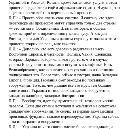
Украиной и Россией. Кстати, кроме Китая свои услуги в этом
процессе предложили ещё и африканские страны. Я думаю, это
с целью просто войти в переговорный процесс.
Д.П.: – Просто обозначить свое участие. Я считаю, что здесь
переговорным процессом могут управлять только две страны
— это Китай и Соединенные Штаты, которые, в общем,
должны прийти к определенному консенсусу. А как для
России, так и для Украины в данном случае уготована в этом
процессе вторичная роль, мне кажется.
Д.Д.: – Дополню, что есть довольно радикальная часть
Восточной Европы, в частности, Польша, Чехия, Словакия,
которые, Варшава говорила, вплоть до того, что в случае
угрозы Киеву, они готовы сами вступить в конфликт. Есть
Великобритания, которая ведет жесткую линию и постоянно
подчеркивает это. Более того, сейчас я смотрю, наша Западная
Европа, Франция, Германия бьет рекорды по поставкам
вооружений. То есть, чем дальше все это идет, тем больше
зависимость Украины от поставок западного вооружения,
западных калибров, западных боеприпасов.
Д.П.: – Вообще-то, идет фундаментальный технологический
перелом. Если две страны вступали в конфликт на советском
стандартном вооружении, то сейчас за первые даже месяцы
произошло фундаментальное перевооружение. Украина сейчас
– на иностранном вооружении.
Д.Д.: – Украина ничего своего масштабного не создавала, а