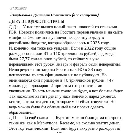
31.05.2023
Ютуб-канал Дмитрия Потапенко (в сокращении).
ДЫРА В БЮДЖЕТЕ СТРАНЫ
Д.Д.: – У нас тут вышел целый пакет новостей со ссылками
РБК. Новости появились на Росстате первоначально и на сайте
минфина. Экономисты увидели невероятную дыру в
российском бюджете, которая образовалась в 2023 году.
И, конечно, мы тоже все увидели. Если в 2022 году общие
расходы составили 31 и 110 триллионов рублей, а доходы
были 27,77 триллионов рублей, то сейчас мы уже
переваливаем этот рубеж, январь и февраль были невероятны.
Непосредственно затраты России на СВО в 23 году
неизвестны, то есть официально их не публикуют. Но
оцениваются они примерно в 10 триллионов рублей, 147
миллиардов долларов. И при этом с перспективами
увеличения. То есть меньше точно не будет, а вот больше будет.
Так насколько хватит денег у нас? Конечно, народ ужмется,
кстати, вот на эти деньги, которые мы сейчас озвучили. Но
ведь можно было бы обещанный нам проект сделать,
образование…
Д.П.: – Ты ещё скажи – в Бурятии можно было дома построить
такие же, как в Мариуполе. Касаемо, на сколько хватит денег.
Этот год технический. Если они будут аккуратно расходовать