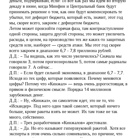
деньги, подчеркиваю, если! То вот как раз мы идем во вторую
декаду в июне, когда Минфин и Центральный банк будут
принимать решение о том, как они будут компенсировать те
убытки, тот дефицит бюджета, который есть, значит, этот год
мы, скорее всего, закроем с дефицитом бюджета.
Летом может произойти горячая фаза, там контрнаступление
одной стороны, защита другой стороны, это может увеличить
расходы, в целом, на производство тех же каких-то защитных
средств или, наоборот — средств атаки. Мы этот год скорее
всего закроем в диапазоне 6,7 - 7,8 триллиона рублей.
Д.Д.: – Ты видишь, как это число увеличилось? Сначала мы
говорили 3, потом прогнозиролвали 5, потом самые радикалы
говорили 7. А сейчас…
Д.П.: – Если будет сильной экономика, в диапазоне 6,7 - 7,7.
Исходя из тех цифр, которые появляются. Почему меняются
цифры? Потому что «Кинжал» — вещь очень дорогостоящая, в
прямом и физическом смысле. Порядка 14 миллионов
зарубежных денег.
Д.Д.: – Ну, «Кинжал», он самолетом идет, это не то, что
«Искандер». Под него один такой самолет, который ничего
больше, кроме ракеты взять не может. Их там тоже не так
много, собственно.
Д.П.: – Трех разработчиков «Кинжалов» арестовали.
Д.Д.: – Да. Но его называют гиперзвуковой ракетой. Хотя все
эксперты в этом очень сильно сомневались, по причине, что