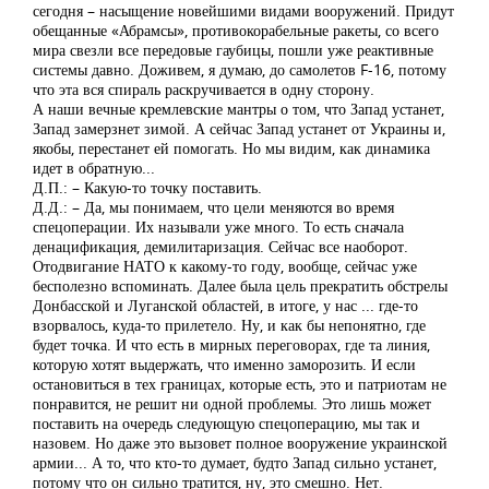
сегодня – насыщение новейшими видами вооружений. Придут
обещанные «Абрамсы», противокорабельные ракеты, со всего
мира свезли все передовые гаубицы, пошли уже реактивные
системы давно. Доживем, я думаю, до самолетов F-16, потому
что эта вся спираль раскручивается в одну сторону.
А наши вечные кремлевские мантры о том, что Запад устанет,
Запад замерзнет зимой. А сейчас Запад устанет от Украины и,
якобы, перестанет ей помогать. Но мы видим, как динамика
идет в обратную...
Д.П.: – Какую-то точку поставить.
Д.Д.: – Да, мы понимаем, что цели меняются во время
спецоперации. Их называли уже много. То есть сначала
денацификация, демилитаризация. Сейчас все наоборот.
Отодвигание НАТО к какому-то году, вообще, сейчас уже
бесполезно вспоминать. Далее была цель прекратить обстрелы
Донбасской и Луганской областей, в итоге, у нас ... где-то
взорвалось, куда-то прилетело. Ну, и как бы непонятно, где
будет точка. И что есть в мирных переговорах, где та линия,
которую хотят выдержать, что именно заморозить. И если
остановиться в тех границах, которые есть, это и патриотам не
понравится, не решит ни одной проблемы. Это лишь может
поставить на очередь следующую спецоперацию, мы так и
назовем. Но даже это вызовет полное вооружение украинской
армии... А то, что кто-то думает, будто Запад сильно устанет,
потому что он сильно тратится, ну, это смешно. Нет.