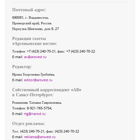
Почтовый адрес:
690091
, г.
Владивосток
,
Приморский край
,
Россия
.
Переулок Шевченко
, дом 9, 27
Редакция газеты
«
Арсеньевские вести
»:
Телефон:
+7 (423) 240-70-21
, факс:
+7 (423) 240-70-22
E-mail:
av@arsvest.ru
Редактор:
Ирина Георгиевна Гребнёва,
E-mail:
editor@arsvest.ru
Собственный корреспондент «АВ»
в Санкт-Петербурге:
Романенко Татьяна Гаврииловна,
Телефон: 8-921-765-5754,
E-mail:
rtg@narod.ru
Отдел рекламы:
Тел.: (423) 240-70-21, факс: (423) 240-70-22
E-mail:
reklama@arsvest.ru