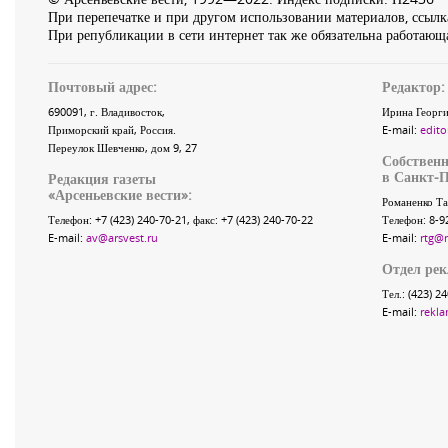
При перепечатке и при другом использовании материалов, ссылка
При републикации в сети интернет так же обязательна работающа
Почтовый адрес:
Редактор:
690091
, г.
Владивосток
,
Ирина Георги
Приморский край
,
Россия
.
E-mail:
edito
Переулок Шевченко
, дом 9, 27
Собственн
в Санкт-П
Редакция газеты
«
Арсеньевские вести
»:
Романенко Та
Телефон:
+7 (423) 240-70-21
, факс:
+7 (423) 240-70-22
Телефон: 8-9
E-mail:
av@arsvest.ru
E-mail:
rtg@
Отдел ре
Тел.: (423) 2
E-mail:
rekla