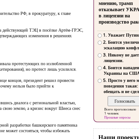
мнению, трамп
отказывает УКР
ительство РФ, в прокуратуру, к главе
в лицензии на
производство рак
ала действующей ТЭЦ в посёлке Артём-ГРЭС,
1. Уважает Путин
подтверждающих изменения в решениях
2. Боится увелич
эскалацию конфл
3. Никому не дает
лицензии.
рживала протестующих по излюбленной
4. Боится нападе
етирования), но протест лишь усилился.
Украины на СШ
нце концов, президент решил провести
5. Просто у него 
почему нельзя было прийти к
поведения такая:
обещать и не сдел
вшись диалога с региональной властью,
а свою землю, а кризис вокруг Шиеса снес
Всего проголосовало
1 человек
Прошлые опросы
орной разработки башкирского памятника
не может состояться, чтобы избежать
Наши проект