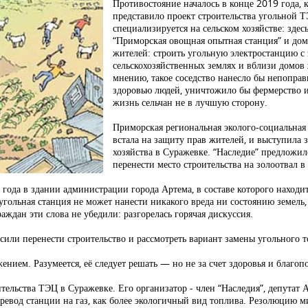
Противостояние началось в конце 2019 года, 
представило проект строительства угольной 
специализируется на сельском хозяйстве: здес
“Приморская овощная опытная станция” и дом
жителей: строить угольную электростанцию с
сельскохозяйственных землях и вблизи домов
мнению, такое соседство нанесло бы непоправ
здоровью людей, уничтожило бы фермерство и
жизнь сельчан не в лучшую сторону.
Приморская региональная эколого-социальная
встала на защиту прав жителей, и выступила з
хозяйства в Суражевке. “Наследие” предложил
перенести место строительства на золоотвал в
ода в здании администрации города Артема, в составе которого наход
, угольная станция не может нанести никакого вреда ни состоянию земель
ждан эти слова не убедили: разгорелась горячая дискуссия.
или перенести строительство и рассмотреть вариант замены угольного т
нием. Разумеется, её следует решать — но не за счет здоровья и благоп
тельства ТЭЦ в Суражевке. Его организатор - член “Наследия”, депутат
ревод станции на газ, как более экологичный вид топлива. Резолюцию 