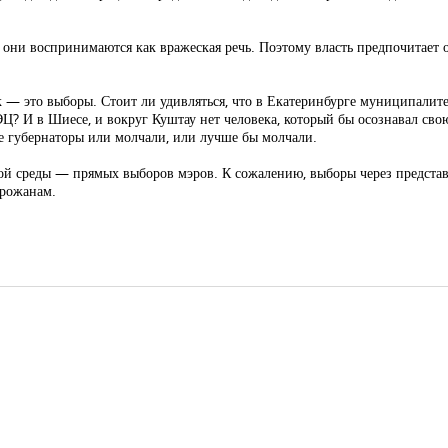
 они воспринимаются как вражеская речь. Поэтому власть предпочитает 
 — это выборы. Стоит ли удивляться, что в Екатеринбурге муниципалитет
 И в Шиесе, и вокруг Куштау нет человека, который бы осознавал свою 
ие губернаторы или молчали, или лучше бы молчали.
ьной среды — прямых выборов мэров. К сожалению, выборы через предста
орожанам.