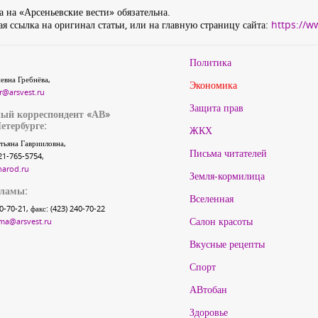
 на «Арсеньевские вести» обязательна.
я ссылка на оригинал статьи, или на главную страницу сайта:
https://w
Политика
евна Гребнёва,
Экономика
r@arsvest.ru
Защита прав
ый корреспондент «АВ»
етербурге:
ЖКХ
тьяна Гаврииловна,
Письма читателей
21-765-5754,
narod.ru
Земля-кормилица
кламы:
Вселенная
40-70-21, факс: (423) 240-70-22
Салон красоты
ma@arsvest.ru
Вкусные рецепты
Спорт
АВтобан
Здоровье