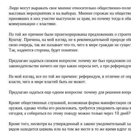
Люди могут выражать свое мнение относительно общественно-полит
массовых мероприятиях и на выборах. Мнение горожан на обществе
принявших в них участие выступили за храм, но почему тогда в общ
коммуникации с властями.
По той же причине были проигнорированы предложениях о строите
Куштау. Причина, на мой взгляд, не в рекомендательной природе о
свою очередь, так же называет что-то, чего в мире граждан не сущ
Так, надеются стороны, будет понятнее.
Предлагаю задаться схожим вопросом: почему же был предложен сом
законодательстве ничего ни про какие опросы нет, а про референду
На мой взгляд, все по той же причине: референдум, в отличие от оп
власти, чего в мире властей быть не может.
Предлагаю задаться еще одним вопросом: почему для решения вопро
Кроме общественных слушаний, возможная форма манифестации сво
оружия, однако чтобы его реализовать, требуется уведомить органы 
сегодня, а собираться по этому поводу можно только через 10 дней?
Кроме того, несмотря на утвержденный в законе уведомительный хар
рядом находится церковь или на том же месте в то же время вдруг п