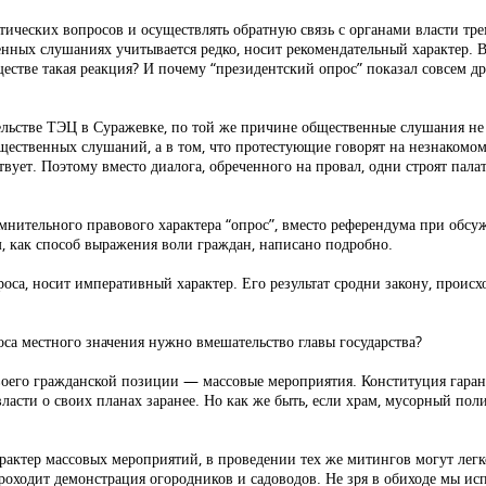
ических вопросов и осуществлять обратную связь с органами власти тре
нных слушаниях учитывается редко, носит рекомендательный характер. В
естве такая реакция? И почему “президентский опрос” показал совсем д
льстве ТЭЦ в Суражевке, по той же причине общественные слушания не
бщественных слушаний, а в том, что протестующие говорят на незнакомо
ествует. Поэтому вместо диалога, обреченного на провал, одни строят па
нительного правового характера “опрос”, вместо референдума при обсуж
м, как способ выражения воли граждан, написано подробно.
роса, носит императивный характер. Его результат сродни закону, происх
са местного значения нужно вмешательство главы государства?
его гражданской позиции — массовые мероприятия. Конституция гарант
власти о своих планах заранее. Но как же быть, если храм, мусорный по
актер массовых мероприятий, в проведении тех же митингов могут легко
роходит демонстрация огородников и садоводов. Не зря в обиходе мы исп