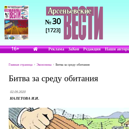
30
№
[1723]
16+
Реклама
ЗаКон
Редакция
Наши автор
Главная страница
Экономика
Битва за среду обитания
Битва за среду обитания
02.09.2020
НАЛЕТОВА И.И.