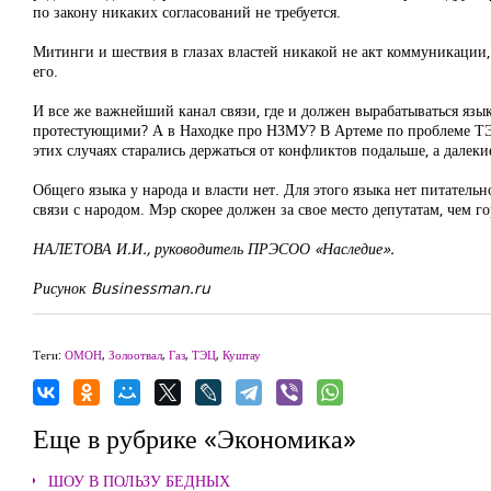
по закону никаких согласований не требуется.
Митинги и шествия в глазах властей никакой не акт коммуникации,
его.
И все же важнейший канал связи, где и должен вырабатываться язык
протестующими? А в Находке про НЗМУ? В Артеме по проблеме ТЭЦ?
этих случаях старались держаться от конфликтов подальше, а далек
Общего языка у народа и власти нет. Для этого языка нет питател
связи с народом. Мэр скорее должен за свое место депутатам, чем г
НАЛЕТОВА И.И., руководитель ПРЭСОО «Наследие».
Рисунок Businessman.ru
Теги:
ОМОН
,
Золоотвал
,
Газ
,
ТЭЦ
,
Куштау
Еще в рубрике «Экономика»
ШОУ В ПОЛЬЗУ БЕДНЫХ