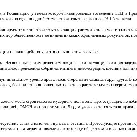
 в Росавиацию, у земель которой планировалась возведение ТЭЦ, в Прав
твечали всегда по одной схеме: строительство законно, ТЭЦ безопасна.
ланируемое место строительства станции рассмотреть на месте золоотв
о сих пор общественность не видела никаких официальных документов, 
кции на наши действия, и это сильно разочаровывает.
рам. Несогласные с этим решением люди вышли на улицу. Полиция заде
ии либо проведения собрания, митинга, демонстрации, шествия или пик
униципальном уровне провалился: стороны не слышали друг друга. В ко
залось, большинство опрошенных не готово расставаться со сквером. Но 
аемого места строительства мусорного полигона. Протестующие, не доби
м полицией, ОМОН и снова титушки. Людям удалось отстоять свои права н
отсутствие связи с властями, призывы отставки. Протестующие против г
кстремальным мерам и почему диалог между обществом и властью никак 