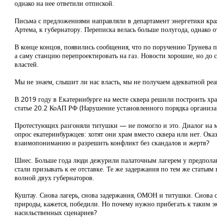
однако на нее ответили отпиской.
Письма с предложениями направляли в департамент энергетики края,
Артема, к губернатору. Переписка велась больше полугода, однако о
В конце концов, появились сообщения, что по поручению Трунева п
а саму станцию перепроектировать на газ. Новости хорошие, но д
властей.
Мы не знаем, слышит ли нас власть, мы не получаем адекватной реа
В 2019 году в Екатеринбурге на месте сквера решили построить х
статье 20.2 КоАП РФ (Нарушение установленного порядка организац
Протестующих разгоняли титушки — не помогло и это. Диалог на м
опрос екатеринбуржцев: хотят они храм вместо сквера или нет. Ока
взаимопониманию и разрешить конфликт без скандалов и жертв?
Шиес. Больше года люди дежурили палаточным лагерем у предполаг
стали призывать к ее отставке. Те же задержания по тем же статья
волной двух губернаторов.
Куштау. Снова лагерь, снова задержания, ОМОН и титушки. Снова 
природы, кажется, победили. Но почему нужно прибегать к таким э
насильственных сценариев?