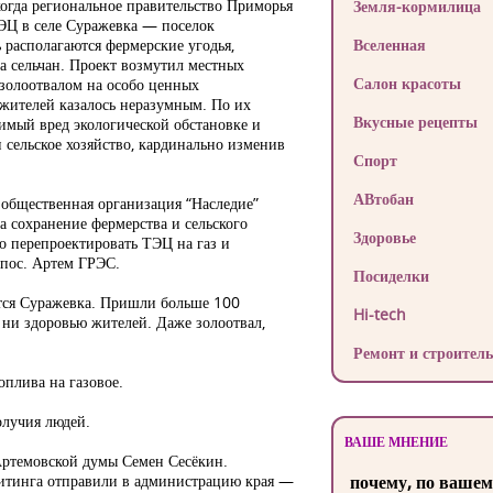
когда региональное правительство Приморья
Земля-кормилица
ТЭЦ в селе Суражевка — поселок
ь располагаются фермерские угодья,
Вселенная
а сельчан. Проект возмутил местных
Салон красоты
 золоотвалом на особо ценных
 жителей казалось неразумным. По их
Вкусные рецепты
имый вред экологической обстановке и
 сельское хозяйство, кардинально изменив
Спорт
АВтобан
 общественная организация “Наследие”
а сохранение фермерства и сельского
Здоровье
о перепроектировать ТЭЦ на газ и
 пос. Артем ГРЭС.
Посиделки
ится Суражевка. Пришли больше 100
Hi-tech
, ни здоровью жителей. Даже золоотвал,
Ремонт и строитель
оплива на газовое.
олучия людей.
ВАШЕ МНЕНИЕ
 Артемовской думы Семен Сесёкин.
митинга отправили в администрацию края —
почему, по вашем