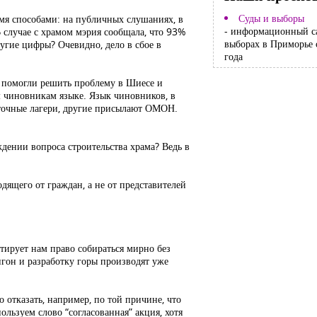
Суды и выборы
мя способами: на публичных слушаниях, в
- информационный с
 случае с храмом мэрия сообщала, что 93%
выборах в Приморье 
ругие цифры? Очевидно, дело в сбое в
года
 помогли решить проблему в Шиесе и
м чиновникам языке. Язык чиновников, в
латочные лагери, другие присылают ОМОН.
дении вопроса строительства храма? Ведь в
одящего от граждан, а не от представителей
ирует нам право собираться мирно без
лигон и разработку горы производят уже
 отказать, например, по той причине, что
ользуем слово “согласованная” акция, хотя