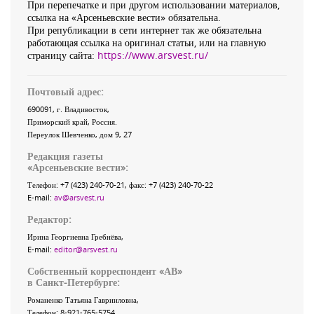
При перепечатке и при другом использовании материалов,
ссылка на «Арсеньевские вести» обязательна.
При републикации в сети интернет так же обязательна
работающая ссылка на оригинал статьи, или на главную
страницу сайта:
https://www.arsvest.ru/
Почтовый адрес:
690091
, г.
Владивосток
,
Приморский край
,
Россия
.
Переулок Шевченко
, дом 9, 27
Редакция газеты
«
Арсеньевские вести
»:
Телефон:
+7 (423) 240-70-21
, факс:
+7 (423) 240-70-22
E-mail:
av@arsvest.ru
Редактор:
Ирина Георгиевна Гребнёва,
E-mail:
editor@arsvest.ru
Собственный корреспондент «АВ»
в Санкт-Петербурге:
Романенко Татьяна Гаврииловна,
Телефон: 8-921-765-5754,