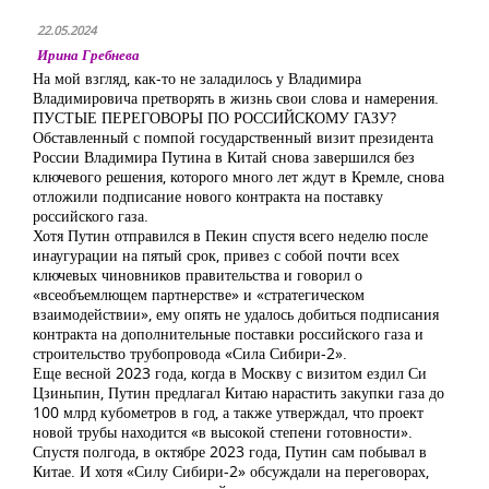
22.05.2024
Ирина Гребнева
На мой взгляд, как-то не заладилось у Владимира
Владимировича претворять в жизнь свои слова и намерения.
ПУСТЫЕ ПЕРЕГОВОРЫ ПО РОССИЙСКОМУ ГАЗУ?
Обставленный с помпой государственный визит президента
России Владимира Путина в Китай снова завершился без
ключевого решения, которого много лет ждут в Кремле, снова
отложили подписание нового контракта на поставку
российского газа.
Хотя Путин отправился в Пекин спустя всего неделю после
инаугурации на пятый срок, привез с собой почти всех
ключевых чиновников правительства и говорил о
«всеобъемлющем партнерстве» и «стратегическом
взаимодействии», ему опять не удалось добиться подписания
контракта на дополнительные поставки российского газа и
строительство трубопровода «Сила Сибири-2».
Еще весной 2023 года, когда в Москву с визитом ездил Си
Цзиньпин, Путин предлагал Китаю нарастить закупки газа до
100 млрд кубометров в год, а также утверждал, что проект
новой трубы находится «в высокой степени готовности».
Спустя полгода, в октябре 2023 года, Путин сам побывал в
Китае. И хотя «Силу Сибири-2» обсуждали на переговорах,