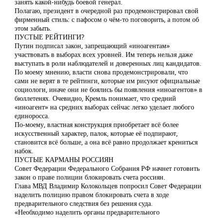
занять какой-нибудь боевой генерал.
Полагаю, президент в очередной раз продемонстрировал свой
фирменный стиль: с пафосом о чём-то поговорить, а потом об
этом забыть.
ПУСТЫЕ РЕЙТИНГИ?
Путин подписал закон, запрещающий «иноагентам»
участвовать в выборах всех уровней. Им теперь нельзя даже
выступать в роли наблюдателей и доверенных лиц кандидатов.
По моему мнению, власти снова продемонстрировали, что
сами не верят в те рейтинги, которые им рисуют официальные
социологи, иначе они не боялись бы появления «иноагентов» в
бюллетенях. Очевидно, Кремль понимает, что средний
«иноагент» на средних выборах сейчас легко уделает любого
единоросса.
По-моему, властная конструкция приобретает всё более
искусственный характер, палок, которые её подпирают,
становится всё больше, а она всё равно продолжает крениться
набок.
ПУСТЫЕ КАРМАНЫ РОССИЯН
Совет Федерации Федерального Собрания РФ начнет готовить
закон о праве полиции блокировать счета россиян.
Глава МВД Владимир Колокольцев попросил Совет Федерации
наделить полицию правом блокировать счета в ходе
предварительного следствия без решения суда.
«Необходимо наделить органы предварительного