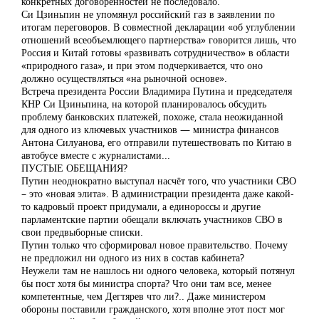
конкретных договоренностей не последовало.
Си Цзиньпин не упомянул российский газ в заявлении по
итогам переговоров. В совместной декларации «об углублении
отношений всеобъемлющего партнерства» говорится лишь, что
Россия и Китай готовы «развивать сотрудничество» в области
«природного газа», и при этом подчеркивается, что оно
должно осуществляться «на рыночной основе».
Встреча президента России Владимира Путина и председателя
КНР Си Цзиньпина, на которой планировалось обсудить
проблему банковских платежей, похоже, стала неожиданной
для одного из ключевых участников — министра финансов
Антона Силуанова, его отправили путешествовать по Китаю в
автобусе вместе с журналистами...
ПУСТЫЕ ОБЕЩАНИЯ?
Путин неоднократно выступал насчёт того, что участники СВО
– это «новая элита». В администрации президента даже какой-
то кадровый проект придумали, а единороссы и другие
парламентские партии обещали включать участников СВО в
свои предвыборные списки.
Путин только что сформировал новое правительство. Почему
не предложил ни одного из них в состав кабинета?
Неужели там не нашлось ни одного человека, который потянул
бы пост хотя бы министра спорта? Что они там все, менее
компетентные, чем Дегтярев что ли?.. Даже министером
обороны поставили гражданского, хотя вполне этот пост мог