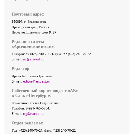
Почтовый адрес:
690091
, г.
Владивосток
,
Приморский край
,
Россия
.
Переулок Шевченко
, дом 9, 27
Редакция газеты
«
Арсеньевские вести
»:
Телефон:
+7 (423) 240-70-21
, факс:
+7 (423) 240-70-22
E-mail:
av@arsvest.ru
Редактор:
Ирина Георгиевна Гребнёва,
E-mail:
editor@arsvest.ru
Собственный корреспондент «АВ»
в Санкт-Петербурге:
Романенко Татьяна Гаврииловна,
Телефон: 8-921-765-5754,
E-mail:
rtg@narod.ru
Отдел рекламы:
Тел.: (423) 240-70-21, факс: (423) 240-70-22