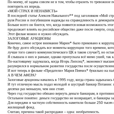
По-моему, её задача совсем не в том, чтобы отразить то тревожное
повторить их впредь.
«МОЙ СТРАХ И НЕНАВИСТЬ»
В последней статье Алексея Навального** под заголовком «Мой стра
руля России и погубившим надежды на справедливость и демократи
Больше всего он боится, что, когда появится новая возможность эт
продолжает влиять на российское общество даже после смерти, со
Этот фильм можно и нужно обсуждать.
ЗАЛОГОВЫЕ АУКЦИОНЫ
Конечно, самое острое внимание Марии* было приковано к корруп
Не буду долго обсуждать все моменты коррупции того времени, кот
лучше того самого коммунистического ЦК в таком случае?), но ост
Я слышала о них и раньше, однако пропускала всё мимо ушей, так к
По-настоящему задумалась, когда Игорь Липсиц*, экономист высшег
разуверился в нормальном развитии государства после осуществлен
И вот теперь в фильме «Предатели» Мария Певчих* буквльно на пал
А В ЧЕМ АФЕРА?
Залоговые аукционы начались в 1995 году, когда страна задыхалась б
И тут отличную мысль подал молодой и шустрый банкир Потанин: го
десятки раз меньшую, чем они стоят.
Через год государство обязано вернуть деньги банкирам, в противн
Остальное понятно: деньги государство не возвращает, и банкиры 
Для передачи в частную собственность наметили больше 250 тысяч п
жилищный фонд.
Считаю, причина такой распродажи – одна: необратимость.