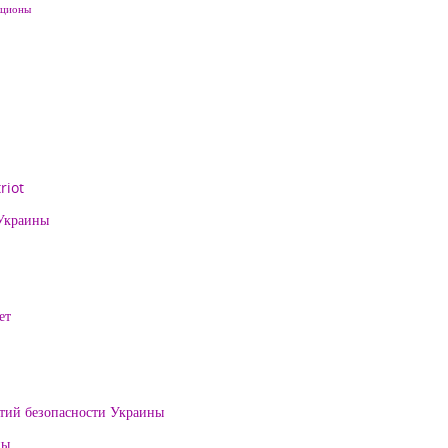
кционы
riot
 Украины
ет
нтий безопасности Украины
ны