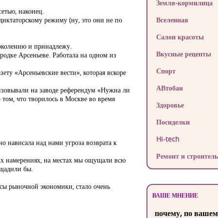
Земля-кормилица
сетью, наконец.
 диктаторскому режиму (ну, это они не по
Вселенная
Салон красоты
поколению и принадлежу.
Вкусные рецепты
ородке Арсеньеве. Работала на одном из
Спорт
ету «Арсеньевские вести», которая вскоре
АВтобан
анизовывали на заводе референдум «Нужна ли
том, что творилось в Москве во время
Здоровье
Посиделки
Hi-tech
но нависала над нами угроза возврата к
Ремонт и строитель
гих намерениях, на местах мы ощущали всю
ощадили бы.
сы рыночной экономики, стало очень
ВАШЕ МНЕНИЕ
почему, по вашем