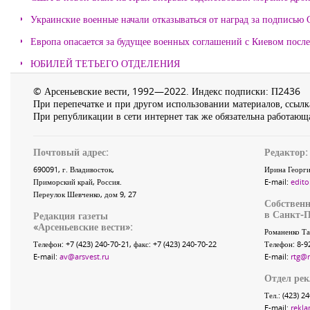
Украинские военные начали отказываться от наград за подписью 
Европа опасается за будущее военных соглашений с Киевом после
ЮБИЛЕЙ ТЕТЬЕГО ОТДЕЛЕНИЯ
© Арсеньевские вести, 1992—2022. Индекс подписки: П2436
При перепечатке и при другом использовании материалов, ссылка
При републикации в сети интернет так же обязательна работающа
Почтовый адрес:
Редактор:
690091
, г.
Владивосток
,
Ирина Георги
Приморский край
,
Россия
.
E-mail:
edito
Переулок Шевченко
, дом 9, 27
Собственн
в Санкт-П
Редакция газеты
«
Арсеньевские вести
»:
Романенко Та
Телефон:
+7 (423) 240-70-21
, факс:
+7 (423) 240-70-22
Телефон: 8-9
E-mail:
av@arsvest.ru
E-mail:
rtg@
Отдел ре
Тел.: (423) 2
E-mail:
rekla