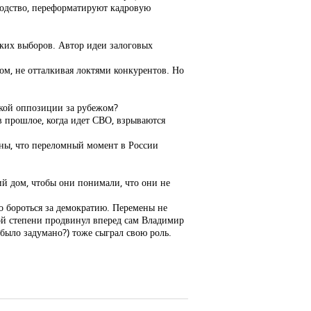
водство, переформатируют кадровую
ских выборов. Автор идеи залоговых
ом, не отталкивая локтями конкурентов. Но
ской оппозиции за рубежом?
 в прошлое, когда идет СВО, взрываются
рены, что переломный момент в России
кий дом, чтобы они понимали, что они не
о бороться за демократию. Перемены не
ной степени продвинул вперед сам Владимир
было задумано?) тоже сыграл свою роль.