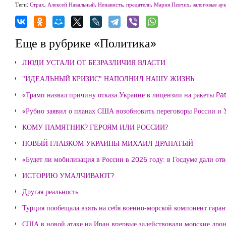
Теги:
Страх
,
Алексей Навальный
,
Ненависть
,
предатели
,
Мария Певчих
,
залоговые ау
Еще в рубрике «Политика»
ЛЮДИ УСТАЛИ ОТ БЕЗРАЗЛИЧИЯ ВЛАСТИ
"ИДЕАЛЬНЫЙ КРИЗИС" НАПОЛНИЛ НАШУ ЖИЗНЬ
«Трамп назвал причину отказа Украине в лицензии на ракеты Pat
«Рубио заявил о планах США возобновить переговоры России и
КОМУ ПАМЯТНИК? ГЕРОЯМ ИЛИ РОССИИ?
НОВЫЙ ГЛАВКОМ УКРАИНЫ МИХАИЛ ДРАПАТЫЙ
«Будет ли мобилизация в России в 2026 году: в Госдуме дали отв
ИСТОРИЮ УМАЛЧИВАЮТ?
Другая реальность
Турция пообещала взять на себя военно-морской компонент гара
США в новой атаке на Иран впервые задействовали морские дро