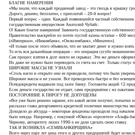
БЛАГИЕ НАМЕРЕНИЯ
«Мы знали, что каждый проданный завод – это гвоздь в крышку гр
Дорого, дешево, бесплатно, с приплатой – 20-й вопрос!
Первый вопрос – один. Каждый появившийся частный собственник в
государственным имуществом Анатолий Чубайс.
О! Какие благие намерения! Заменить государственную собственност
Правительство выскребло из почти пустой казны остатки – 600 ми
(«Империал», «Инкомбанк», «Онэксимбанк», «Менатеп»).
«И только после этого объявило, что не хватает денег и нужно взять
То есть вся дальнейшая операция – это операция сугубо мошенниче
Сам процесс взятия в долг никто не скрывал. Эти же деньги оформл
Их даже не нужно было переводить со счета на счет. Только статус п
ШИРОКИЕ МАССЫ НЕ УЗНАЛИ
«Столь нагло и открыто они ее проводили, потому что были уверены
Широкие массы и не узнали. Все проводилось быстро и без освещен
Псевдокредиты выдавали под залог банку. Госпакеты акций 12 пред
Если деньги государство не отдает, сами предприятия с их пакетами
ПОСТОРОННИЕ К ПИРОГУ НЕ ДОПУЩЕНЫ
«Все уже было решено заранее, кто какой актив получит, попытки п
рассказал глава департамента кредитной политики министерства э
Доходило до абсурда – некоторые аукционы проходили под началом
было некуда. Например, с покупкой «Юкоса» «пролетел» «Альфа-б
Черному, авторитету лихих 1990-х не дали сделать свою ставку.
ТАК И ВОЗНИКЛА «СЕМИБАНКИРЩИНА»
Всего через пару лет цена этого и других предприятий будет исчис