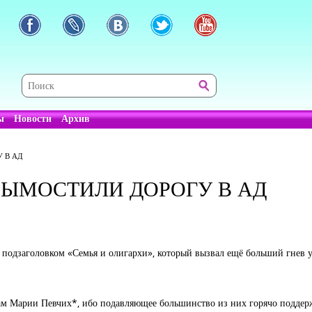
ы
Новости
Архив
 В АД
ЫМОСТИЛИ ДОРОГУ В АД
одзаголовком «Семья и олигархи», который вызвал ещё больший гнев у 
икам Марии Певчих*, ибо подавляющее большинство из них горячо поддер