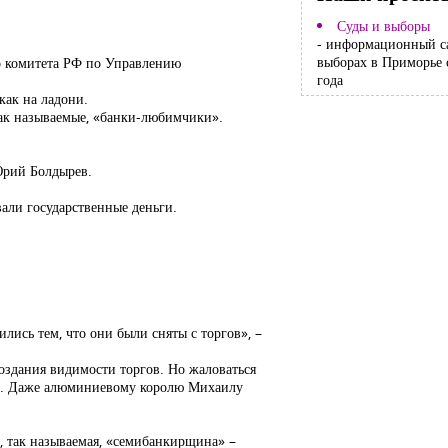
Суды и выборы
- информационный с
выборах в Приморье 
го комитета РФ по Управлению
года
как на ладони.
так называемые, «банки-любимчики».
 Юрий Болдырев.
авали государственные деньги.
лись тем, что они были сняты с торгов», –
оздания видимости торгов. Но жаловаться
м». Даже алюминиевому королю Михаилу
ь, так называемая, «семибанкирщина» –