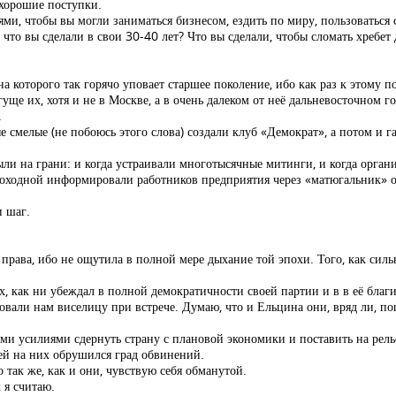
 хорошие поступки.
лями, чтобы вы могли заниматься бизнесом, ездить по миру, пользоваться 
 что вы сделали в свои 30-40 лет? Что вы сделали, чтобы сломать хребет
на которого так горячо уповает старшее поколение, ибо как раз к этому 
гуще их, хотя и не в Москве, а в очень далеком от неё дальневосточном г
.
мелые (не побоюсь этого слова) создали клуб «Демократ», а потом и газ
были на грани: и когда устраивали многотысячные митинги, и когда орг
роходной информировали работников предприятия через «матюгальник» о 
и шаг.
м права, ибо не ощутила в полной мере дыхание той эпохи. Того, как силь
, как ни убеждал в полной демократичности своей партии и в в её бла
исовали нам виселицу при встрече. Думаю, что и Ельцина они, вряд ли, п
и усилиями сдернуть страну с плановой экономики и поставить на рель
тей на них обрушился град обвинений.
 так же, как и они, чувствую себя обманутой.
 я считаю.