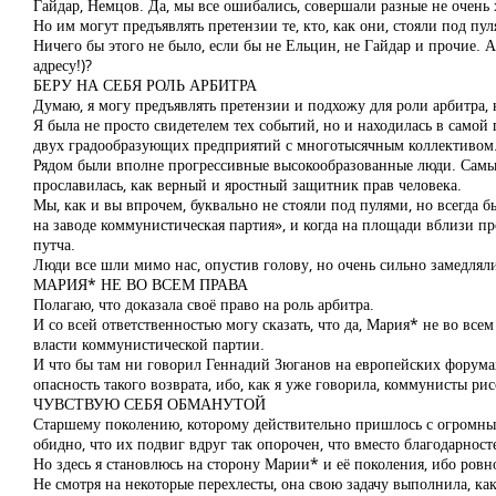
Гайдар, Немцов. Да, мы все ошибались, совершали разные не очень
Но им могут предъявлять претензии те, кто, как они, стояли под пу
Ничего бы этого не было, если бы не Ельцин, не Гайдар и прочие. А
адресу!)?
БЕРУ НА СЕБЯ РОЛЬ АРБИТРА
Думаю, я могу предъявлять претензии и подхожу для роли арбитра, 
Я была не просто свидетелем тех событий, но и находилась в самой 
двух градообразующих предприятий с многотысячным коллективом
Рядом были вполне прогрессивные высокообразованные люди. Самые с
прославилась, как верный и яростный защитник прав человека.
Мы, как и вы впрочем, буквально не стояли под пулями, но всегда 
на заводе коммунистическая партия», и когда на площади вблизи п
путча.
Люди все шли мимо нас, опустив голову, но очень сильно замедлял
МАРИЯ* НЕ ВО ВСЕМ ПРАВА
Полагаю, что доказала своё право на роль арбитра.
И со всей ответственностью могу сказать, что да, Мария* не во все
власти коммунистической партии.
И что бы там ни говорил Геннадий Зюганов на европейских форумах
опасность такого возврата, ибо, как я уже говорила, коммунисты р
ЧУВСТВУЮ СЕБЯ ОБМАНУТОЙ
Старшему поколению, которому действительно пришлось с огромным
обидно, что их подвиг вдруг так опорочен, что вместо благодарнос
Но здесь я становлюсь на сторону Марии* и её поколения, ибо ровно
Не смотря на некоторые перехлесты, она свою задачу выполнила, как