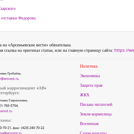
Сырского
 отставки Федорова
 на «Арсеньевские вести» обязательна.
я ссылка на оригинал статьи, или на главную страницу сайта:
https://w
Политика
евна Гребнёва,
Экономика
r@arsvest.ru
Защита прав
ый корреспондент «АВ»
етербурге:
ЖКХ
тьяна Гаврииловна,
Письма читателей
21-765-5754,
narod.ru
Земля-кормилица
кламы:
Вселенная
40-70-21, факс: (423) 240-70-22
Салон красоты
ma@arsvest.ru