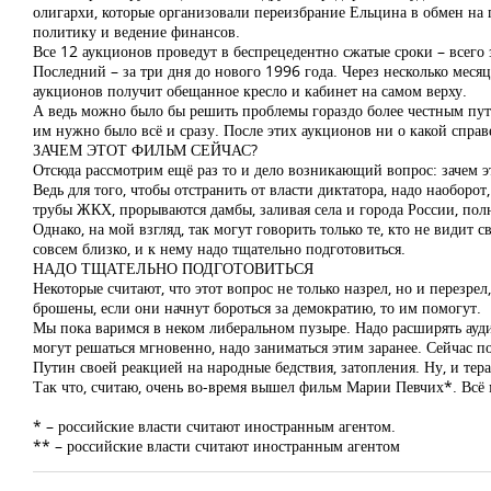
олигархи, которые организовали переизбрание Ельцина в обмен на 
политику и ведение финансов.
Все 12 аукционов проведут в беспрецедентно сжатые сроки – всего 
Последний – за три дня до нового 1996 года. Через несколько мес
аукционов получит обещанное кресло и кабинет на самом верху.
А ведь можно было бы решить проблемы гораздо более честным путе
им нужно было всё и сразу. После этих аукционов ни о какой справ
ЗАЧЕМ ЭТОТ ФИЛЬМ СЕЙЧАС?
Отсюда рассмотрим ещё раз то и дело возникающий вопрос: зачем 
Ведь для того, чтобы отстранить от власти диктатора, надо наоборот
трубы ЖКХ, прорываются дамбы, заливая села и города России, пол
Однако, на мой взгляд, так могут говорить только те, кто не видит
совсем близко, и к нему надо тщательно подготовиться.
НАДО ТЩАТЕЛЬНО ПОДГОТОВИТЬСЯ
Некоторые считают, что этот вопрос не только назрел, но и перезре
брошены, если они начнут бороться за демократию, то им помогут.
Мы пока варимся в неком либеральном пузыре. Надо расширять ауди
могут решаться мгновенно, надо заниматься этим заранее. Сейчас 
Путин своей реакцией на народные бедствия, затопления. Ну, и те
Так что, считаю, очень во-время вышел фильм Марии Певчих*. Всё 
* – российские власти считают иностранным агентом.
** – российские власти считают иностранным агентом