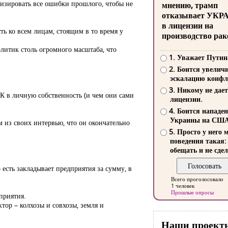
ализировать все ошибки прошлого, чтобы не
мнению, трамп
отказывает УКР
в лицензии на
ть ко всем лицам, стоящим в то время у
производство рак
олитик столь огромного масштаба, что
1. Уважает Путин
2. Боится увелич
эскалацию конфл
3. Никому не дает
К в личную собственность (и чем они сами
лицензии.
4. Боится нападе
Украины на СШ
 из своих интервью, что он окончательно
5. Просто у него 
поведения такая:
обещать и не сдел
есть закладывает предприятия за сумму, в
Всего проголосовало
1 человек
Прошлые опросы
приятия.
тор – колхозы и совхозы, земля и
Наши проект