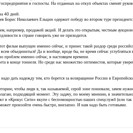
госпредприятия и госпосты. На отданных на откуп объектах сменят руко
за 40 дней.
яцев Борис Николаевич Ельцин одержит победу во втором туре президент
м, например, продажей акций. И делать это открытым, честным аукцион
едливости в стране говорить уже не приходится.
этот фильм выпущен именно сейчас, и принес такой раздор среди россий
, всем объединиться! Да и вообще, вроде бы, не время сейчас углубляться
но проблем именно сейчас, в настоящем времени.
 света в конце тоннеля. Но среди нас множество оптимистов, которые уве
л, надо дать надежду тем, кто борется за возвращение России в Европейс
торию, чтобы люди в, так называемой, серой зоне понимали, зачем нужн
полагаю, подходящий момент. Эту задачу, по моему мнению, в значитель
ракт в «Крокус Сити» вкупе с беспомощностью наших спецслужб (или так 
может произойти очень быстро, внезапно. И нам надо быть готовыми.