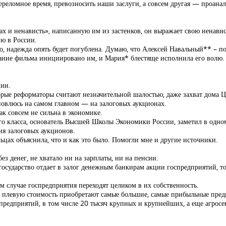
 переломное время, превозносить наши заслуги, а совсем другая — проан
х и ненависть», написанную им из застенков, он выражает свою ненавис
ю в России.
ого, надежда опять будет погублена. Думаю, что Алексей Навальный** – п
здание фильма инициировано им, и Мария* блестяще исполнила его волю.
ции.
орые реформаторы считают незначительной шалостью, даже захват дома Ц
ановлюсь на самом главном — на залоговых аукционах.
ак совсем не сильна в экономике.
о класса, основатель Высшей Школы Экономики России, заметил в одном
ия залоговых аукционов.
ьцах объяснила, что и как это было. Помогли мне и другие источники.
ез денег, не хватало ни на зарплаты, ни на пенсии.
сударство отдает в залог денежным банкирам акции госпредприятий, то 
ом случае госпредприятия переходят целиком в их собственность.
за плевую стоимость приобретают самые большие, самые прибыльные пред
редприятий, в том числе 20 тысяч крупных и крупнейших, а еще агросек