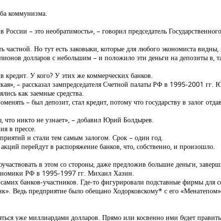
оба коммунизма.
 России – это необратимость», – говорил председатель Государственно
ь частной. Но тут есть заковыки, которые для любого экономиста видны, 
ллионов долларов с небольшим – и положило эти деньги на депозиты в, 
 в кредит. У кого? У этих же коммерческих банков.
ская», – рассказал зампредседателя Счетной палаты РФ в 1995-2001 гг.
ялись как заемные средства.
оменять – был депозит, стал кредит, потому что государству в залог отд
, что никто не узнает», – добавил Юрий Болдырев.
ия в прессе.
приятий и стали тем самым залогом. Срок – один год.
 акций перейдут в распоряжение банков, что, собственно, и произошло.
оучаствовать в этом со стороны, даже предложив большие деньги, заверши
кономики РФ в 1995-1997 гг. Михаил Хазин.
 самих банков-участников. Где-то фигурировали подставные фирмы для с
анк». Ведь предприятие было обещано Ходорковскому* с его «Менатепо
ляться уже миллиардами долларов. Прямо или косвенно ими будет правит