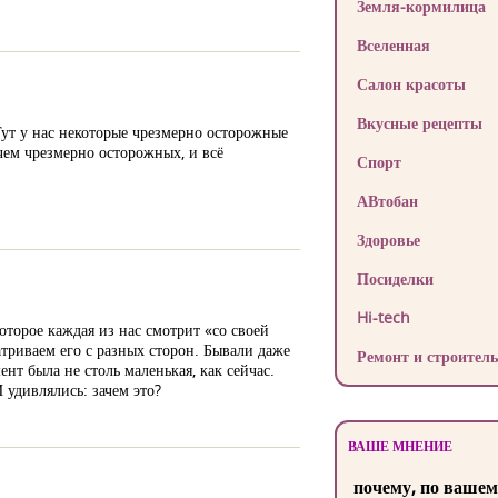
Земля-кормилица
Вселенная
Салон красоты
Вкусные рецепты
ут у нас некоторые чрезмерно осторожные
чем чрезмерно осторожных, и всё
Спорт
АВтобан
Здоровье
Посиделки
Hi-tech
торое каждая из нас смотрит «со своей
атриваем его с разных сторон. Бывали даже
Ремонт и строитель
нт была не столь маленькая, как сейчас.
удивлялись: зачем это?
ВАШЕ МНЕНИЕ
почему, по вашем