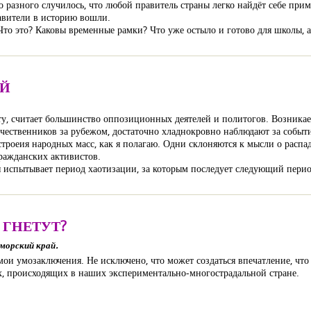
ко разного случилось, что любой правитель страны легко найдёт себе при
авители в историю вошли.
о это? Каковы временные рамки? Что уже остыло и готово для школы, а 
ЕЙ
, считает большинство оппозиционных деятелей и политогов. Возникает 
чественников за рубежом, достаточно хладнокровно наблюдают за событ
строеия народных масс, как я полагаю. Одни склоняются к мысли о распад
ражданских активистов.
я испытывает период хаотизации, за которым последует следующий пери
 ГНЕТУТ?
морский край.
ои умозаключения. Не исключено, что может создаться впечатление, что а
ях, происходящих в наших экспериментально-многострадальной стране.