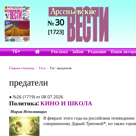
30
№
[1723]
16+
Реклама
ЗаКон
Редакция
Наши автор
Главная страница
Теги
Тег: предатели
предатели
● №26 (1719) от 08.07.2026
Политика:
КИНО И ШКОЛА
Мария Непомнящих
В феврале этого года на российском телевидении
совершенному Дарьей Треповой*, но также героя