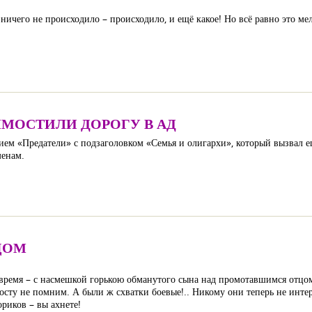
ы ничего не происходило – происходило, и ещё какое! Но всё равно это 
МОСТИЛИ ДОРОГУ В АД
м «Предатели» с подзаголовком «Семья и олигархи», который вызвал е
менам.
ЦОМ
о время – с насмешкой горькою обманутого сына над промотавшимся отцом
осту не помним. А были ж схватки боевые!.. Никому они теперь не интер
ориков – вы ахнете!