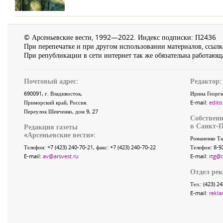
© Арсеньевские вести, 1992—2022. Индекс подписки: П2436
При перепечатке и при другом использовании материалов, ссылка
При републикации в сети интернет так же обязательна работающа
Почтовый адрес:
Редактор:
690091
, г.
Владивосток
,
Ирина Георги
Приморский край
,
Россия
.
E-mail:
edito
Переулок Шевченко
, дом 9, 27
Собственн
в Санкт-П
Редакция газеты
«
Арсеньевские вести
»:
Романенко Та
Телефон:
+7 (423) 240-70-21
, факс:
+7 (423) 240-70-22
Телефон: 8-9
E-mail:
av@arsvest.ru
E-mail:
rtg@
Отдел ре
Тел.: (423) 2
E-mail:
rekla