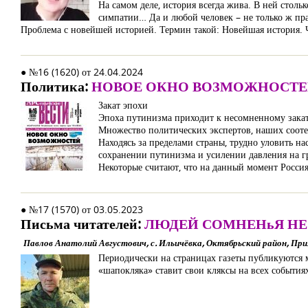
На самом деле, история всегда жива. В ней столь
симпатии… Да и любой человек – не только ж пр
Проблема с новейшей историей. Термин такой: Новейшая история. Чт
● №16 (1620) от 24.04.2024
Политика:
НОВОЕ ОКНО ВОЗМОЖНОСТ
Закат эпохи
Эпоха путинизма приходит к несомненному закату
Множество политических экспертов, наших сооте
Находясь за пределами страны, трудно уловить на
сохранении путинизма и усилении давления на г
Некоторые считают, что на данный момент Росси
● №17 (1570) от 03.05.2023
Письма читателей:
ЛЮДЕЙ СОМНЕНьЯ НЕ
Павлов Анатолий Августович, с. Ильичёвка, Октябрьский район, При
Периодически на страницах газеты публикуются м
«шапокляка» ставит свои кляксы на всех событи