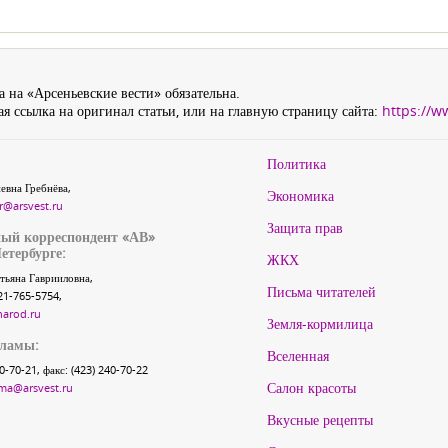
 на «Арсеньевские вести» обязательна.
я ссылка на оригинал статьи, или на главную страницу сайта:
https://w
Политика
евна Гребнёва,
Экономика
r@arsvest.ru
Защита прав
ый корреспондент «АВ»
етербурге:
ЖКХ
тьяна Гаврииловна,
Письма читателей
21-765-5754,
narod.ru
Земля-кормилица
кламы:
Вселенная
40-70-21, факс: (423) 240-70-22
Салон красоты
ma@arsvest.ru
Вкусные рецепты