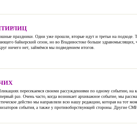
ШТИРЛИЦ
ошные праздники. Одни уже прошли, вторые идут и третьи на подходе. Т
ающего байкерский сезон, но во Владивостоке больше здравомыслящих, 
круг ничего нет, займёмся мы подведением итогов.
ЧИХ
бликациях пересекаемся своими рассуждениями по одному событию, на ко
 первый раз. Очень часто, когда возникает архиважное событие, мы рассм
тическое действо мы направляли всю нашу редакцию, которая на тот моме
низаторов события, а также у противоборствующей стороны. Другие СМИ 