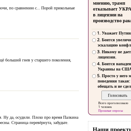
мнению, трамп
мелочи, по сравнению с… Порой прикольные
отказывает УКР
в лицензии на
производство рак
1. Уважает Путин
2. Боится увелич
эскалацию конфл
3. Никому не дает
лицензии.
щё больший гнев у старшего поколения,
4. Боится нападе
Украины на СШ
5. Просто у него 
поведения такая:
обещать и не сдел
Всего проголосовало
1 человек
Прошлые опросы
. Ну да, осудили. Плохо про время Палкина
есны. Страница перевёрнута, забудьте.
Наши проект