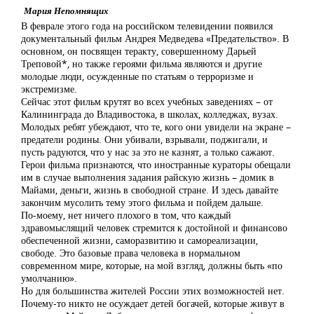
Мария Непомнящих
В феврале этого года на российском телевидении появился
документальный фильм Андрея Медведева «Предательство». В
основном, он посвящен теракту, совершенному Дарьей
Треповой*, но также героями фильма являются и другие
молодые люди, осужденные по статьям о терроризме и
экстремизме.
Сейчас этот фильм крутят во всех учебных заведениях – от
Калининграда до Владивостока, в школах, колледжах, вузах.
Молодых ребят убеждают, что те, кого они увидели на экране –
предатели родины. Они убивали, взрывали, поджигали, и
пусть радуются, что у нас за это не казнят, а только сажают.
Герои фильма признаются, что иностранные кураторы обещали
им в случае выполнения задания райскую жизнь – домик в
Майами, деньги, жизнь в свободной стране. И здесь давайте
закончим мусолить тему этого фильма и пойдем дальше.
По-моему, нет ничего плохого в том, что каждый
здравомыслящий человек стремится к достойной и финансово
обеспеченной жизни, саморазвитию и самореализации,
свободе. Это базовые права человека в нормальном
современном мире, которые, на мой взгляд, должны быть «по
умолчанию».
Но для большинства жителей России этих возможностей нет.
Почему-то никто не осуждает детей богачей, которые живут в