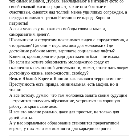
тех самых Майами, Дубаях, выкладывают в интернет фото со
своей сладкой жизнью, кричат, какие они богатые и
счастливые, смеются над толпой менее удачливых сограждан, а
нередко поливают грязью Россию и ее народ. Хороши
патриоты!
А если человеку не хватает свободы слова и мысли,
саморазвития, денег?,
Школьникам и студентам показывают видео с «предателями», а
что дальше? Где они – перспективы для молодежи? Где
достойные рабочие места, зарплаты, социальные лифты?
Конечно, кровопролитие ради достижения благ – не выход.
Но если вы хотите обезопасить молодежную среду от
склонения к незаконной деятельности, может, стоит дать людям
достойную жизнь, возможности, свободу?
Ведь в Южной Корее и Японии как такового терроризма нет.
Преступность есть, правда, минимальная, есть мафия, но и
только.
А все потому, думаю, что там молодежь занята своим будущим
– стремится получить образование, устроиться на хорошую
работу, открыть свое дело.
И все это вполне реально, даже для простых, не только для
детей элиты.
А у нас нормальное образование становится прерогативой
верхов, у них же и возможности для карьерного роста.