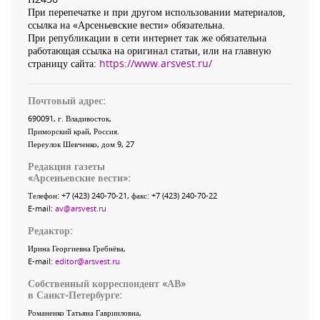
При перепечатке и при другом использовании материалов,
ссылка на «Арсеньевские вести» обязательна.
При републикации в сети интернет так же обязательна
работающая ссылка на оригинал статьи, или на главную
страницу сайта:
https://www.arsvest.ru/
Почтовый адрес:
690091
, г.
Владивосток
,
Приморский край
,
Россия
.
Переулок Шевченко
, дом 9, 27
Редакция газеты
«
Арсеньевские вести
»:
Телефон:
+7 (423) 240-70-21
, факс:
+7 (423) 240-70-22
E-mail:
av@arsvest.ru
Редактор:
Ирина Георгиевна Гребнёва,
E-mail:
editor@arsvest.ru
Собственный корреспондент «АВ»
в Санкт-Петербурге:
Романенко Татьяна Гаврииловна,