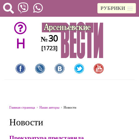
РУБРИКИ
30
№
H
[1723]
Главная страница
Наши авторы
Новости
Новости
Прокуратура представила