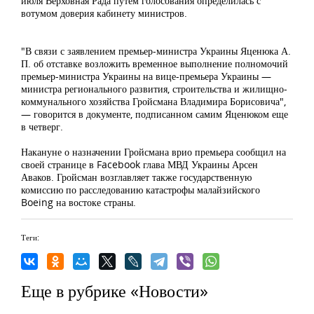
июля Верховная Рада путем голосования определилась с
вотумом доверия кабинету министров.
"В связи с заявлением премьер-министра Украины Яценюка А.
П. об отставке возложить временное выполнение полномочий
премьер-министра Украины на вице-премьера Украины —
министра регионального развития, строительства и жилищно-
коммунального хозяйства Гройсмана Владимира Борисовича",
— говорится в документе, подписанном самим Яценюком еще
в четверг.
Накануне о назначении Гройсмана врио премьера сообщил на
своей странице в Facebook глава МВД Украины Арсен
Аваков. Гройсман возглавляет также государственную
комиссию по расследованию катастрофы малайзийского
Boeing на востоке страны.
Теги:
Еще в рубрике «Новости»