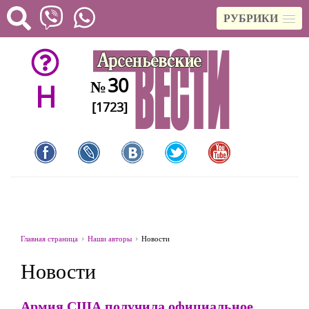
РУБРИКИ
30
№
H
[1723]
Главная страница
Наши авторы
Новости
Новости
Армия США получила официальное