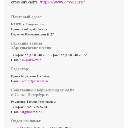
страницу сайта:
https://www.arsvest.ru/
Почтовый адрес:
690091
, г.
Владивосток
,
Приморский край
,
Россия
.
Переулок Шевченко
, дом 9, 27
Редакция газеты
«
Арсеньевские вести
»:
Телефон:
+7 (423) 240-70-21
, факс:
+7 (423) 240-70-22
E-mail:
av@arsvest.ru
Редактор:
Ирина Георгиевна Гребнёва,
E-mail:
editor@arsvest.ru
Собственный корреспондент «АВ»
в Санкт-Петербурге:
Романенко Татьяна Гаврииловна,
Телефон: 8-921-765-5754,
E-mail:
rtg@narod.ru
Отдел рекламы:
Тел.: (423) 240-70-21, факс: (423) 240-70-22