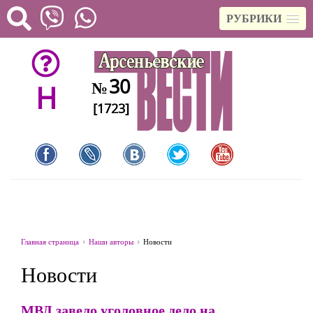
РУБРИКИ
30
№
H
[1723]
Главная страница
Наши авторы
Новости
Новости
МВД завело уголовное дело на