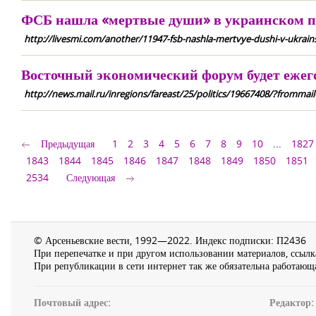
ФСБ нашла «мертвые души» в украинском п
http://livesmi.com/another/11947-fsb-nashla-mertvye-dushi-v-ukrain
Восточный экономический форум будет ежего
http://news.mail.ru/inregions/fareast/25/politics/19667408/?frommail
Предыдущая
1
2
3
4
5
6
7
8
9
10
...
1827
1843
1844
1845
1846
1847
1848
1849
1850
1851
2534
Следующая
© Арсеньевские вести, 1992—2022. Индекс подписки: П2436
При перепечатке и при другом использовании материалов, ссылка
При републикации в сети интернет так же обязательна работающа
Почтовый адрес:
Редактор: