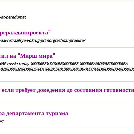
lyat-peredumat
оргражданпроекта"
ndal-razrazilsya-vokrug-primorgrazhdanproekta/
етил на "Марш мира"
%8F-russia-today-%D0%B8%D0%BB%D0%B8-%D0%BA%D0%B0%D0%BA-
82%D0%B2%D0%B5%D1%82%D0%B8%D0%BB-%D0%BD%D0%B0-%D0%BC
 если требует доведения до состояния готовност
а департамента туризма
=1