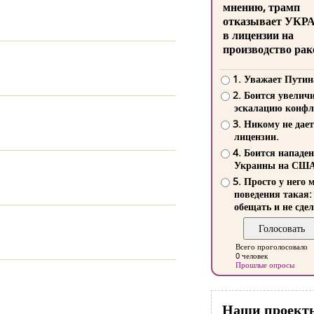
мнению, трамп
отказывает УКР
в лицензии на
производство рак
1. Уважает Путин
2. Боится увелич
эскалацию конфл
3. Никому не дает
лицензии.
4. Боится нападе
Украины на СШ
5. Просто у него 
поведения такая:
обещать и не сдел
Всего проголосовало
0 человек
Прошлые опросы
Наши проект