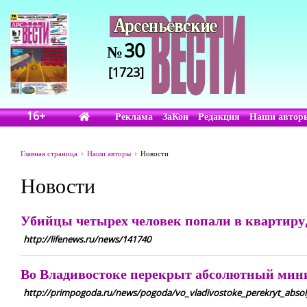
30
№
[1723]
16+
Реклама
ЗаКон
Редакция
Наши автор
Главная страница
Наши авторы
Новости
Новости
Убийцы четырех человек попали в квартиру,
http://lifenews.ru/news/141740
Во Владивостоке перекрыт абсолютный мин
http://primpogoda.ru/news/pogoda/vo_vladivostoke_perekryt_abs