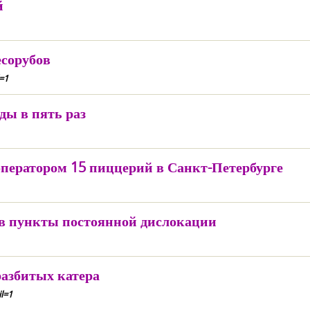
й
есорубов
=1
ды в пять раз
оператором 15 пиццерий в Санкт-Петербурге
в пункты постоянной дислокации
разбитых катера
l=1