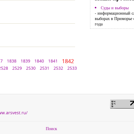
Суды и выборы
- информационный с
выборах в Приморье 
года
1842
37
1838
1839
1840
1841
2528
2529
2530
2531
2532
2533
ww.arsvest.ru/
Поиск