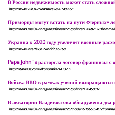
В России недвижимость может стать сложно
http://www.v2b.ru/News#News201409291
Приморцы могут встать на пути «черных» л
http://news.mail.ru/inregions/fareast/25/politics/19668757/?frommail
Украина к 2020 году увеличит военные расхо
http://www.interfax.ru/world/399268
Papa John`s расторгла договор франшизы с 
http://itar-tass.com/ekonomika/1473735
Войска ВВО в рамках учений возвращаются 
http://news.mail.ru/inregions/fareast/25/politics/19645081/
В акватории Владивостока обнаружены два 
http://news.mail.ru/inregions/fareast/25/incident/19668541/?frommai