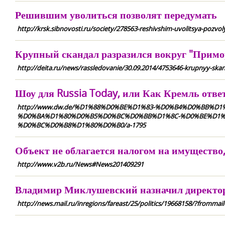
Решившим уволиться позволят передумать
http://krsk.sibnovosti.ru/society/278563-reshivshim-uvolitsya-pozvo
Крупный скандал разразился вокруг "Прим
http://deita.ru/news/rassledovanie/30.09.2014/4753646-krupnyy-ska
Шоу для Russia Today, или Как Кремль отв
http://www.dw.de/%D1%88%D0%BE%D1%83-%D0%B4%D0%BB%D1
%D0%BA%D1%80%D0%B5%D0%BC%D0%BB%D1%8C-%D0%BE%D1%
%D0%BC%D0%B8%D1%80%D0%B0/a-1795
Объект не облагается налогом на имущество,
http://www.v2b.ru/News#News201409291
Владимир Миклушевский назначил директор
http://news.mail.ru/inregions/fareast/25/politics/19668158/?frommail