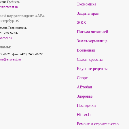
евна Гребнёва,
Экономика
r@arsvest.ru
Защита прав
ый корреспондент «АВ»
етербурге:
ЖКХ
тьяна Гаврииловна,
Письма читателей
21-765-5754,
narod.ru
Земля-кормилица
кламы:
Вселенная
40-70-21, факс: (423) 240-70-22
Салон красоты
ma@arsvest.ru
Вкусные рецепты
Спорт
АВтобан
Здоровье
Посиделки
Hi-tech
Ремонт и строительство