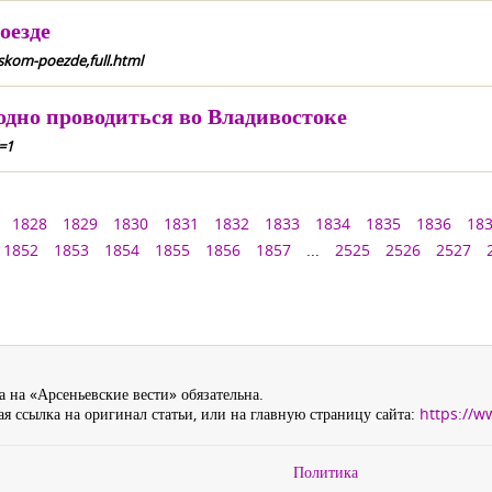
оезде
skom-poezde,full.html
дно проводиться во Владивостоке
=1
1828
1829
1830
1831
1832
1833
1834
1835
1836
18
1852
1853
1854
1855
1856
1857
...
2525
2526
2527
 на «Арсеньевские вести» обязательна.
я ссылка на оригинал статьи, или на главную страницу сайта:
https://w
Политика