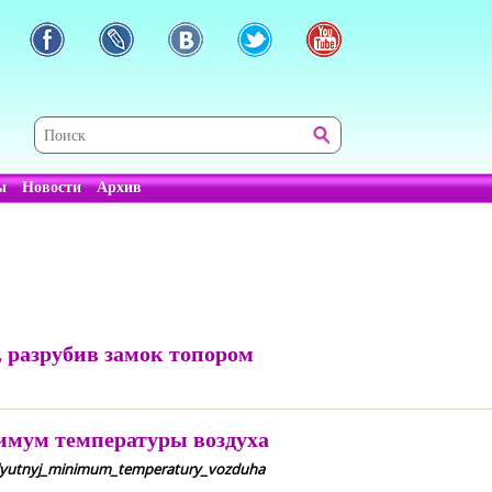
ы
Новости
Архив
 разрубив замок топором
имум температуры воздуха
olyutnyj_minimum_temperatury_vozduha