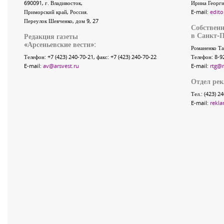
690091
, г.
Владивосток
,
Ирина Георги
Приморский край
,
Россия
.
E-mail:
edito
Переулок Шевченко
, дом 9, 27
Собственн
в Санкт-П
Редакция газеты
«
Арсеньевские вести
»:
Романенко Та
Телефон:
+7 (423) 240-70-21
, факс:
+7 (423) 240-70-22
Телефон: 8-9
E-mail:
av@arsvest.ru
E-mail:
rtg@
Отдел ре
Тел.: (423) 2
E-mail:
rekla