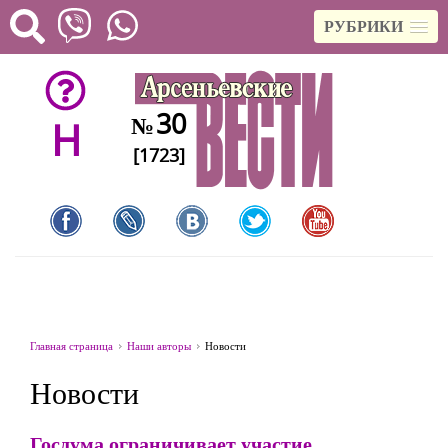
РУБРИКИ
30
№
H
[1723]
Главная страница
Наши авторы
Новости
Новости
Госдума ограничивает участие