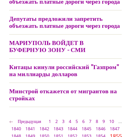
объезжать платные дороги через города
Депутаты предложили запретить
объезжать платные дороги через города
МАРИУПОЛЬ ВОЙДЕТ В
БУФЕРНУЮ ЗОНУ - СМИ
Китацы кинули российский "Газпром"
на миллиарды долларов
Минстрой откажется от мигрантов на
стройках
Предыдущая
1
2
3
4
5
6
7
8
9
10
...
1840
1841
1842
1843
1844
1845
1846
1847
1855
1848
1849
1850
1851
1852
1853
1854